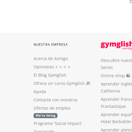
D
NUESTRA EMPRESA
Acerca de Aimigo
Descubre nuest
Opiniones
⭐️ ⭐️ ⭐️ ⭐️
Series
El Blog Gymglish
Online shop 🛍
Ofrece un curso Gymglish
🎁
Aprender inglé
California
Ayuda
Aprender franc
Contacte con nosotros
Frantastique
Ofertas de empleo
Aprender españ
We're hiring
Hotel Borbollón
Programa 'Social Impact'
Aprender alem
Asociación