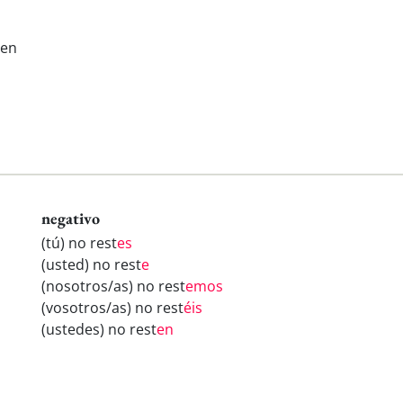
sen
negativo
(tú) no rest
es
(usted) no rest
e
(nosotros/as) no rest
emos
(vosotros/as) no rest
éis
(ustedes) no rest
en