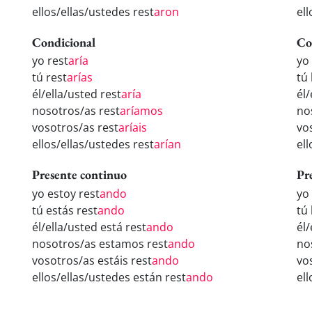
ellos/ellas/ustedes rest
aron
ell
Condicional
Co
yo rest
aría
yo
tú rest
arías
tú
él/ella/usted rest
aría
él/
nosotros/as rest
aríamos
no
vosotros/as rest
aríais
vo
ellos/ellas/ustedes rest
arían
el
Presente continuo
Pr
yo estoy rest
ando
yo
tú estás rest
ando
tú
él/ella/usted está rest
ando
él
nosotros/as estamos rest
ando
no
vosotros/as estáis rest
ando
vo
ellos/ellas/ustedes están rest
ando
el