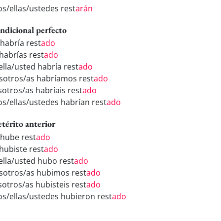
os/ellas/ustedes rest
arán
ndicional perfecto
 habría rest
ado
 habrías rest
ado
ella/usted habría rest
ado
sotros/as habríamos rest
ado
sotros/as habríais rest
ado
los/ellas/ustedes habrían rest
ado
etérito anterior
 hube rest
ado
 hubiste rest
ado
/ella/usted hubo rest
ado
sotros/as hubimos rest
ado
sotros/as hubisteis rest
ado
los/ellas/ustedes hubieron rest
ado