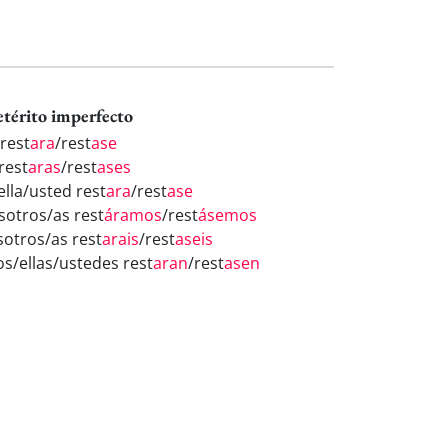
etérito imperfecto
 rest
ara
/rest
ase
rest
aras
/rest
ases
ella/usted rest
ara
/rest
ase
sotros/as rest
áramos
/rest
ásemos
sotros/as rest
arais
/rest
aseis
os/ellas/ustedes rest
aran
/rest
asen