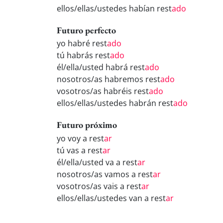
ellos/ellas/ustedes habían rest
ado
Futuro perfecto
yo habré rest
ado
tú habrás rest
ado
él/ella/usted habrá rest
ado
nosotros/as habremos rest
ado
vosotros/as habréis rest
ado
ellos/ellas/ustedes habrán rest
ado
Futuro próximo
yo voy a rest
ar
tú vas a rest
ar
él/ella/usted va a rest
ar
nosotros/as vamos a rest
ar
vosotros/as vais a rest
ar
ellos/ellas/ustedes van a rest
ar