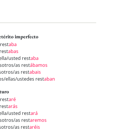
etérito imperfecto
 rest
aba
rest
abas
ella/usted rest
aba
sotros/as rest
ábamos
sotros/as rest
abais
os/ellas/ustedes rest
aban
turo
 rest
aré
rest
arás
ella/usted rest
ará
sotros/as rest
aremos
sotros/as rest
aréis