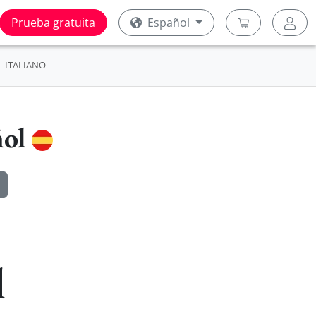
Prueba gratuita
Español
ITALIANO
ñol
l