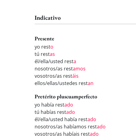
Indicativo
Presente
yo rest
o
tú rest
as
él/ella/usted rest
a
nosotros/as rest
amos
vosotros/as rest
áis
ellos/ellas/ustedes rest
an
Pretérito pluscuamperfecto
yo había rest
ado
tú habías rest
ado
él/ella/usted había rest
ado
nosotros/as habíamos rest
ado
vosotros/as habíais rest
ado