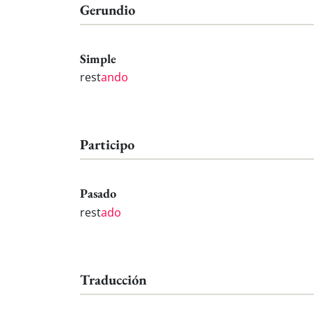
Gerundio
Simple
rest
ando
Participo
Pasado
rest
ado
Traducción