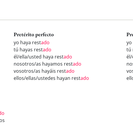
Pretérito perfecto
Pr
yo haya rest
ado
yo
tú hayas rest
ado
tú 
él/ella/usted haya rest
ado
él/
nosotros/as hayamos rest
ado
no
vosotros/as hayáis rest
ado
vo
ellos/ellas/ustedes hayan rest
ado
ell
do
os