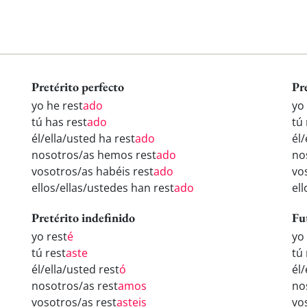
Pretérito perfecto
Pr
yo he rest
ado
yo
tú has rest
ado
tú 
él/ella/usted ha rest
ado
él/
nosotros/as hemos rest
ado
no
vosotros/as habéis rest
ado
vo
ellos/ellas/ustedes han rest
ado
ell
Pretérito indefinido
Fu
yo rest
é
yo
tú rest
aste
tú 
él/ella/usted rest
ó
él/
nosotros/as rest
amos
no
vosotros/as rest
asteis
vo