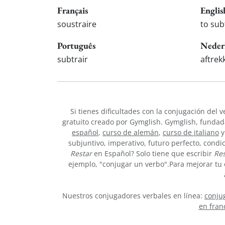
Français
Englis
soustraire
to sub
Português
Neder
subtrair
aftrek
Si tienes dificultades con la conjugación del 
gratuito creado por Gymglish. Gymglish, fundada
español
,
curso de alemán
,
curso de italiano
y
subjuntivo, imperativo, futuro perfecto, condi
Restar
en Español? Solo tiene que escribir
Res
ejemplo, "conjugar un verbo".Para mejorar tu 
Nuestros conjugadores verbales en línea:
conjug
en fran