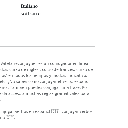
Italiano
sottrarre
 Vatefaireconjuguer es un conjugador en línea
idos:
curso de inglés
,
curso de francés
,
curso de
os) en todos los tiempos y modos: indicativo,
, etc. ¿No sabes cómo conjugar el verbo español
añol. También puedes conjugar una frase. Por
 te da acceso a muchas
reglas gramaticales
para
.
onjugar verbos en español 🇪🇸
,
conjugar verbos
ano 🇮🇹
.