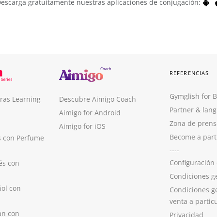
escarga gratuitamente nuestras aplicaciones de conjugación:
REFERENCIAS
Gymglish for 
ras Learning
Descubre Aimigo Coach
Partner & lan
Aimigo for Android
Zona de prens
Aimigo for iOS
Become a part
s con Perfume
----
Configuración
és con
Condiciones g
ol con
Condiciones g
venta a partic
án con
Privacidad