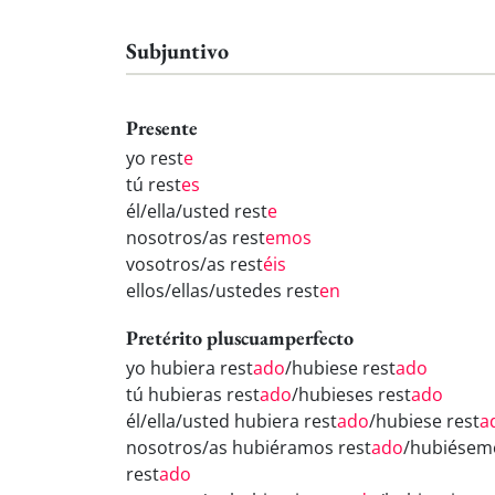
Subjuntivo
Presente
yo rest
e
tú rest
es
él/ella/usted rest
e
nosotros/as rest
emos
vosotros/as rest
éis
ellos/ellas/ustedes rest
en
Pretérito pluscuamperfecto
yo hubiera rest
ado
/hubiese rest
ado
tú hubieras rest
ado
/hubieses rest
ado
él/ella/usted hubiera rest
ado
/hubiese rest
a
nosotros/as hubiéramos rest
ado
/hubiésem
rest
ado