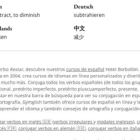
h
Deutsch
tract, to diminish
subtrahieren
lands
中文
ken
减少
verbo
Restar
, descubre nuestros
cursos de español
Hotel Borbollón.
 en 2004, crea cursos de idiomas en línea personalizados y divert
 mucho más. Conjuga todos los verbos españoles (de todos los grup
cional, pretérito imperfecto, pretérito pluscuamperfecto, presente
tar
en nuestra barra de búsqueda para ver su conjugación en esp
ortografía, Gymglish también ofrece cursos de español en línea y
aprender el idioma y también consejos de ortografía y conjugación
ar verbos en inglés 🇬🇧
(
verbos irregulares
y
modales ingleses
),
c
cés 🇫🇷
,
conjugar verbos en alemán 🇩🇪
,
conjugar verbos en itali