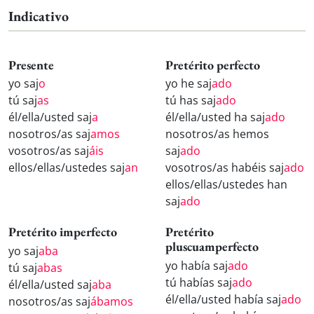
Indicativo
Presente
Pretérito perfecto
yo saj
o
yo he saj
ado
tú saj
as
tú has saj
ado
él/ella/usted saj
a
él/ella/usted ha saj
ado
nosotros/as saj
amos
nosotros/as hemos
vosotros/as saj
áis
saj
ado
ellos/ellas/ustedes saj
an
vosotros/as habéis saj
ado
ellos/ellas/ustedes han
saj
ado
Pretérito imperfecto
Pretérito
pluscuamperfecto
yo saj
aba
yo había saj
ado
tú saj
abas
tú habías saj
ado
él/ella/usted saj
aba
él/ella/usted había saj
ado
nosotros/as saj
ábamos