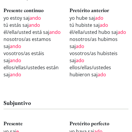
Presente continuo
Pretérito anterior
yo estoy saj
ando
yo hube saj
ado
tú estás saj
ando
tú hubiste saj
ado
él/ella/usted está saj
ando
él/ella/usted hubo saj
ado
nosotros/as estamos
nosotros/as hubimos
saj
ando
saj
ado
vosotros/as estáis
vosotros/as hubisteis
saj
ando
saj
ado
ellos/ellas/ustedes están
ellos/ellas/ustedes
saj
ando
hubieron saj
ado
Subjuntivo
Presente
Pretérito perfecto
yo saj
e
yo haya saj
ado