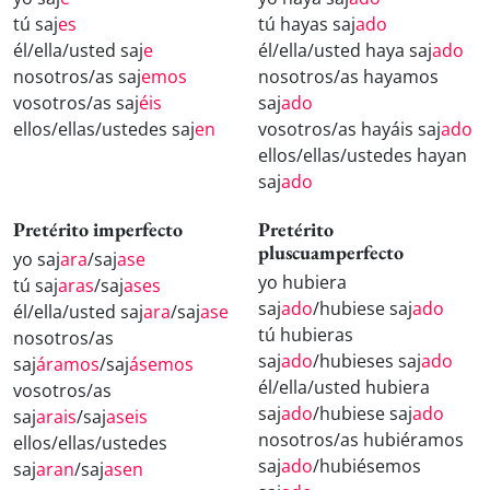
tú saj
es
tú hayas saj
ado
él/ella/usted saj
e
él/ella/usted haya saj
ado
nosotros/as saj
emos
nosotros/as hayamos
vosotros/as saj
éis
saj
ado
ellos/ellas/ustedes saj
en
vosotros/as hayáis saj
ado
ellos/ellas/ustedes hayan
saj
ado
Pretérito imperfecto
Pretérito
pluscuamperfecto
yo saj
ara
/saj
ase
yo hubiera
tú saj
aras
/saj
ases
saj
ado
/hubiese saj
ado
él/ella/usted saj
ara
/saj
ase
tú hubieras
nosotros/as
saj
ado
/hubieses saj
ado
saj
áramos
/saj
ásemos
él/ella/usted hubiera
vosotros/as
saj
ado
/hubiese saj
ado
saj
arais
/saj
aseis
nosotros/as hubiéramos
ellos/ellas/ustedes
saj
ado
/hubiésemos
saj
aran
/saj
asen