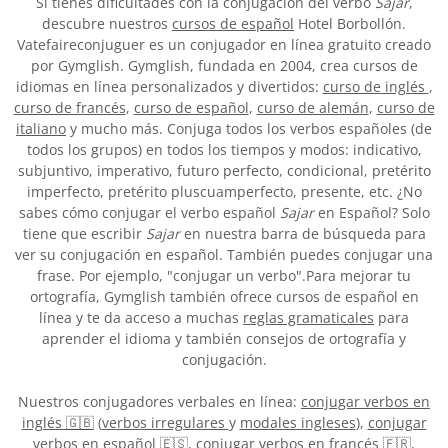
Si tienes dificultades con la conjugación del verbo
Sajar
,
descubre nuestros
cursos de español
Hotel Borbollón.
Vatefaireconjuguer es un conjugador en línea gratuito creado
por Gymglish. Gymglish, fundada en 2004, crea cursos de
idiomas en línea personalizados y divertidos:
curso de inglés
,
curso de francés
,
curso de español
,
curso de alemán
,
curso de
italiano
y mucho más. Conjuga todos los verbos españoles (de
todos los grupos) en todos los tiempos y modos: indicativo,
subjuntivo, imperativo, futuro perfecto, condicional, pretérito
imperfecto, pretérito pluscuamperfecto, presente, etc. ¿No
sabes cómo conjugar el verbo español
Sajar
en Español? Solo
tiene que escribir
Sajar
en nuestra barra de búsqueda para
ver su conjugación en español. También puedes conjugar una
frase. Por ejemplo, "conjugar un verbo".Para mejorar tu
ortografía, Gymglish también ofrece cursos de español en
línea y te da acceso a muchas
reglas gramaticales
para
aprender el idioma y también consejos de ortografía y
conjugación.
Nuestros conjugadores verbales en línea:
conjugar verbos en
inglés 🇬🇧
(
verbos irregulares
y
modales ingleses
),
conjugar
verbos en español 🇪🇸
,
conjugar verbos en francés 🇫🇷
,