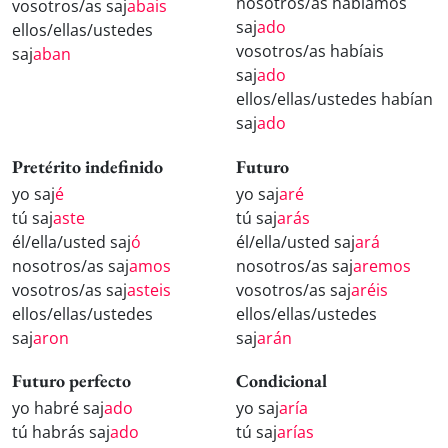
nosotros/as habíamos
vosotros/as saj
abais
saj
ado
ellos/ellas/ustedes
vosotros/as habíais
saj
aban
saj
ado
ellos/ellas/ustedes habían
saj
ado
Pretérito indefinido
Futuro
yo saj
é
yo saj
aré
tú saj
aste
tú saj
arás
él/ella/usted saj
ó
él/ella/usted saj
ará
nosotros/as saj
amos
nosotros/as saj
aremos
vosotros/as saj
asteis
vosotros/as saj
aréis
ellos/ellas/ustedes
ellos/ellas/ustedes
saj
aron
saj
arán
Futuro perfecto
Condicional
yo habré saj
ado
yo saj
aría
tú habrás saj
ado
tú saj
arías