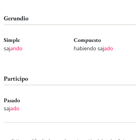
Gerundio
Simple
Compuesto
saj
ando
habiendo saj
ado
Participo
Pasado
saj
ado