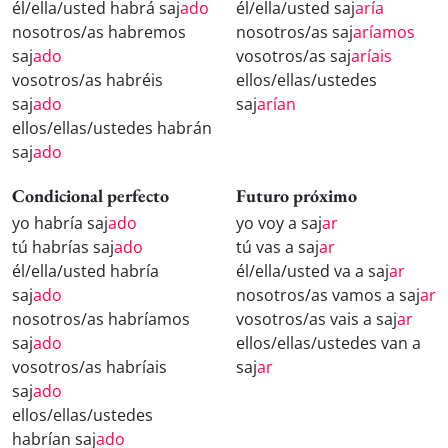
él/ella/usted habrá saj
ado
él/ella/usted saj
aría
nosotros/as habremos
nosotros/as saj
aríamos
saj
ado
vosotros/as saj
aríais
vosotros/as habréis
ellos/ellas/ustedes
saj
ado
saj
arían
ellos/ellas/ustedes habrán
saj
ado
Condicional perfecto
Futuro próximo
yo habría saj
ado
yo voy a saj
ar
tú habrías saj
ado
tú vas a saj
ar
él/ella/usted habría
él/ella/usted va a saj
ar
saj
ado
nosotros/as vamos a saj
ar
nosotros/as habríamos
vosotros/as vais a saj
ar
saj
ado
ellos/ellas/ustedes van a
vosotros/as habríais
saj
ar
saj
ado
ellos/ellas/ustedes
habrían saj
ado