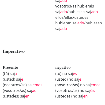
saj
ado
vosotros/as hubierais
saj
ado
/hubieseis saj
ado
ellos/ellas/ustedes
hubieran saj
ado
/hubiesen
saj
ado
Imperativo
Presente
negativo
(tú) saj
a
(tú) no saj
es
(usted) saj
e
(usted) no saj
e
(nosotros/as) saj
emos
(nosotros/as) no saj
emos
(vosotros/as) saj
ad
(vosotros/as) no saj
éis
(ustedes) saj
en
(ustedes) no saj
en