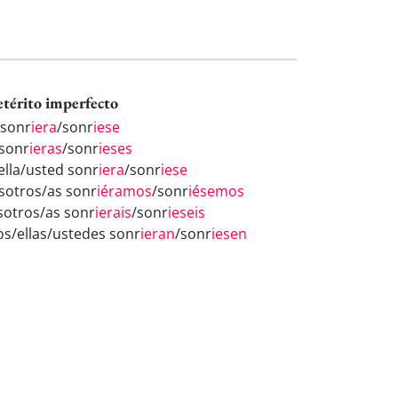
etérito imperfecto
 sonr
iera
/sonr
iese
 sonr
ieras
/sonr
ieses
/ella/usted sonr
iera
/sonr
iese
sotros/as sonr
iéramos
/sonr
iésemos
sotros/as sonr
ierais
/sonr
ieseis
los/ellas/ustedes sonr
ieran
/sonr
iesen