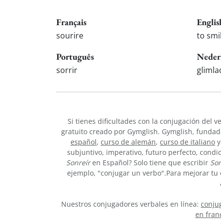
Français
Englis
sourire
to smi
Português
Neder
sorrir
gliml
Si tienes dificultades con la conjugación del 
gratuito creado por Gymglish. Gymglish, fundada
español
,
curso de alemán
,
curso de italiano
y
subjuntivo, imperativo, futuro perfecto, condi
Sonreír
en Español? Solo tiene que escribir
Son
ejemplo, "conjugar un verbo".Para mejorar tu 
Nuestros conjugadores verbales en línea:
conjug
en fran