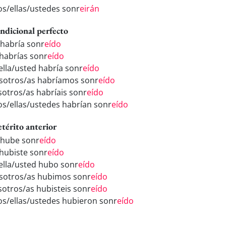
los/ellas/ustedes sonr
eirán
ndicional perfecto
 habría sonr
eído
 habrías sonr
eído
/ella/usted habría sonr
eído
sotros/as habríamos sonr
eído
sotros/as habríais sonr
eído
los/ellas/ustedes habrían sonr
eído
etérito anterior
 hube sonr
eído
 hubiste sonr
eído
/ella/usted hubo sonr
eído
sotros/as hubimos sonr
eído
sotros/as hubisteis sonr
eído
los/ellas/ustedes hubieron sonr
eído