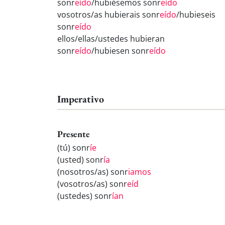
sonr
eído
/hubiésemos sonr
eído
vosotros/as hubierais sonr
eído
/hubieseis
sonr
eído
ellos/ellas/ustedes hubieran
sonr
eído
/hubiesen sonr
eído
Imperativo
Presente
(tú) sonr
íe
(usted) sonr
ía
(nosotros/as) sonr
iamos
(vosotros/as) sonr
eíd
(ustedes) sonr
ían