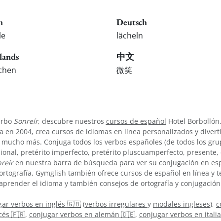
h
Deutsch
le
lächeln
lands
中文
achen
微笑
verbo
Sonreír
, descubre nuestros
cursos de español
Hotel Borbollón.
 en 2004, crea cursos de idiomas en línea personalizados y divert
 mucho más. Conjuga todos los verbos españoles (de todos los grup
cional, pretérito imperfecto, pretérito pluscuamperfecto, presente
reír
en nuestra barra de búsqueda para ver su conjugación en es
ortografía, Gymglish también ofrece cursos de español en línea y
aprender el idioma y también consejos de ortografía y conjugación
ar verbos en inglés 🇬🇧
(
verbos irregulares
y
modales ingleses
),
c
cés 🇫🇷
,
conjugar verbos en alemán 🇩🇪
,
conjugar verbos en itali