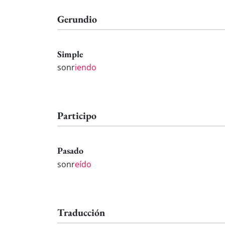
Gerundio
Simple
sonr
iendo
Participo
Pasado
sonr
eído
Traducción