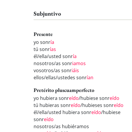
Subjuntivo
Presente
yo sonr
ía
tú sonr
ías
él/ella/usted sonr
ía
nosotros/as sonr
iamos
vosotros/as sonr
iáis
ellos/ellas/ustedes sonr
ían
Pretérito pluscuamperfecto
yo hubiera sonr
eído
/hubiese sonr
eído
tú hubieras sonr
eído
/hubieses sonr
eído
él/ella/usted hubiera sonr
eído
/hubiese
sonr
eído
nosotros/as hubiéramos