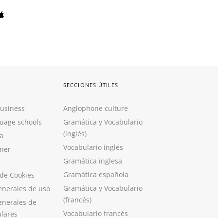
SECCIONES ÚTILES
Business
Anglophone culture
guage schools
Gramática y Vocabulario
(inglés)
a
Vocabulario inglés
ner
Gramática inglesa
Gramática española
 de Cookies
Gramática y Vocabulario
enerales de uso
(francés)
enerales de
Vocabulario francés
ulares