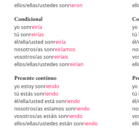
ellos/ellas/ustedes sonr
ieron
el
Condicional
Co
yo sonr
eiría
yo
tú sonr
eirías
tú
él/ella/usted sonr
eiría
él
nosotros/as sonr
eiríamos
no
vosotros/as sonr
eiríais
vo
ellos/ellas/ustedes sonr
eirían
el
Presente continuo
Pr
yo estoy sonr
iendo
yo
tú estás sonr
iendo
tú
él/ella/usted está sonr
iendo
él
nosotros/as estamos sonr
iendo
no
vosotros/as estáis sonr
iendo
vo
ellos/ellas/ustedes están sonr
iendo
el