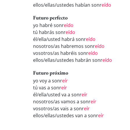
ellos/ellas/ustedes habían sonr
eído
Futuro perfecto
yo habré sonr
eído
tú habrás sonr
eído
él/ella/usted habrá sonr
eído
nosotros/as habremos sonr
eído
vosotros/as habréis sonr
eído
ellos/ellas/ustedes habrán sonr
eído
Futuro próximo
yo voy a sonr
eír
tú vas a sonr
eír
él/ella/usted va a sonr
eír
nosotros/as vamos a sonr
eír
vosotros/as vais a sonr
eír
ellos/ellas/ustedes van a sonr
eír