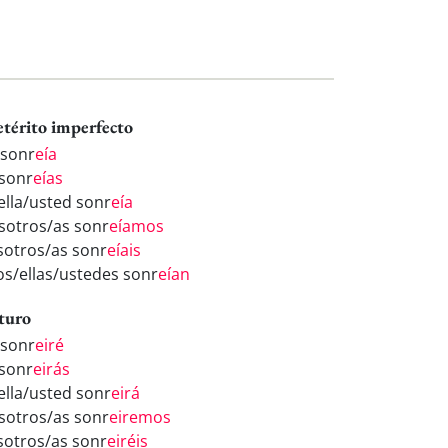
etérito imperfecto
 sonr
eía
 sonr
eías
/ella/usted sonr
eía
sotros/as sonr
eíamos
sotros/as sonr
eíais
los/ellas/ustedes sonr
eían
turo
 sonr
eiré
 sonr
eirás
/ella/usted sonr
eirá
sotros/as sonr
eiremos
sotros/as sonr
eiréis