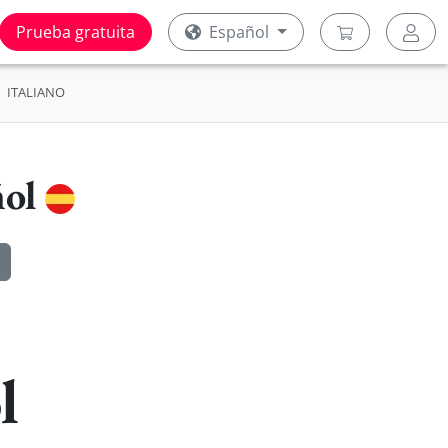
Prueba gratuita
Español
ITALIANO
ñol
l