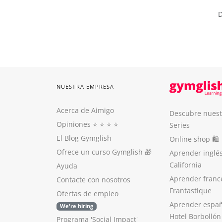
D
NUESTRA EMPRESA
Acerca de Aimigo
Descubre nuest
Opiniones
⭐️ ⭐️ ⭐️ ⭐️
Series
El Blog Gymglish
Online shop 🛍
Ofrece un curso Gymglish
🎁
Aprender inglé
California
Ayuda
Aprender franc
Contacte con nosotros
Frantastique
Ofertas de empleo
Aprender españ
We're hiring
Hotel Borbollón
Programa 'Social Impact'