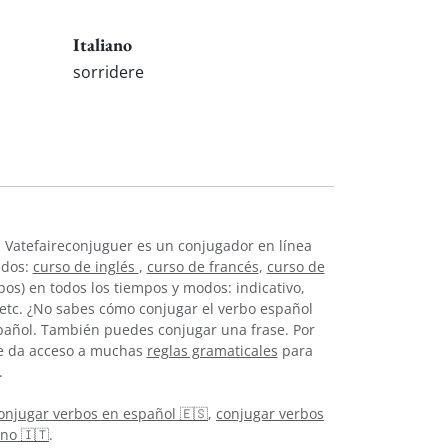
Italiano
sorridere
 Vatefaireconjuguer es un conjugador en línea
idos:
curso de inglés
,
curso de francés
,
curso de
os) en todos los tiempos y modos: indicativo,
, etc. ¿No sabes cómo conjugar el verbo español
pañol. También puedes conjugar una frase. Por
 te da acceso a muchas
reglas gramaticales
para
.
onjugar verbos en español 🇪🇸
,
conjugar verbos
ano 🇮🇹
.