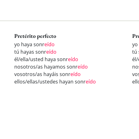
Pretérito perfecto
Pr
yo haya sonr
eído
yo
tú hayas sonr
eído
tú
él/ella/usted haya sonr
eído
él
nosotros/as hayamos sonr
eído
no
vosotros/as hayáis sonr
eído
vo
ellos/ellas/ustedes hayan sonr
eído
el