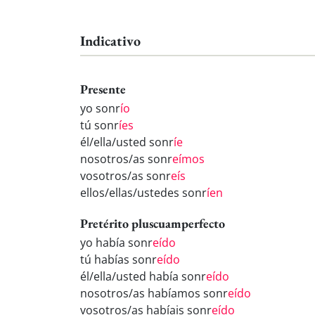
Indicativo
Presente
yo sonr
ío
tú sonr
íes
él/ella/usted sonr
íe
nosotros/as sonr
eímos
vosotros/as sonr
eís
ellos/ellas/ustedes sonr
íen
Pretérito pluscuamperfecto
yo había sonr
eído
tú habías sonr
eído
él/ella/usted había sonr
eído
nosotros/as habíamos sonr
eído
vosotros/as habíais sonr
eído