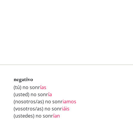
negativo
(tú) no sonr
ías
(usted) no sonr
ía
(nosotros/as) no sonr
iamos
(vosotros/as) no sonr
iáis
(ustedes) no sonr
ían