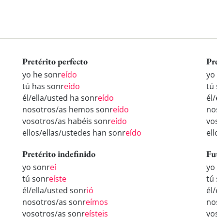
Pretérito perfecto
Pr
yo he sonr
eído
yo
tú has sonr
eído
tú
él/ella/usted ha sonr
eído
él
nosotros/as hemos sonr
eído
no
vosotros/as habéis sonr
eído
vo
ellos/ellas/ustedes han sonr
eído
el
Pretérito indefinido
Fu
yo sonr
eí
yo
tú sonr
eíste
tú
él/ella/usted sonr
ió
él
nosotros/as sonr
eímos
no
vosotros/as sonr
eísteis
vo