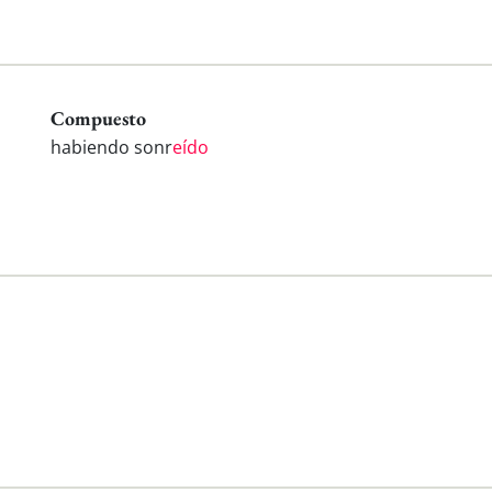
Compuesto
habiendo sonr
eído