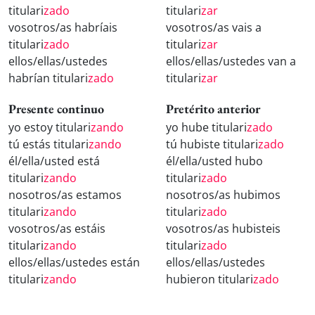
titulari
zado
titulari
zar
vosotros/as habríais
vosotros/as vais a
titulari
zado
titulari
zar
ellos/ellas/ustedes
ellos/ellas/ustedes van a
habrían titulari
zado
titulari
zar
Presente continuo
Pretérito anterior
yo estoy titulari
zando
yo hube titulari
zado
tú estás titulari
zando
tú hubiste titulari
zado
él/ella/usted está
él/ella/usted hubo
titulari
zando
titulari
zado
nosotros/as estamos
nosotros/as hubimos
titulari
zando
titulari
zado
vosotros/as estáis
vosotros/as hubisteis
titulari
zando
titulari
zado
ellos/ellas/ustedes están
ellos/ellas/ustedes
titulari
zando
hubieron titulari
zado