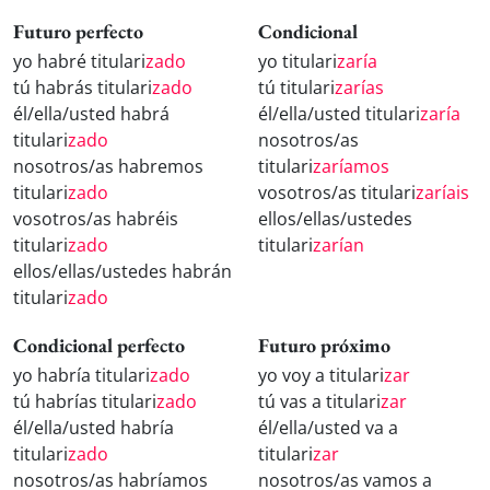
Futuro perfecto
Condicional
yo habré titulari
zado
yo titulari
zaría
tú habrás titulari
zado
tú titulari
zarías
él/ella/usted habrá
él/ella/usted titulari
zaría
titulari
zado
nosotros/as
nosotros/as habremos
titulari
zaríamos
titulari
zado
vosotros/as titulari
zaríais
vosotros/as habréis
ellos/ellas/ustedes
titulari
zado
titulari
zarían
ellos/ellas/ustedes habrán
titulari
zado
Condicional perfecto
Futuro próximo
yo habría titulari
zado
yo voy a titulari
zar
tú habrías titulari
zado
tú vas a titulari
zar
él/ella/usted habría
él/ella/usted va a
titulari
zado
titulari
zar
nosotros/as habríamos
nosotros/as vamos a