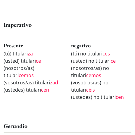
Imperativo
Presente
negativo
(tú) titulari
za
(tú) no titulari
ces
(usted) titulari
ce
(usted) no titulari
ce
(nosotros/as)
(nosotros/as) no
titulari
cemos
titulari
cemos
(vosotros/as) titulari
zad
(vosotros/as) no
(ustedes) titulari
cen
titulari
céis
(ustedes) no titulari
cen
Gerundio