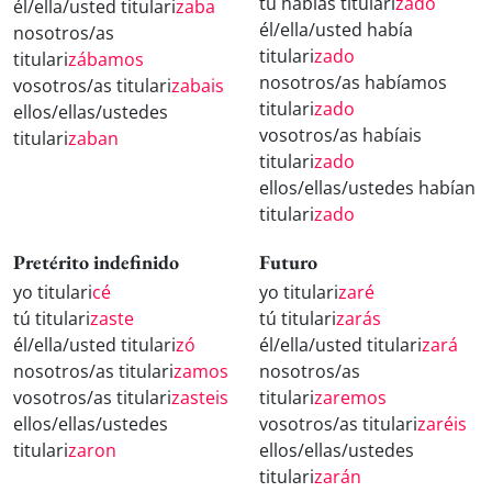
tú habías titulari
zado
él/ella/usted titulari
zaba
él/ella/usted había
nosotros/as
titulari
zado
titulari
zábamos
nosotros/as habíamos
vosotros/as titulari
zabais
titulari
zado
ellos/ellas/ustedes
vosotros/as habíais
titulari
zaban
titulari
zado
ellos/ellas/ustedes habían
titulari
zado
Pretérito indefinido
Futuro
yo titulari
cé
yo titulari
zaré
tú titulari
zaste
tú titulari
zarás
él/ella/usted titulari
zó
él/ella/usted titulari
zará
nosotros/as titulari
zamos
nosotros/as
vosotros/as titulari
zasteis
titulari
zaremos
ellos/ellas/ustedes
vosotros/as titulari
zaréis
titulari
zaron
ellos/ellas/ustedes
titulari
zarán