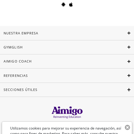
NUESTRA EMPRESA
GYMGLISH
AIMIGO COACH
REFERENCIAS
SECCIONES ÚTILES
Español
Utilizamos cookies para mejorar su experiencia de navegación, así
como para fines de marketing. Para saber más, consulte nuestra