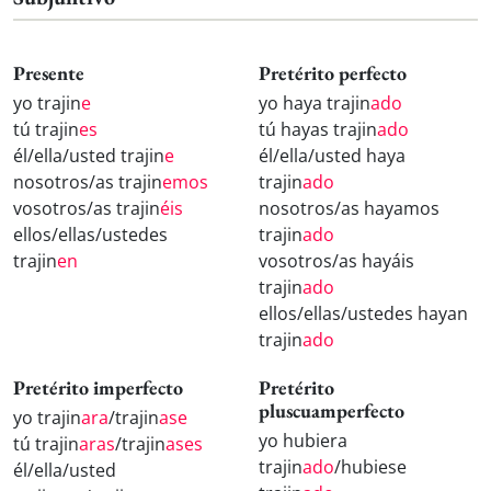
Presente
Pretérito perfecto
yo trajin
e
yo haya trajin
ado
tú trajin
es
tú hayas trajin
ado
él/ella/usted trajin
e
él/ella/usted haya
nosotros/as trajin
emos
trajin
ado
vosotros/as trajin
éis
nosotros/as hayamos
ellos/ellas/ustedes
trajin
ado
trajin
en
vosotros/as hayáis
trajin
ado
ellos/ellas/ustedes hayan
trajin
ado
Pretérito imperfecto
Pretérito
pluscuamperfecto
yo trajin
ara
/trajin
ase
yo hubiera
tú trajin
aras
/trajin
ases
trajin
ado
/hubiese
él/ella/usted