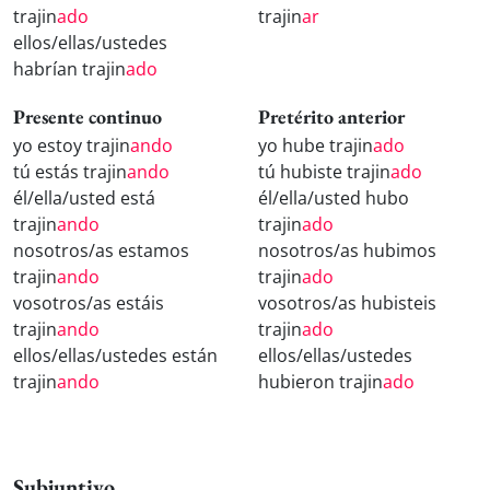
trajin
ado
trajin
ar
ellos/ellas/ustedes
habrían trajin
ado
Presente continuo
Pretérito anterior
yo estoy trajin
ando
yo hube trajin
ado
tú estás trajin
ando
tú hubiste trajin
ado
él/ella/usted está
él/ella/usted hubo
trajin
ando
trajin
ado
nosotros/as estamos
nosotros/as hubimos
trajin
ando
trajin
ado
vosotros/as estáis
vosotros/as hubisteis
trajin
ando
trajin
ado
ellos/ellas/ustedes están
ellos/ellas/ustedes
trajin
ando
hubieron trajin
ado
Subjuntivo