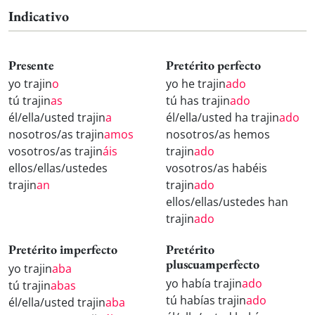
Indicativo
Presente
Pretérito perfecto
yo trajin
o
yo he trajin
ado
tú trajin
as
tú has trajin
ado
él/ella/usted trajin
a
él/ella/usted ha trajin
ado
nosotros/as trajin
amos
nosotros/as hemos
vosotros/as trajin
áis
trajin
ado
ellos/ellas/ustedes
vosotros/as habéis
trajin
an
trajin
ado
ellos/ellas/ustedes han
trajin
ado
Pretérito imperfecto
Pretérito
pluscuamperfecto
yo trajin
aba
yo había trajin
ado
tú trajin
abas
tú habías trajin
ado
él/ella/usted trajin
aba