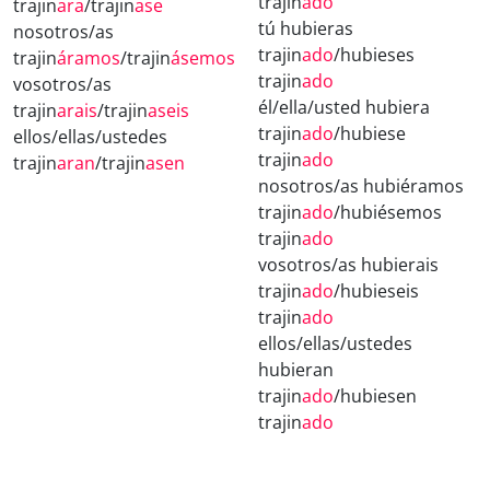
trajin
ado
trajin
ara
/trajin
ase
tú hubieras
nosotros/as
trajin
ado
/hubieses
trajin
áramos
/trajin
ásemos
trajin
ado
vosotros/as
él/ella/usted hubiera
trajin
arais
/trajin
aseis
trajin
ado
/hubiese
ellos/ellas/ustedes
trajin
ado
trajin
aran
/trajin
asen
nosotros/as hubiéramos
trajin
ado
/hubiésemos
trajin
ado
vosotros/as hubierais
trajin
ado
/hubieseis
trajin
ado
ellos/ellas/ustedes
hubieran
trajin
ado
/hubiesen
trajin
ado