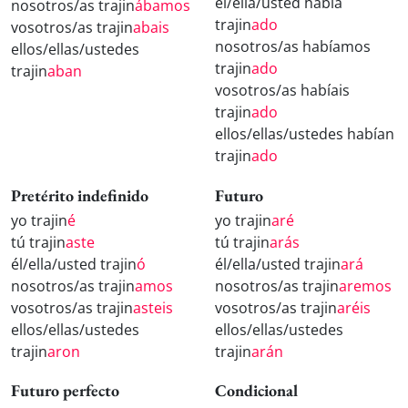
él/ella/usted había
nosotros/as trajin
ábamos
trajin
ado
vosotros/as trajin
abais
nosotros/as habíamos
ellos/ellas/ustedes
trajin
ado
trajin
aban
vosotros/as habíais
trajin
ado
ellos/ellas/ustedes habían
trajin
ado
Pretérito indefinido
Futuro
yo trajin
é
yo trajin
aré
tú trajin
aste
tú trajin
arás
él/ella/usted trajin
ó
él/ella/usted trajin
ará
nosotros/as trajin
amos
nosotros/as trajin
aremos
vosotros/as trajin
asteis
vosotros/as trajin
aréis
ellos/ellas/ustedes
ellos/ellas/ustedes
trajin
aron
trajin
arán
Futuro perfecto
Condicional