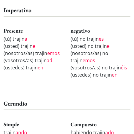
Imperativo
Presente
negativo
(tú) trajin
a
(tú) no trajin
es
(usted) trajin
e
(usted) no trajin
e
(nosotros/as) trajin
emos
(nosotros/as) no
(vosotros/as) trajin
ad
trajin
emos
(ustedes) trajin
en
(vosotros/as) no trajin
éis
(ustedes) no trajin
en
Gerundio
Simple
Compuesto
trajin
ando
habiendo trajin
ado