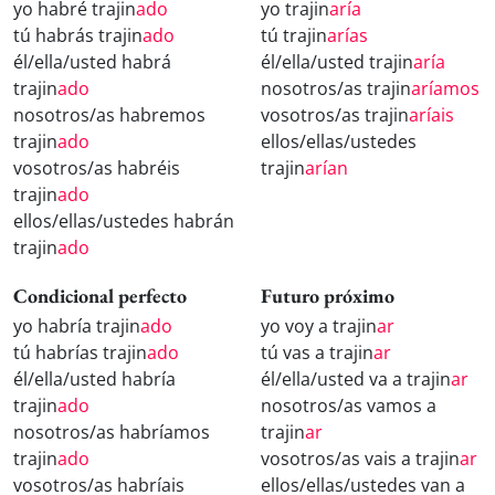
yo habré trajin
ado
yo trajin
aría
tú habrás trajin
ado
tú trajin
arías
él/ella/usted habrá
él/ella/usted trajin
aría
trajin
ado
nosotros/as trajin
aríamos
nosotros/as habremos
vosotros/as trajin
aríais
trajin
ado
ellos/ellas/ustedes
vosotros/as habréis
trajin
arían
trajin
ado
ellos/ellas/ustedes habrán
trajin
ado
Condicional perfecto
Futuro próximo
yo habría trajin
ado
yo voy a trajin
ar
tú habrías trajin
ado
tú vas a trajin
ar
él/ella/usted habría
él/ella/usted va a trajin
ar
trajin
ado
nosotros/as vamos a
nosotros/as habríamos
trajin
ar
trajin
ado
vosotros/as vais a trajin
ar
vosotros/as habríais
ellos/ellas/ustedes van a