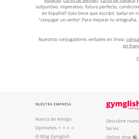
español
,
curso de alemán
,
curso de italiano
y
subjuntivo, imperativo, futuro perfecto, condicio
en Español? Solo tiene que escribir
Vallar
en nu
"conjugar un verbo".Para mejorar tu ortografía
Nuestros conjugadores verbales en línea:
conjug
en fran
D
NUESTRA EMPRESA
Acerca de Aimigo
Descubre nuest
Opiniones
⭐️ ⭐️ ⭐️ ⭐️
Series
El Blog Gymglish
Online shop 🛍