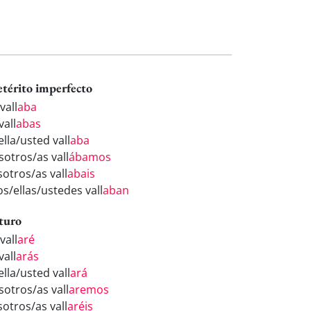
etérito imperfecto
vall
aba
vall
abas
ella/usted vall
aba
sotros/as vall
ábamos
sotros/as vall
abais
os/ellas/ustedes vall
aban
turo
vall
aré
vall
arás
ella/usted vall
ará
sotros/as vall
aremos
sotros/as vall
aréis