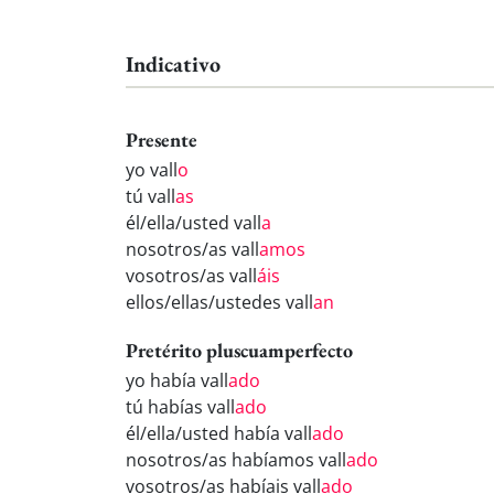
Indicativo
Presente
yo vall
o
tú vall
as
él/ella/usted vall
a
nosotros/as vall
amos
vosotros/as vall
áis
ellos/ellas/ustedes vall
an
Pretérito pluscuamperfecto
yo había vall
ado
tú habías vall
ado
él/ella/usted había vall
ado
nosotros/as habíamos vall
ado
vosotros/as habíais vall
ado