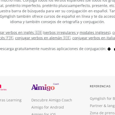
 mucho más. Conjuga todos los verbos españoles (de todos los grup
nal, pretérito imperfecto, pretérito pluscuamperfecto, presente, e
estra barra de búsqueda para ver su conjugación en español. Tam
, Gymglish también ofrece cursos de español en línea y te da acce
idioma y también consejos de ortografía y conjugación.
ar verbos en inglés 🇬🇧
(
verbos irregulares
y
modales ingleses
),
c
cés 🇫🇷
,
conjugar verbos en alemán 🇩🇪
,
conjugar verbos en itali
escarga gratuitamente nuestras aplicaciones de conjugación:
REFERENCIAS
Gymglish for 
ras Learning
Descubre Aimigo Coach
Partner & lan
Aimigo for Android
Zona de prens
Aimigo for iOS