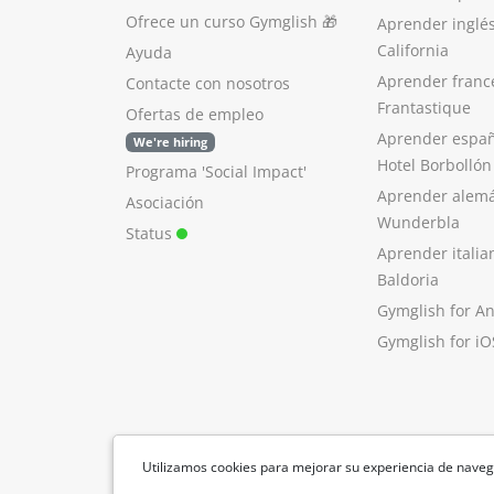
Ofrece un curso Gymglish
🎁
Aprender inglé
California
Ayuda
Aprender franc
Contacte con nosotros
Frantastique
Ofertas de empleo
Aprender españ
We're hiring
Hotel Borbollón
Programa 'Social Impact'
Aprender alem
Asociación
Wunderbla
Status
Aprender italia
Baldoria
Gymglish for A
Gymglish for iO
Utilizamos cookies para mejorar su experiencia de naveg