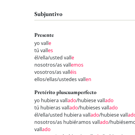
Subjuntivo
Presente
yo vall
e
tú vall
es
él/ella/usted vall
e
nosotros/as vall
emos
vosotros/as vall
éis
ellos/ellas/ustedes vall
en
Pretérito pluscuamperfecto
yo hubiera vall
ado
/hubiese vall
ado
tú hubieras vall
ado
/hubieses vall
ado
él/ella/usted hubiera vall
ado
/hubiese vall
ad
nosotros/as hubiéramos vall
ado
/hubiésem
vall
ado