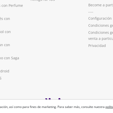
Become a part
s con Perfume
----
Configuración
és con
Condiciones g
ol con
Condiciones g
venta a partic
án con
Privacidad
no con Saga
ndroid
S
ación, así como para fines de marketing. Para saber más, consulte nuestra
polít