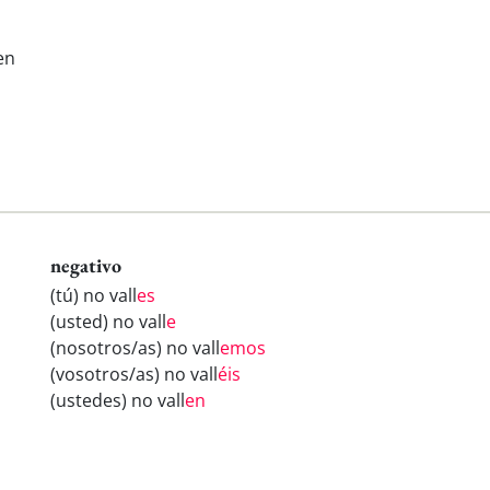
en
negativo
(tú) no vall
es
(usted) no vall
e
(nosotros/as) no vall
emos
(vosotros/as) no vall
éis
(ustedes) no vall
en