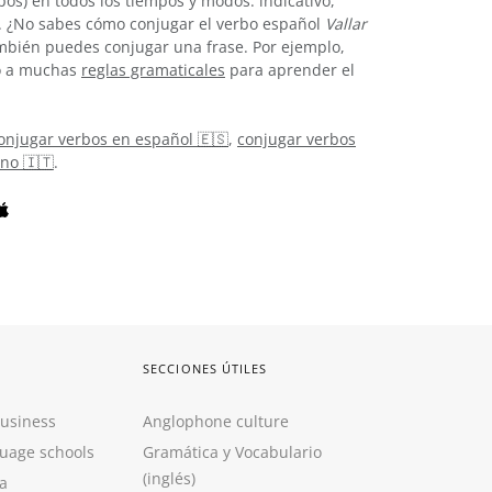
os) en todos los tiempos y modos: indicativo,
tc. ¿No sabes cómo conjugar el verbo español
Vallar
bién puedes conjugar una frase. Por ejemplo,
so a muchas
reglas gramaticales
para aprender el
onjugar verbos en español 🇪🇸
,
conjugar verbos
ano 🇮🇹
.
SECCIONES ÚTILES
Business
Anglophone culture
guage schools
Gramática y Vocabulario
(inglés)
a