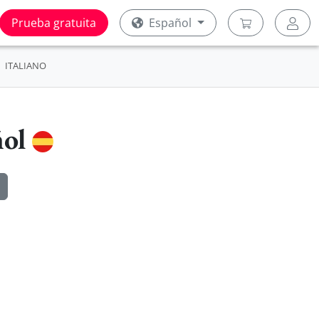
Prueba gratuita
Español
ITALIANO
ñol