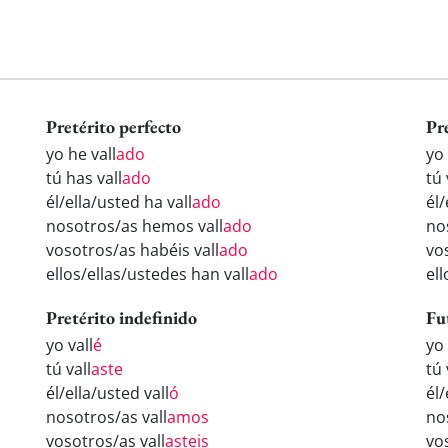
Pretérito perfecto
Pr
yo he vall
ado
yo 
tú has vall
ado
tú 
él/ella/usted ha vall
ado
él/
nosotros/as hemos vall
ado
no
vosotros/as habéis vall
ado
vo
ellos/ellas/ustedes han vall
ado
ell
Pretérito indefinido
Fu
yo vall
é
yo 
tú vall
aste
tú 
él/ella/usted vall
ó
él/
nosotros/as vall
amos
no
vosotros/as vall
asteis
vo