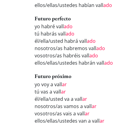
ellos/ellas/ustedes habían vall
ado
Futuro perfecto
yo habré vall
ado
tú habrás vall
ado
él/ella/usted habrá vall
ado
nosotros/as habremos vall
ado
vosotros/as habréis vall
ado
ellos/ellas/ustedes habrán vall
ado
Futuro próximo
yo voy a vall
ar
tú vas a vall
ar
él/ella/usted va a vall
ar
nosotros/as vamos a vall
ar
vosotros/as vais a vall
ar
ellos/ellas/ustedes van a vall
ar