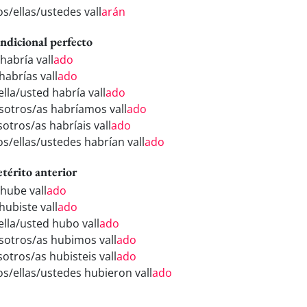
os/ellas/ustedes vall
arán
ndicional perfecto
habría vall
ado
habrías vall
ado
ella/usted habría vall
ado
sotros/as habríamos vall
ado
sotros/as habríais vall
ado
os/ellas/ustedes habrían vall
ado
etérito anterior
 hube vall
ado
hubiste vall
ado
ella/usted hubo vall
ado
sotros/as hubimos vall
ado
sotros/as hubisteis vall
ado
los/ellas/ustedes hubieron vall
ado