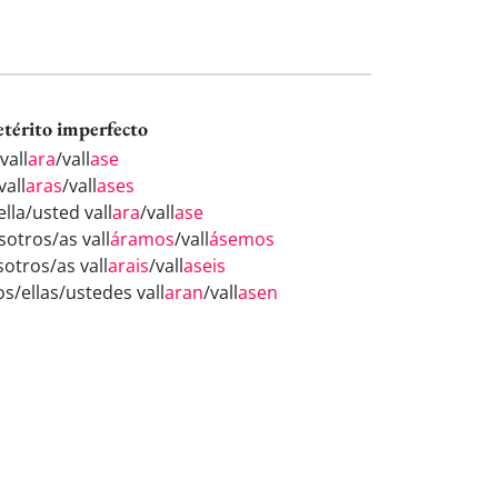
etérito imperfecto
vall
ara
/vall
ase
vall
aras
/vall
ases
ella/usted vall
ara
/vall
ase
sotros/as vall
áramos
/vall
ásemos
sotros/as vall
arais
/vall
aseis
os/ellas/ustedes vall
aran
/vall
asen