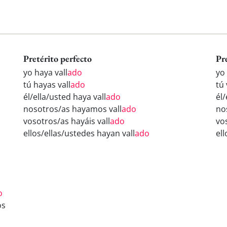
Pretérito perfecto
Pr
yo haya vall
ado
yo 
tú hayas vall
ado
tú 
él/ella/usted haya vall
ado
él/
nosotros/as hayamos vall
ado
no
vosotros/as hayáis vall
ado
vo
ellos/ellas/ustedes hayan vall
ado
ell
o
os