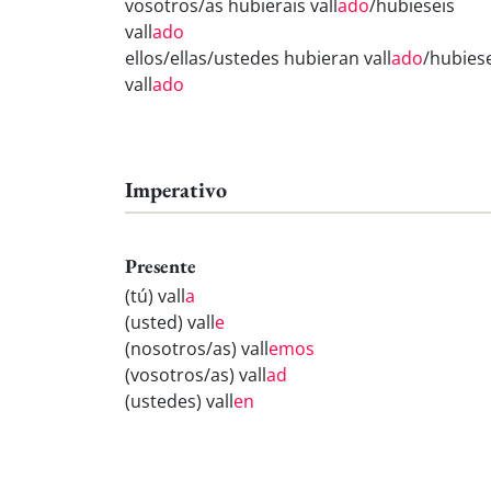
vosotros/as hubierais vall
ado
/hubieseis
vall
ado
ellos/ellas/ustedes hubieran vall
ado
/hubies
vall
ado
Imperativo
Presente
(tú) vall
a
(usted) vall
e
(nosotros/as) vall
emos
(vosotros/as) vall
ad
(ustedes) vall
en