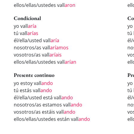
ellos/ellas/ustedes vall
aron
ell
Condicional
Co
yo vall
aría
yo 
tú vall
arías
tú 
él/ella/usted vall
aría
él/
nosotros/as vall
aríamos
no
vosotros/as vall
aríais
vo
ellos/ellas/ustedes vall
arían
ell
Presente continuo
Pr
yo estoy vall
ando
yo
tú estás vall
ando
tú 
él/ella/usted está vall
ando
él/
nosotros/as estamos vall
ando
no
vosotros/as estáis vall
ando
vo
ellos/ellas/ustedes están vall
ando
el