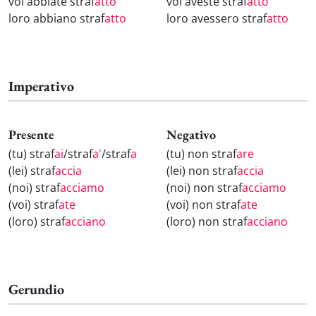
voi abbiate straf
atto
voi aveste straf
atto
loro abbiano straf
atto
loro avessero straf
atto
Imperativo
Presente
Negativo
(tu) straf
ai
/straf
a'
/straf
a
(tu) non straf
are
(lei) straf
accia
(lei) non straf
accia
(noi) straf
acciamo
(noi) non straf
acciamo
(voi) straf
ate
(voi) non straf
ate
(loro) straf
acciano
(loro) non straf
acciano
Gerundio