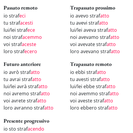
Passato remoto
Trapassato prossimo
io straf
eci
io avevo straf
atto
tu straf
acesti
tu avevi straf
atto
lui/lei straf
ece
lui/lei aveva straf
atto
noi straf
acemmo
noi avevamo straf
atto
voi straf
aceste
voi avevate straf
atto
loro straf
ecero
loro avevano straf
atto
Futuro anteriore
Trapassato remoto
io avrò straf
atto
io ebbi straf
atto
tu avrai straf
atto
tu avesti straf
atto
lui/lei avrà straf
atto
lui/lei ebbe straf
atto
noi avremo straf
atto
noi avemmo straf
atto
voi avrete straf
atto
voi aveste straf
atto
loro avranno straf
atto
loro ebbero straf
atto
Presente progressivo
io sto straf
acendo