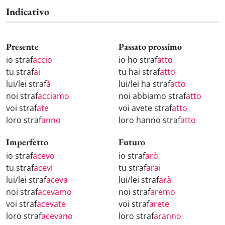
Indicativo
Presente
Passato prossimo
io straf
accio
io ho straf
atto
tu straf
ai
tu hai straf
atto
lui/lei straf
à
lui/lei ha straf
atto
noi straf
acciamo
noi abbiamo straf
atto
voi straf
ate
voi avete straf
atto
loro straf
anno
loro hanno straf
atto
Imperfetto
Futuro
io straf
acevo
io straf
arò
tu straf
acevi
tu straf
arai
lui/lei straf
aceva
lui/lei straf
arà
noi straf
acevamo
noi straf
aremo
voi straf
acevate
voi straf
arete
loro straf
acevano
loro straf
aranno