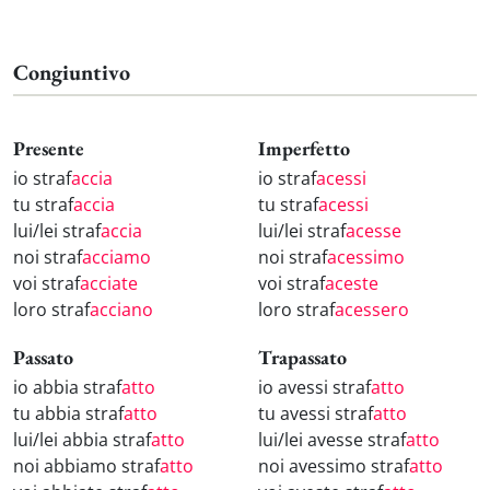
Congiuntivo
Presente
Imperfetto
io straf
accia
io straf
acessi
tu straf
accia
tu straf
acessi
lui/lei straf
accia
lui/lei straf
acesse
noi straf
acciamo
noi straf
acessimo
voi straf
acciate
voi straf
aceste
loro straf
acciano
loro straf
acessero
Passato
Trapassato
io abbia straf
atto
io avessi straf
atto
tu abbia straf
atto
tu avessi straf
atto
lui/lei abbia straf
atto
lui/lei avesse straf
atto
noi abbiamo straf
atto
noi avessimo straf
atto