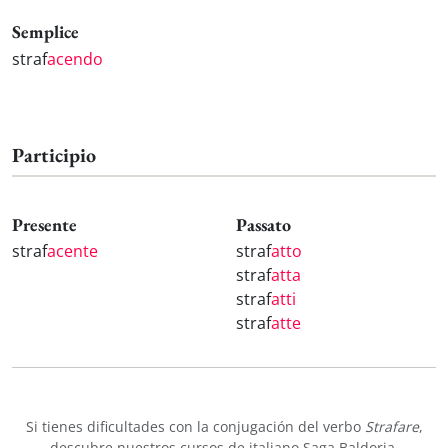
Semplice
straf
acendo
Participio
Presente
Passato
straf
acente
straf
atto
straf
atta
straf
atti
straf
atte
Si tienes dificultades con la conjugación del verbo
Strafare
,
descubre nuestros
cursos de italiano
Saga Baldoria.