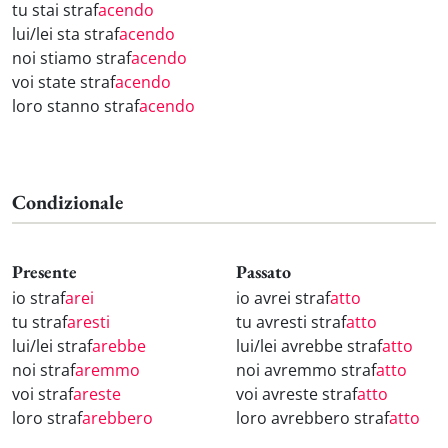
tu stai straf
acendo
lui/lei sta straf
acendo
noi stiamo straf
acendo
voi state straf
acendo
loro stanno straf
acendo
Condizionale
Presente
Passato
io straf
arei
io avrei straf
atto
tu straf
aresti
tu avresti straf
atto
lui/lei straf
arebbe
lui/lei avrebbe straf
atto
noi straf
aremmo
noi avremmo straf
atto
voi straf
areste
voi avreste straf
atto
loro straf
arebbero
loro avrebbero straf
atto