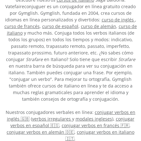
Vatefaireconjuguer es un conjugador en línea gratuito creado
por Gymglish. Gymglish, fundada en 2004, crea cursos de
idiomas en línea personalizados y divertidos:
curso de inglés
,
curso de francés
,
curso de español
,
curso de alemán
,
curso de
italiano
y mucho más. Conjuga todos los verbos italianos (de
todos los grupos) en todos los tiempos y modos: indicativo,
passato remoto, trapassato remoto, passato, imperfetto,
trapassato prossimo, futuro anteriore, etc. ¿No sabes cómo
conjugar
Strafare
en Italiano? Solo tiene que escribir
Strafare
en nuestra barra de búsqueda para ver su conjugación en
italiano. También puedes conjugar una frase. Por ejemplo,
"conjugar un verbo". Para mejorar tu ortografía, Gymglish
también ofrece cursos de italiano en línea y te da acceso a
muchas reglas gramaticales para aprender el idioma y
también consejos de ortografía y conjugación.
Nuestros conjugadores verbales en línea:
conjugar verbos en
inglés 🇬🇧
(
verbos irregulares
y
modales ingleses
),
conjugar
verbos en español 🇪🇸
,
conjugar verbos en francés 🇫🇷
,
conjugar verbos en alemán 🇩🇪
,
conjugar verbos en italiano
🇮🇹
.