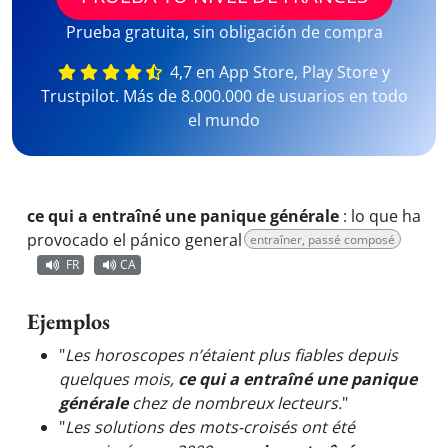
Prueba gratuita, sin obligación de compra
4,7 en App Store, Play Store y
Trustpilot. Más de 8.000.000 de usuarios en todo
el mundo
ce qui a entraîné une panique générale
:
lo que ha
provocado el pánico general
entraîner, passé composé
FR
CA
Ejemplos
"
Les horoscopes n’étaient plus fiables depuis
quelques mois,
ce qui a entraîné une panique
générale
chez de nombreux lecteurs.
"
"
Les solutions des mots-croisés ont été