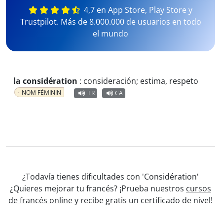
4,7 en App Store, Play Store y
Trustpilot. Más de 8.000.000 de usuarios en todo
el mundo
la considération
:
consideración; estima, respeto
NOM FÉMININ
FR
CA
¿Todavía tienes dificultades con 'Considération'
¿Quieres mejorar tu francés? ¡Prueba nuestros
cursos
de francés online
y recibe gratis un certificado de nivel!