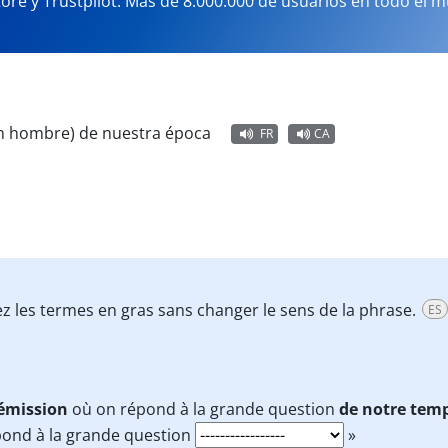
tore y Trustpilot. Más de 8.000.000 de usuarios en todo el 
n hombre) de nuestra época
FR
CA
ez les termes en gras sans changer le sens de la phrase.
ES
’émission
où on répond à la grande question
de notre tem
pond à la grande question
»