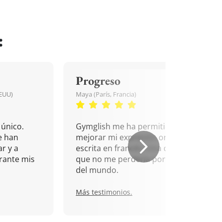
:
Progreso
EEUU)
Maya (París, Francia)
único.
Gymglish me ha permitido
e han
mejorar mi expresión oral y
r y a
escrita en francés. Una cita
rante mis
que no me perdería por nada
del mundo.
Más testimonios.