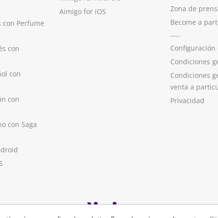
Zona de prens
Aimigo for iOS
Become a part
s con Perfume
----
Configuración
és con
Condiciones g
ol con
Condiciones g
venta a partic
án con
Privacidad
no con Saga
ndroid
S