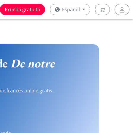
Prueba gratuita
Español
 de
De notre
de francés online
gratis.