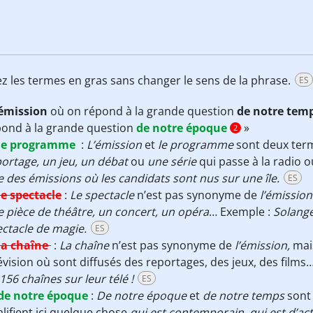
ez les termes en gras sans changer le sens de la phrase.
ES
’émission
où on répond à la grande question
de notre tem
pond à la grande question
de notre époque
»
2
le programme
:
L’émission
et
le programme
sont deux ter
ortage, un jeu, un débat
ou
une série
qui passe à la radio o
 des émissions où les candidats sont nus sur une île.
ES
le spectacle
:
Le spectacle
n’est pas synonyme de
l’émission
 pièce de théâtre, un concert, un opéra
… Exemple :
Solang
ctacle de magie.
ES
la chaîne
:
La chaîne
n’est pas synonyme de
l’émission,
mai
évision où sont diffusés des reportages, des jeux, des films
156 chaînes sur leur télé !
ES
de notre époque
:
De notre époque
et
de notre temps
sont
lifient ici quelque chose
qui est contemporain, qui est d’actu