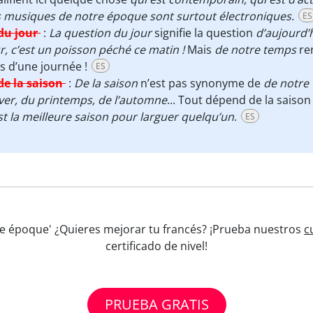
 musiques de notre époque sont surtout électroniques.
ES
du jour
:
La question du jour
signifie la question
d’aujourd’h
r, c’est un poisson péché ce matin !
Mais
de notre temps
re
s d’une journée !
ES
de la saison
:
De la saison
n’est pas synonyme de
de notre
iver, du printemps, de l’automne
... Tout dépend de la saiso
st la meilleure saison pour larguer quelqu’un
.
ES
tre époque' ¿Quieres mejorar tu francés? ¡Prueba nuestros
c
certificado de nivel!
PRUEBA GRATIS