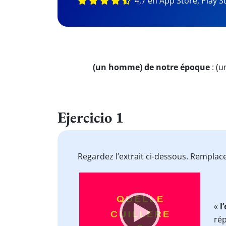
4,7 en App Store, Play S
(un homme) de notre époque
:
(u
Ejercicio 1
Regardez l’extrait ci-dessous. Remplac
Video
Player
«
l
ré