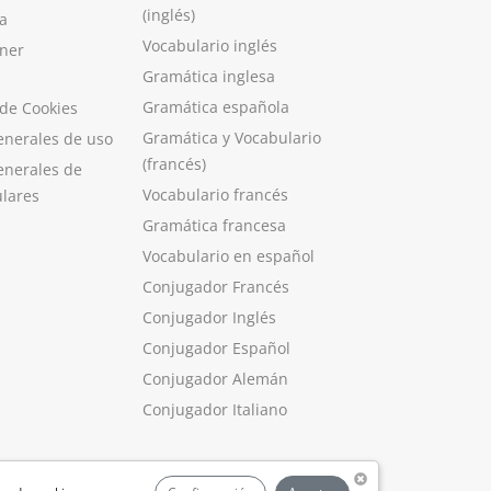
(inglés)
a
Vocabulario inglés
ner
Gramática inglesa
Gramática española
 de Cookies
Gramática y Vocabulario
enerales de uso
(francés)
enerales de
Vocabulario francés
ulares
Gramática francesa
Vocabulario en español
Conjugador Francés
Conjugador Inglés
Conjugador Español
Conjugador Alemán
Conjugador Italiano