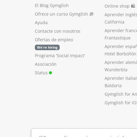
El Blog Gymglish
Online shop 🛍
Ofrece un curso Gymglish
🎁
Aprender inglé
California
Ayuda
Aprender franc
Contacte con nosotros
Frantastique
Ofertas de empleo
Aprender españ
We're hiring
Hotel Borbollón
Programa 'Social Impact'
Aprender alem
Asociación
Wunderbla
Status
Aprender italia
Baldoria
Gymglish for A
Gymglish for iO