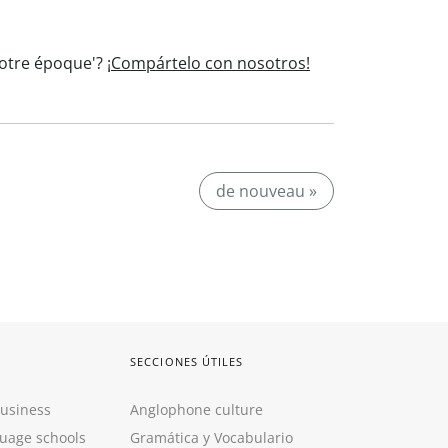
notre époque'?
¡Compártelo con nosotros!
de nouveau »
SECCIONES ÚTILES
Business
Anglophone culture
guage schools
Gramática y Vocabulario