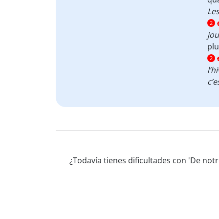
Les
2
jou
plu
2
l’h
c’e
¿Todavía tienes dificultades con 'De no