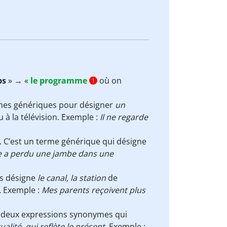
ps
» → «
le programme
où on
1
mes génériques pour désigner
un
u à la télévision. Exemple :
Il ne regarde
. C’est un terme générique qui désigne
e a perdu une jambe dans une
s désigne
le canal, la station
de
… Exemple :
Mes parents reçoivent plus
 deux expressions synonymes qui
alité, qui reflète le présent
. Exemple :