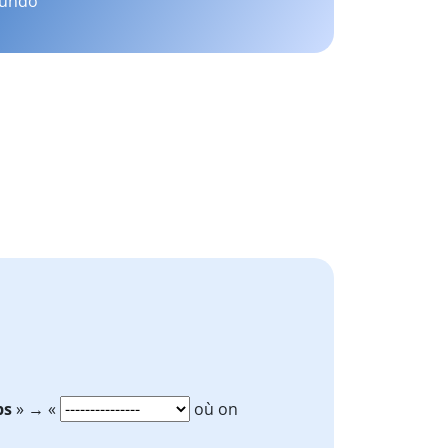
mundo
ps
» → «
où on