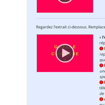
Regardez l’extrait ci-dessous. Remplac
Video
«
l
Player
ré
1
rep
que
1
une
spe
1
tél
de 
2
qua