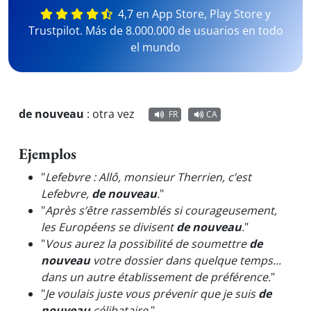
4,7 en App Store, Play Store y
Trustpilot. Más de 8.000.000 de usuarios en todo
el mundo
de nouveau
:
otra vez
FR
CA
Ejemplos
"
Lefebvre : Allô, monsieur Therrien, c’est
Lefebvre,
de nouveau
.
"
"
Après s’être rassemblés si courageusement,
les Européens se divisent
de nouveau
.
"
"
Vous aurez la possibilité de soumettre
de
nouveau
votre dossier dans quelque temps...
dans un autre établissement de préférence.
"
"
Je voulais juste vous prévenir que je suis
de
nouveau
célibataire.
"