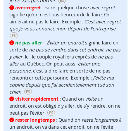
je ne vais pas dormir.
ES
avec regret
:
Faire quelque chose
avec regret
1
signifie qu’on n’est pas heureux de le faire. On
aimerait ne pas le faire. Exemple :
C’est avec regret
que je vous annonce mon départ de l’entreprise.
ES
ne pas aller
:
Éviter un endroit
signifie faire en
2
sorte de
ne pas se rendre dans cet endroit
,
ne pas
y aller
. Ici, le couple royal fera exprès de
ne pas
aller
au Québec. On peut aussi
éviter une
personne
, c’est-à-dire faire en sorte de ne pas
rencontrer cette personne. Exemple :
J’évite ma
copine depuis que j’ai accidentellement tué son
chien.
ES
visiter rapidement
:
Quand on
visite
un
2
endroit, on est obligé d’y aller, de s’y rendre, on ne
peut pas l’éviter.
ES
rester longtemps
:
Quand on
reste longtemps
à
2
un endroit, on va dans cet endroit, on ne l’évite