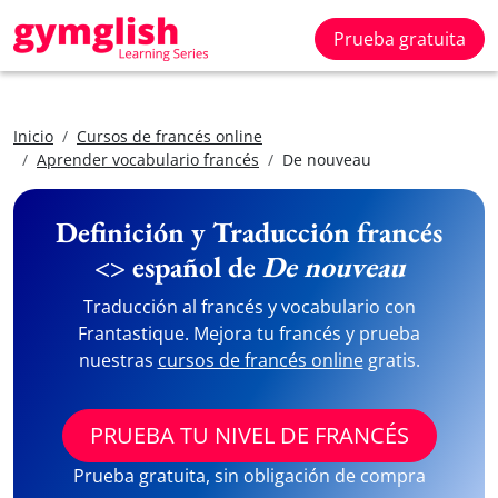
Prueba gratuita
Inicio
Cursos de francés online
Aprender vocabulario francés
De nouveau
Definición y Traducción francés
<> español de
De nouveau
Traducción al francés y vocabulario con
Frantastique. Mejora tu francés y prueba
nuestras
cursos de francés online
gratis.
PRUEBA TU NIVEL DE FRANCÉS
Prueba gratuita, sin obligación de compra