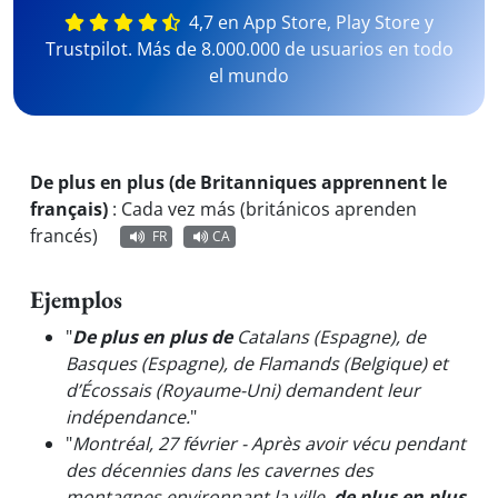
4,7 en App Store, Play Store y
Trustpilot. Más de 8.000.000 de usuarios en todo
el mundo
De plus en plus (de Britanniques apprennent le
français)
:
Cada vez más (británicos aprenden
francés)
FR
CA
Ejemplos
"
De plus en plus de
Catalans (Espagne), de
Basques (Espagne), de Flamands (Belgique) et
d’Écossais (Royaume-Uni) demandent leur
indépendance.
"
"
Montréal, 27 février - Après avoir vécu pendant
des décennies dans les cavernes des
montagnes environnant la ville,
de plus en plus