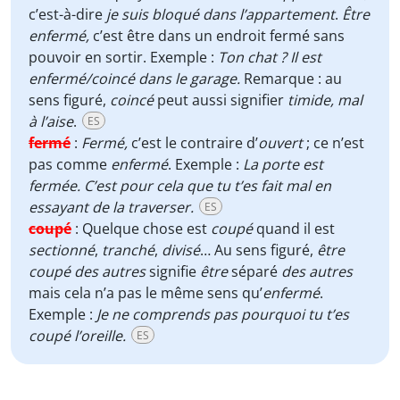
c’est-à-dire
je suis bloqué
dans l’appartement
.
Être
enfermé,
c’est être dans un endroit fermé sans
pouvoir en sortir. Exemple :
Ton chat ? Il est
enfermé/coincé dans le garage.
Remarque : au
sens figuré,
coincé
peut aussi signifier
timide,
mal
à l’aise
.
ES
fermé
:
Fermé,
c’est le contraire d’
ouvert
;
ce n’est
pas comme
enfermé
. Exemple :
La porte est
fermée. C’est pour cela que tu t’es fait mal en
essayant de la traverser.
ES
coupé
:
Quelque chose est
coupé
quand il est
sectionné
,
tranché
,
divisé
… Au sens figuré,
être
coupé des autres
signifie
être
séparé
des autres
mais cela n’a pas le même sens qu’
enfermé
.
Exemple :
Je ne comprends pas pourquoi tu t’es
coupé l’oreille.
ES