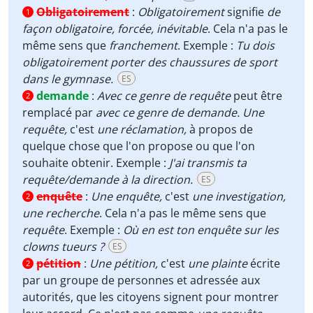
Obligatoirement
:
Obligatoirement
signifie
de
1
façon obligatoire, forcée, inévitable
. Cela n'a pas le
même sens que
franchement
. Exemple :
Tu dois
obligatoirement porter des chaussures de sport
dans le gymnase.
ES
demande
:
Avec ce genre de requête
peut être
2
remplacé par
avec ce genre de demande.
Une
requête,
c'est
une réclamation,
à propos de
quelque chose que l'on propose ou que l'on
souhaite obtenir. Exemple :
J'ai transmis ta
requête/demande à la direction.
ES
enquête
:
Une enquête,
c'est
une investigation,
2
une recherche
. Cela n'a pas le même sens que
requête
. Exemple :
Où en est ton enquête sur les
clowns tueurs ?
ES
pétition
:
Une pétition,
c'est
une plainte
écrite
2
par un groupe de personnes et adressée aux
autorités, que les citoyens signent pour montrer