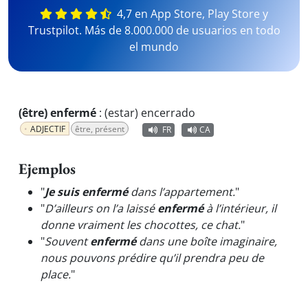
4,7 en App Store, Play Store y
Trustpilot. Más de 8.000.000 de usuarios en todo
el mundo
(être) enfermé
:
(estar) encerrado
ADJECTIF
être, présent
FR
CA
Ejemplos
"
Je suis enfermé
dans l’appartement.
"
"
D’ailleurs on l’a laissé
enfermé
à l’intérieur, il
donne vraiment les chocottes, ce chat.
"
"
Souvent
enfermé
dans une boîte imaginaire,
nous pouvons prédire qu’il prendra peu de
place.
"