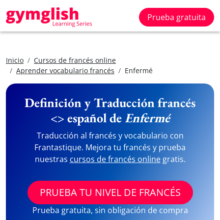
Prueba gratuita
Inicio
Cursos de francés online
Aprender vocabulario francés
Enfermé
Definición y Traducción francés
<> español de
Enfermé
Traducción al francés y vocabulario con
Frantastique. Mejora tu francés y prueba
nuestras
cursos de francés online
gratis.
PRUEBA TU NIVEL DE FRANCÉS
Prueba gratuita, sin obligación de compra