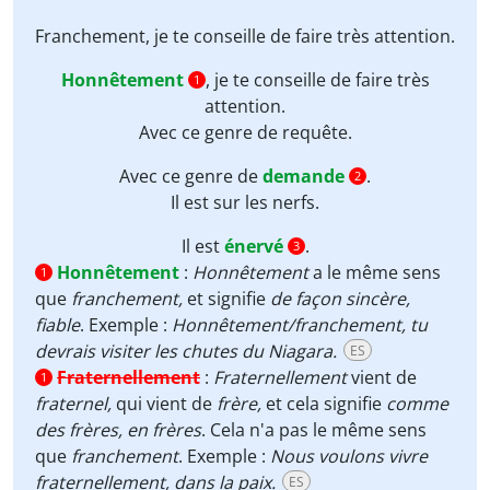
Franchement
, je te conseille de faire très attention.
Honnêtement
, je te conseille de faire très
1
attention.
Avec ce genre de
requête
.
Avec ce genre de
demande
.
2
Il est
sur les nerfs
.
Il est
énervé
.
3
Honnêtement
:
Honnêtement
a le même sens
1
que
franchement,
et signifie
de façon sincère,
fiable
. Exemple :
Honnêtement/franchement, tu
devrais visiter les chutes du Niagara.
ES
Fraternellement
:
Fraternellement
vient de
1
fraternel,
qui vient de
frère,
et cela signifie
comme
des frères, en frères
. Cela n'a pas le même sens
que
franchement
. Exemple :
Nous voulons vivre
fraternellement, dans la paix.
ES