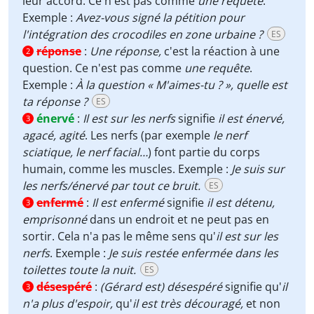
leur accord. Ce n'est pas comme
une requête
.
Exemple :
Avez-vous signé la pétition pour
l'intégration des crocodiles en zone urbaine ?
ES
réponse
:
Une réponse,
c'est la réaction à une
2
question. Ce n'est pas comme
une requête
.
Exemple :
À la question « M'aimes-tu ? », quelle est
ta réponse ?
ES
énervé
:
Il est sur les nerfs
signifie
il est énervé,
3
agacé, agité
. Les nerfs (par exemple
le nerf
sciatique, le nerf facial…
) font partie du corps
humain, comme les muscles. Exemple :
Je suis sur
les nerfs/énervé par tout ce bruit.
ES
enfermé
:
Il est enfermé
signifie
il est détenu,
3
emprisonné
dans un endroit et ne peut pas en
sortir. Cela n'a pas le même sens qu'
il est sur les
nerfs
. Exemple :
Je suis restée enfermée dans les
toilettes toute la nuit.
ES
désespéré
:
(Gérard est) désespéré
signifie qu'
il
3
n'a plus d'espoir,
qu'
il est très découragé,
et non