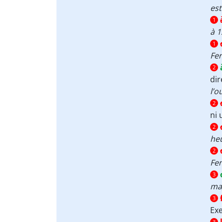
es
1
à 1
1
Fe
2
di
l’o
2
ni 
2
heu
2
Fe
3
mag
3
Ex
3