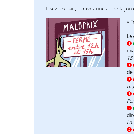
Lisez l’extrait, trouvez une autre faço
« 
Le 
1
ex
18 
1
de 
1
mag
1
Fe
2
di
l’o
2