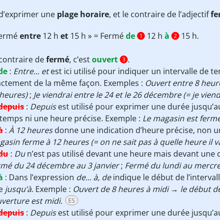
n d’exprimer une
plage horaire
, et le contraire de l’adjectif
fe
Fermé
entre
12 h
et
15 h » = Fermé
de
12 h
à
15 h.
1
2
contraire de
fermé
, c’est
ouvert
.
3
de
:
Entre... et
est ici utilisé pour indiquer un intervalle de 
actement de la même façon. Exemples :
Ouvert entre 8 heure
heures)
;
Je viendrai entre le 24 et le 26 décembre (= je vie
depuis
:
Depuis
est utilisé pour exprimer une durée jusqu’
temps ni une heure précise. Exemple :
Le magasin est ferm
à
:
À 12 heures
donne une indication d’heure précise, non un
asin ferme à 12 heures (= on ne sait pas à quelle heure il va
du
:
Du
n’est pas utilisé devant une heure mais devant une d
rmé du 24 décembre au 3 janvier
;
Fermé du lundi au mercre
à
:
Dans l’expression
de... à, de
indique le début de l’interval
re
jusqu’à
. Exemple :
Ouvert de 8 heures à midi → le début de 
uverture est midi.
ES
depuis
:
Depuis
est utilisé pour exprimer une durée jusqu’