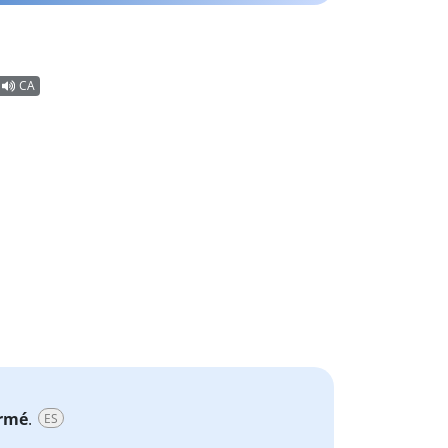
CA
rmé
.
ES