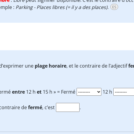
libre
:
Libre
peut signifier
disponible
. C’est le contraire d’
occ
emple :
Parking - Places libres (= il y a des places)
.
ES
n d’exprimer une
plage horaire
, et le contraire de l’adjectif
fe
Fermé
entre
12 h
et
15 h » = Fermé
12 h
contraire de
fermé
, c’est
.