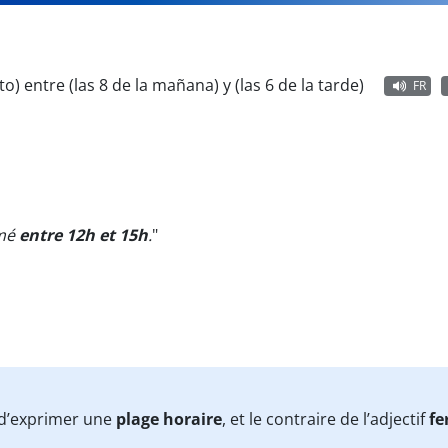
to) entre (las 8 de la mañana) y (las 6 de la tarde)
FR
rmé
entre 12h et 15h
.
"
n d’exprimer une
plage horaire
, et le contraire de l’adjectif
fe