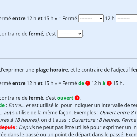
Fermé
entre
12 h
et
15 h » = Fermé
12 h
contraire de
fermé
, c’est
.
n d’exprimer une
plage horaire
, et le contraire de l’adjectif
fe
Fermé
entre
12 h
et
15 h » = Fermé
de
12 h
à
15 h.
1
2
contraire de
fermé
, c’est
ouvert
.
3
de
:
Entre... et
est utilisé ici pour indiquer un intervalle de t
.. au
) s’utilise de la même façon. Exemples :
Ouvert entre 8 h
res à 18 heures)
, on dit aussi :
Ouverture : 8 heures
,
Fermet
depuis
:
Depuis
ne peut pas être utilisé pour exprimer un i
ée dans le passé ou un point de départ dans le passé. Exe