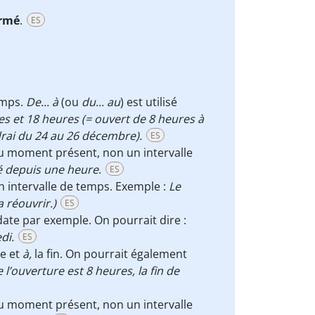
rmé
.
ES
temps.
De... à
(ou
du... au
) est utilisé
s et 18 heures (= ouvert de 8 heures à
ndrai du 24 au 26 décembre).
ES
au moment présent, non un intervalle
é depuis une heure
.
ES
 intervalle de temps. Exemple :
Le
 réouvrir.)
ES
ate par exemple. On pourrait dire :
di.
ES
le et
à,
la fin. On pourrait également
l’ouverture est 8 heures, la fin de
au moment présent, non un intervalle