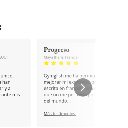
:
Progreso
EEUU)
Maya (París, Francia)
único.
Gymglish me ha permitido
e han
mejorar mi expresión oral y
r y a
escrita en francés. Una cita
rante mis
que no me perdería por nada
del mundo.
Más testimonios.