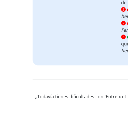
de 
2
heu
2
Fe
3
qui
heu
¿Todavía tienes dificultades con 'Entre x e