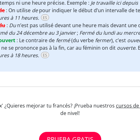
temps ni une heure précise. Exemple :
Je travaille ici depuis
de
:
On utilise
de
pour indiquer le début d’un intervalle de t
res à 11 heures.
ES
du
:
Du
n’est pas utilisé devant une heure mais devant une d
rmé du 24 décembre au 3 janvier
;
Fermé du lundi au mercre
ouvert
:
Le contraire de
fermé
(du verbe
fermer
), c’est
ouve
 ne se prononce pas à la fin, car au féminin on dit
ouverte
.
res à 18 heures.
ES
t x' ¿Quieres mejorar tu francés? ¡Prueba nuestros
cursos de 
de nivel!
PRUEBA GRATIS