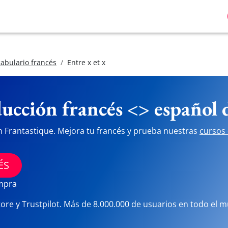
abulario francés
Entre x et x
ucción francés <> español
n Frantastique. Mejora tu francés y prueba nuestras
cursos 
ÉS
ompra
tore y Trustpilot. Más de 8.000.000 de usuarios en todo el 