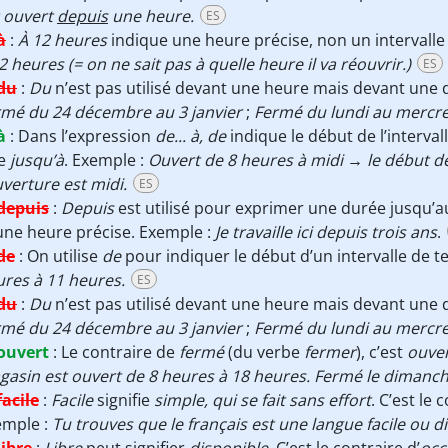
t ouvert
depuis
une heure.
ES
à
:
À 12 heures
indique une heure précise, non un intervall
2 heures (= on ne sait pas à quelle heure il va réouvrir.)
ES
du
:
Du
n’est pas utilisé devant une heure mais devant une d
rmé du 24 décembre au 3 janvier
;
Fermé du lundi au mercre
à
:
Dans l’expression
de... à, de
indique le début de l’interval
re
jusqu’à
. Exemple :
Ouvert de 8 heures à midi → le début de 
uverture est midi.
ES
depuis
:
Depuis
est utilisé pour exprimer une durée jusqu’a
une heure précise. Exemple :
Je travaille ici depuis trois ans
.
de
:
On utilise
de
pour indiquer le début d’un intervalle de t
res à 11 heures.
ES
du
:
Du
n’est pas utilisé devant une heure mais devant une d
rmé du 24 décembre au 3 janvier
;
Fermé du lundi au mercre
ouvert
:
Le contraire de
fermé
(du verbe
fermer
), c’est
ouve
asin est ouvert de 8 heures à 18 heures. Fermé le dimanch
facile
:
Facile
signifie
simple, qui se fait sans effort
. C’est le
emple :
Tu trouves que le français est une langue facile ou dif