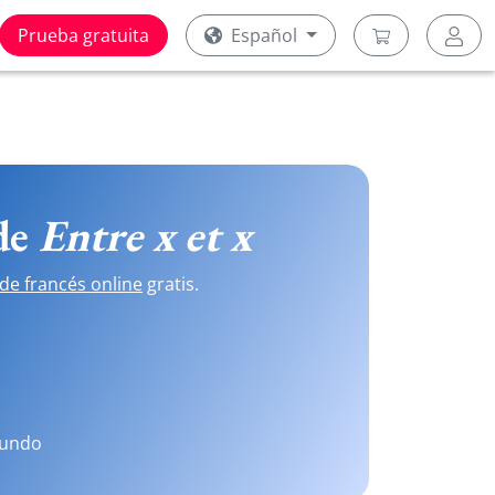
Prueba gratuita
Español
 de
Entre x et x
de francés online
gratis.
mundo