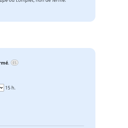
upé
ou
complet,
non de
fermé
.
rmé
.
ES
15 h.