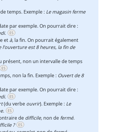
e de temps. Exemple :
Le magasin ferme
ate par exemple. On pourrait dire :
di.
ES
le et
à,
la fin. On pourrait également
l’ouverture est 8 heures, la fin de
u présent, non un intervalle de temps
ES
emps, non la fin. Exemple :
Ouvert de 8
ate par exemple. On pourrait dire :
di.
ES
rt
(du verbe
ouvrir
). Exemple :
Le
e.
ES
 contraire de
difficile,
non de
fermé
.
ficile ?
ES