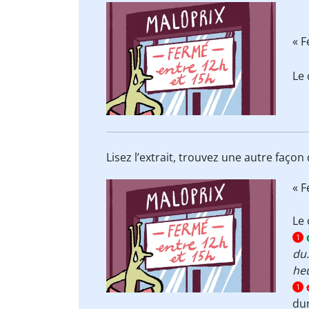
« 
Le 
Lisez l’extrait, trouvez une autre faço
« 
Le 
1
du.
heu
1
dur