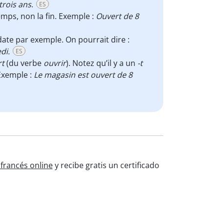
 trois ans
.
ES
emps, non la fin. Exemple :
Ouvert de 8
ate par exemple. On pourrait dire :
di.
ES
rt
(du verbe
ouvrir
). Notez qu’il y a un
-t
 Exemple :
Le magasin est ouvert de 8
francés online
y recibe gratis un certificado