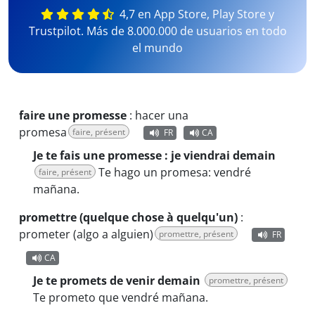
4,7 en App Store, Play Store y
Trustpilot. Más de 8.000.000 de usuarios en todo
el mundo
faire une promesse
:
hacer una
promesa
faire, présent
FR
CA
Je te fais une promesse : je viendrai demain
Te hago un promesa: vendré
faire, présent
mañana.
promettre (quelque chose à quelqu'un)
:
prometer (algo a alguien)
promettre, présent
FR
CA
Je te promets de venir demain
promettre, présent
Te prometo que vendré mañana.