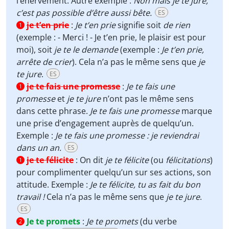
l’énervement. Autre exemple :
Non mais je te jure,
c’est pas possible d’être aussi bête.
ES
je t’en prie
:
Je t’en prie
signifie soit
de rien
1
(exemple : - Merci ! - Je t’en prie, le plaisir est pour
moi), soit
je te le demande
(exemple :
Je t’en prie,
arrête de crier
). Cela n’a pas le même sens que
je
te jure
.
ES
je te fais une promesse
:
Je te fais une
1
promesse
et
je te jure
n’ont pas le même sens
dans cette phrase.
Je te fais une promesse
marque
une prise d’engagement auprès de quelqu’un.
Exemple :
Je te fais une promesse : je reviendrai
dans un an.
ES
je te félicite
:
On dit
je te félicite
(ou
félicitations
)
1
pour complimenter quelqu’un sur ses actions, son
attitude. Exemple :
Je te félicite, tu as fait du bon
travail !
Cela n’a pas le même sens que
je te jure
.
ES
Je te promets
:
Je te promets
(du verbe
2