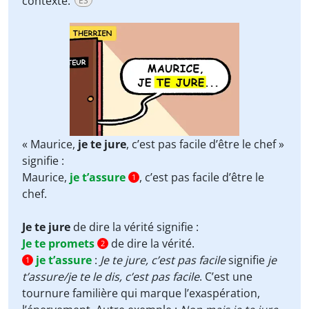
contexte.
ES
« Maurice,
je te jure
, c’est pas facile d’être le chef »
signifie :
Maurice,
je t’assure
, c’est pas facile d’être le
1
chef.
Je te jure
de dire la vérité signifie :
Je te promets
de dire la vérité.
2
je t’assure
:
Je te jure, c’est pas facile
signifie
je
1
t’assure/je te le dis, c’est pas facile
. C’est une
tournure familière qui marque l’exaspération,