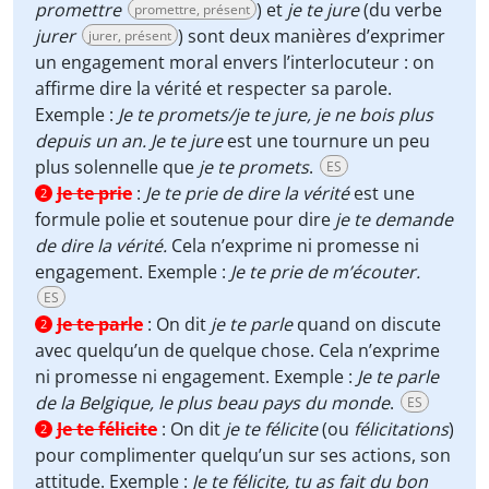
promettre
) et
je te jure
(du verbe
promettre, présent
jurer
) sont deux manières d’exprimer
jurer, présent
un engagement moral envers l’interlocuteur : on
affirme dire la vérité et respecter sa parole.
Exemple :
Je te promets/je te jure, je ne bois plus
depuis un an. Je te jure
est une tournure un peu
plus solennelle que
je te promets
.
ES
Je te prie
:
Je te prie de dire la vérité
est une
2
formule polie et soutenue pour dire
je te demande
de dire la vérité.
Cela n’exprime ni promesse ni
engagement. Exemple :
Je te prie de m’écouter.
ES
Je te parle
:
On dit
je te parle
quand on discute
2
avec quelqu’un de quelque chose. Cela n’exprime
ni promesse ni engagement. Exemple :
Je te parle
de la Belgique, le plus beau pays du monde
.
ES
Je te félicite
:
On dit
je te félicite
(ou
félicitations
)
2
pour complimenter quelqu’un sur ses actions, son
attitude. Exemple :
Je te félicite, tu as fait du bon