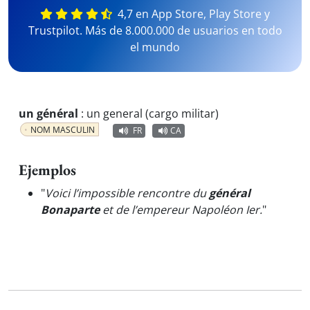
4,7 en App Store, Play Store y
Trustpilot. Más de 8.000.000 de usuarios en todo
el mundo
un général
:
un general (cargo militar)
NOM MASCULIN
FR
CA
Ejemplos
"
Voici l’impossible rencontre du
général
Bonaparte
et de l’empereur Napoléon Ier.
"