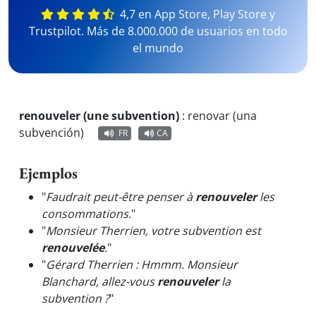
4,7 en App Store, Play Store y
Trustpilot. Más de 8.000.000 de usuarios en todo
el mundo
renouveler (une subvention)
:
renovar (una
subvención)
FR
CA
Ejemplos
"
Faudrait peut-être penser à
renouveler
les
consommations.
"
"
Monsieur Therrien, votre subvention est
renouvelée
.
"
"
Gérard Therrien : Hmmm. Monsieur
Blanchard, allez-vous
renouveler
la
subvention ?
"