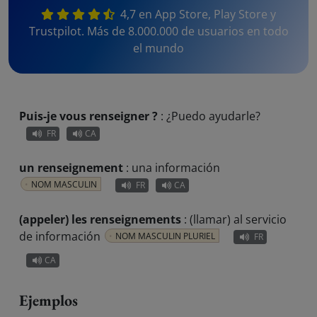
4,7 en App Store, Play Store y
Trustpilot. Más de 8.000.000 de usuarios en todo
el mundo
Puis-je vous renseigner ?
:
¿Puedo ayudarle?
FR
CA
un renseignement
:
una información
NOM MASCULIN
FR
CA
(appeler) les renseignements
:
(llamar) al servicio
de información
NOM MASCULIN PLURIEL
FR
CA
Ejemplos