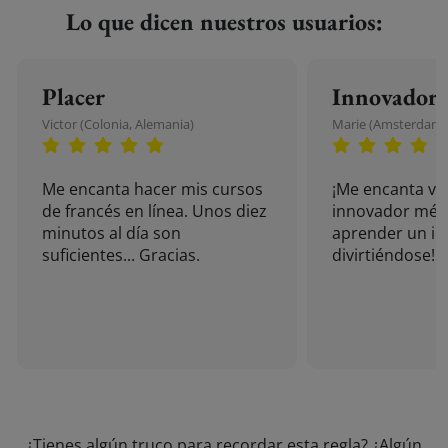
Lo que dicen nuestros usuarios:
Placer
Innovador
Victor (Colonia, Alemania)
Marie (Amsterdam, 
Me encanta hacer mis cursos
¡Me encanta vu
de francés en línea. Unos diez
innovador mét
minutos al día son
aprender un i
suficientes... Gracias.
divirtiéndose!
¿Tienes algún truco para recordar esta regla? ¿Algún