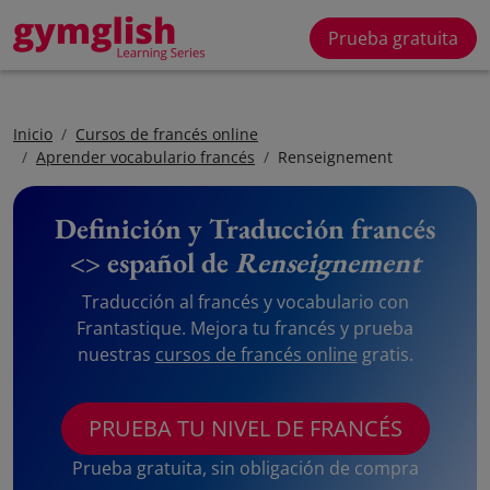
Prueba gratuita
Inicio
Cursos de francés online
Aprender vocabulario francés
Renseignement
Definición y Traducción francés
<> español de
Renseignement
Traducción al francés y vocabulario con
Frantastique. Mejora tu francés y prueba
nuestras
cursos de francés online
gratis.
PRUEBA TU NIVEL DE FRANCÉS
Prueba gratuita, sin obligación de compra