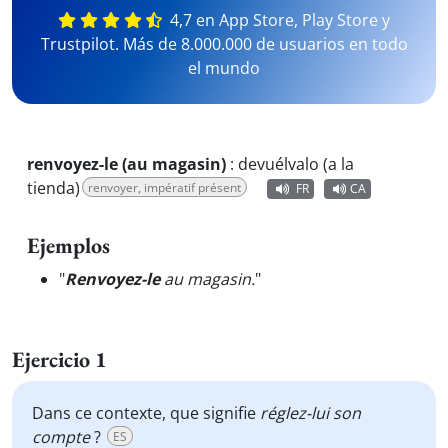
4,7 en App Store, Play Store y
Trustpilot. Más de 8.000.000 de usuarios en todo
el mundo
renvoyez-le (au magasin)
:
devuélvalo (a la
tienda)
renvoyer, impératif présent
FR
CA
Ejemplos
"
Renvoyez-le
au magasin.
"
Ejercicio 1
Dans ce contexte, que signifie
réglez-lui son
compte
?
ES