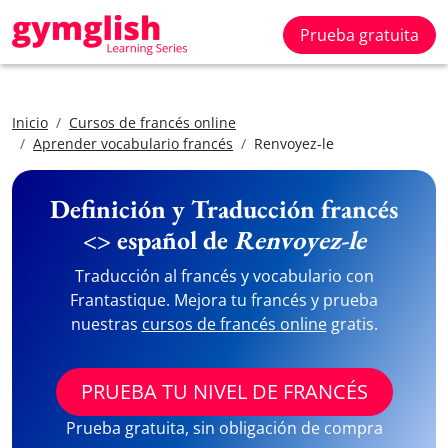
Prueba gratuita
Inicio
Cursos de francés online
Aprender vocabulario francés
Renvoyez-le
Definición y Traducción francés
<> español de
Renvoyez-le
Traducción al francés y vocabulario con
Frantastique. Mejora tu francés y prueba
nuestras
cursos de francés online
gratis.
PRUEBA TU NIVEL DE FRANCÉS
Prueba gratuita, sin obligación de compra