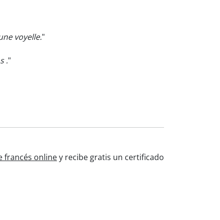
une voyelle.
"
s .
"
e francés online
y recibe gratis un certificado