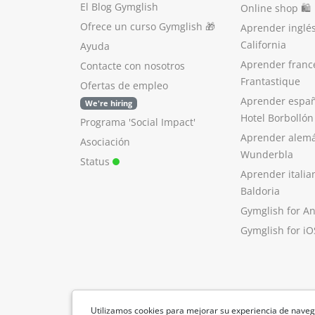
El Blog Gymglish
Online shop 🛍
Ofrece un curso Gymglish
🎁
Aprender inglé
California
Ayuda
Aprender franc
Contacte con nosotros
Frantastique
Ofertas de empleo
Aprender españ
We're hiring
Hotel Borbollón
Programa 'Social Impact'
Aprender alem
Asociación
Wunderbla
Status
Aprender italia
Baldoria
Gymglish for A
Gymglish for iO
Utilizamos cookies para mejorar su experiencia de naveg