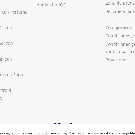
Zona de prens
Aimigo for iOS
Become a part
s con Perfume
----
Configuración
és con
Condiciones g
ol con
Condiciones g
venta a partic
án con
Privacidad
no con Saga
ndroid
S
ación, así como para fines de marketing. Para saber más, consulte nuestra
polít