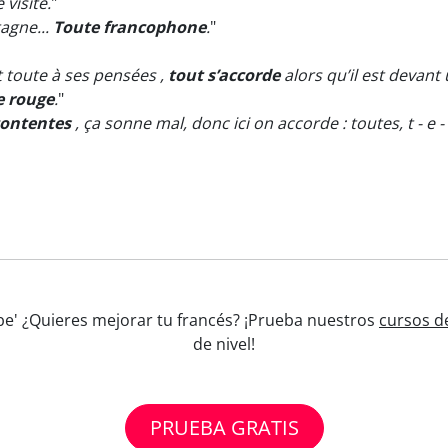
 visite.
"
tagne...
Toute francophone
.
"
st toute à ses pensées ,
tout s’accorde
alors qu’il est devant 
e rouge
.
"
contentes
, ça sonne mal, donc ici on accorde : toutes, t - e - 
rbe' ¿Quieres mejorar tu francés? ¡Prueba nuestros
cursos d
de nivel!
PRUEBA GRATIS