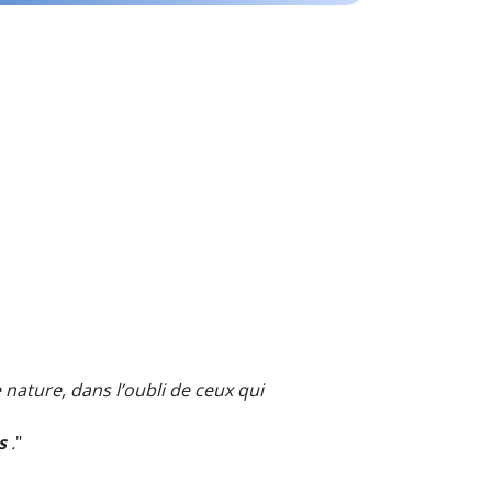
 nature, dans l’oubli de ceux qui
s
.
"