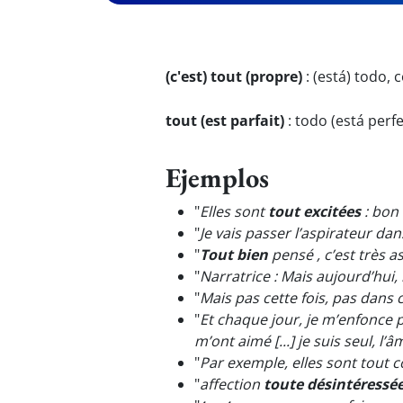
(c'est) tout (propre)
:
(está) todo,
tout (est parfait)
:
todo (está perfe
Ejemplos
"
Elles sont
tout excitées
: bon 
"
Je vais passer l’aspirateur d
"
Tout bien
pensé , c’est très a
"
Narratrice : Mais aujourd’hui, 
"
Mais pas cette fois, pas dans 
"
Et chaque jour, je m’enfonce p
m’ont aimé [...] je suis seul, l’
"
Par exemple, elles sont tout c
"
affection
toute désintéressé