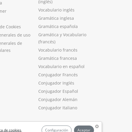
(inglés)
a
Vocabulario inglés
ner
Gramática inglesa
Gramática española
 de Cookies
Gramática y Vocabulario
enerales de uso
(francés)
enerales de
Vocabulario francés
ulares
Gramática francesa
Vocabulario en español
Conjugador Francés
Conjugador Inglés
Conjugador Español
Conjugador Alemán
Conjugador Italiano
ica de cookies
.
Configuración
Aceptar