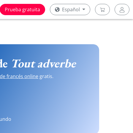
Prueba gratuita
Español
 de
Tout adverbe
de francés online
gratis.
mundo