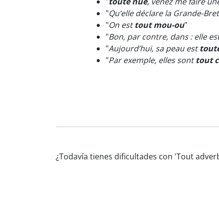
"
toute nue
, venez me faire une
"
Qu’elle déclare la Grande-Bre
"
On est
tout mou-ou
"
"
Bon, par contre, dans : elle e
"
Aujourd’hui, sa peau est
tout
"
Par exemple, elles sont
tout 
¿Todavía tienes dificultades con 'Tout adve