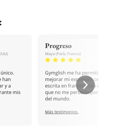
:
Progreso
EEUU)
Maya (París, Francia)
único.
Gymglish me ha permitido
e han
mejorar mi expresión oral y
r y a
escrita en francés. Una cita
rante mis
que no me perdería por nada
del mundo.
Más testimonios.