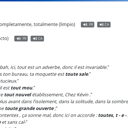
 completamente, totalmente (limpio)
FR
CA
cto)
FR
CA
bah, ici, tout est un adverbe, donc il est invariable.
"
ans ton bureau, ta moquette est
toute sale
.
"
stucieux.
"
il est
tout mou
.
"
ce
tout nouvel
établissement, Chez Kévin .
"
lus avant dans l’isolement, dans la solitude, dans la sombre
âme
toute grande ouverte
;
"
ontentes , ça sonne mal, donc ici on accorde :
toutes, t - e - 
e
et sans cal-
"