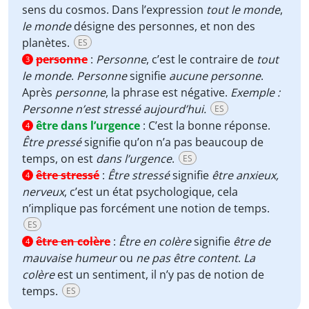
sens du cosmos. Dans l’expression
tout le monde
,
le monde
désigne des personnes, et non des
planètes.
ES
personne
:
Personne
, c’est le contraire de
tout
3
le monde
.
Personne
signifie
aucune personne
.
Après
personne
, la phrase est négative.
Exemple :
Personne n’est stressé aujourd’hui.
ES
être dans l’urgence
:
C’est la bonne réponse.
4
Être pressé
signifie qu’on n’a pas beaucoup de
temps, on est
dans l’urgence
.
ES
être stressé
:
Être stressé
signifie
être anxieux,
4
nerveux
, c’est un état psychologique, cela
n’implique pas forcément une notion de temps.
ES
être en colère
:
Être en colère
signifie
être de
4
mauvaise humeur
ou
ne pas être content
.
La
colère
est un sentiment, il n’y pas de notion de
temps.
ES