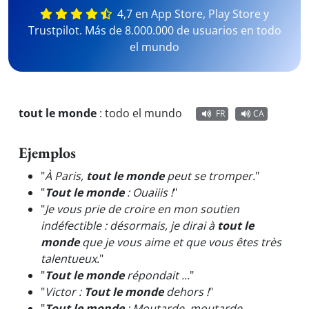
4,7 en App Store, Play Store y
Trustpilot. Más de 8.000.000 de usuarios en todo
el mundo
tout le monde
:
todo el mundo
FR
CA
Ejemplos
"
À Paris,
tout le monde
peut se tromper.
"
"
Tout le monde
: Ouaiiis !
"
"
Je vous prie de croire en mon soutien
indéfectible : désormais, je dirai à
tout le
monde
que je vous aime et que vous êtes très
talentueux.
"
"
Tout le monde
répondait ...
"
"
Victor :
Tout le monde
dehors !
"
"
Tout le monde
: Moutarde, moutarde,