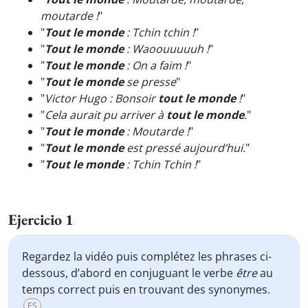
moutarde !
"
"
Tout le monde
: Tchin tchin !
"
"
Tout le monde
: Waoouuuuuh !
"
"
Tout le monde
: On a faim !
"
"
Tout le monde
se presse
"
"
Victor Hugo : Bonsoir
tout le monde
!
"
"
Cela aurait pu arriver à
tout le monde
.
"
"
Tout le monde
: Moutarde !
"
"
Tout le monde
est pressé aujourd’hui.
"
"
Tout le monde
: Tchin Tchin !
"
Ejercicio 1
Regardez la vidéo puis complétez les phrases ci-
dessous, d’abord en conjuguant le verbe
être
au
temps correct puis en trouvant des synonymes.
ES