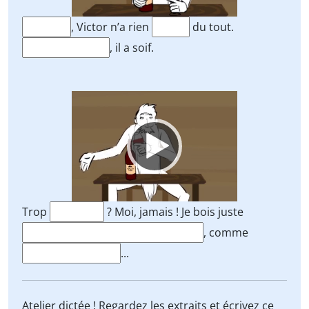
, Victor n’a rien
du tout.
, il a soif.
Video
Player
Trop
? Moi, jamais ! Je bois juste
, comme
...
Atelier dictée ! Regardez les extraits et écrivez ce