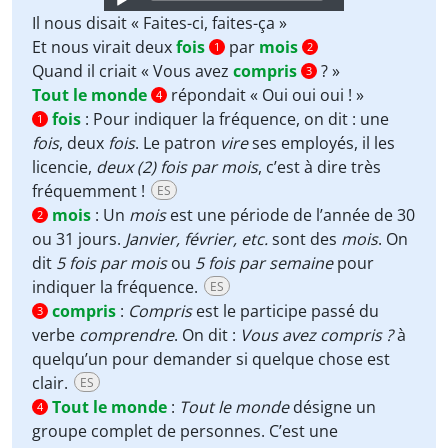
Player
Il nous disait « Faites-ci, faites-ça »
Et nous virait deux
fois
par
mois
1
2
Quand il criait « Vous avez
compris
? »
3
Tout le monde
répondait « Oui oui oui ! »
4
fois
:
Pour indiquer la fréquence, on dit : une
1
fois
, deux
fois
. Le patron
vire
ses employés, il les
licencie,
deux (2) fois par mois
, c’est à dire très
fréquemment !
ES
mois
:
Un
mois
est une période de l’année de 30
2
ou 31 jours.
Janvier, février, etc.
sont des
mois
. On
dit
5 fois par mois
ou
5 fois par semaine
pour
indiquer la fréquence.
ES
compris
:
Compris
est le participe passé du
3
verbe
comprendre
. On dit :
Vous avez compris ?
à
quelqu’un pour demander si quelque chose est
clair.
ES
Tout le monde
:
Tout le monde
désigne un
4
groupe complet de personnes. C’est une