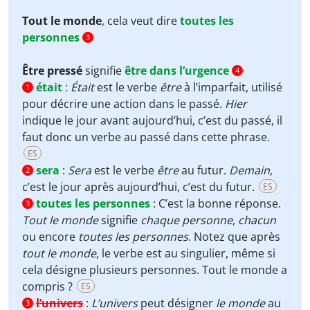
Tout le monde
, cela veut dire
toutes les
personnes
3
Être pressé
signifie
être dans l’urgence
4
était
:
Était
est le verbe
être
à l’imparfait, utilisé
1
pour décrire une action dans le passé.
Hier
indique le jour avant aujourd’hui, c’est du passé, il
faut donc un verbe au passé dans cette phrase.
ES
sera
:
Sera
est le verbe
être
au futur.
Demain
,
2
c’est le jour après aujourd’hui, c’est du futur.
ES
toutes les personnes
:
C’est la bonne réponse.
3
Tout le monde
signifie
chaque personne
,
chacun
ou encore
toutes les personnes
. Notez que après
tout le monde
, le verbe est au singulier, même si
cela désigne plusieurs personnes. Tout le monde a
compris ?
ES
l’univers
:
L’univers
peut désigner
le monde
au
3