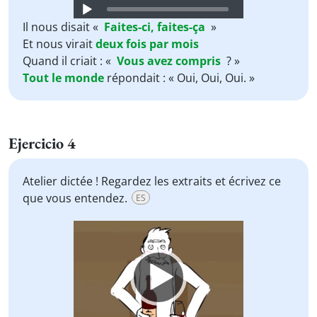
Audio
Player
Il nous disait «
Faites-ci,
faites-ça
»
Et nous virait
deux
fois
par
mois
Quand il criait : «
Vous
avez
compris
? »
Tout
le
monde
répondait : « Oui, Oui, Oui. »
Ejercicio 4
Atelier dictée ! Regardez les extraits et écrivez ce
que vous entendez.
ES
Video
Player