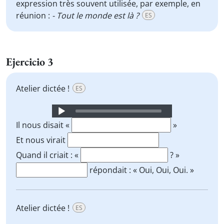
expression très souvent utilisée, par exemple, en
réunion :
- Tout le monde est là ?
ES
Ejercicio 3
Atelier dictée !
ES
Audio
Player
Il nous disait «
»
Et nous virait
Quand il criait : «
? »
répondait : « Oui, Oui, Oui. »
Atelier dictée !
ES