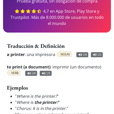
Prueba gratuita, sin obligación de compra
4,7 en App Store, Play Store y
Trustpilot. Más de 8.000.000 de usuarios en todo
el mundo
Traducción & Definición
a printer
:
una impresora
NOUN
UK
US
to print (a document)
:
imprimir (un documento)
VERB
UK
US
Ejemplos
"
Where is the printer?
"
"
Where is
the printer
?
"
"
Chorus: It is in the printer.
"