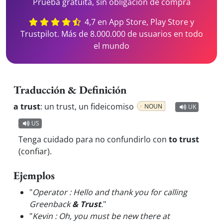
Prueba gratuita, sin obligación de compra
4,7 en App Store, Play Store y
Trustpilot. Más de 8.000.000 de usuarios en todo
el mundo
Traducción & Definición
a trust
:
un trust, un fideicomiso
NOUN
UK
US
Tenga cuidado para no confundirlo con
to trust
(confiar).
Ejemplos
"
Operator : Hello and thank you for calling
Greenback
& Trust
.
"
"
Kevin : Oh, you must be new there at