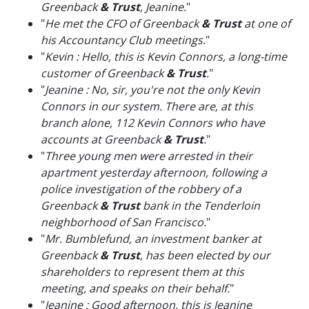
Greenback
& Trust
, Jeanine.
"
"
He met the CFO of Greenback
& Trust
at one of
his Accountancy Club meetings.
"
"
Kevin : Hello, this is Kevin Connors, a long-time
customer of Greenback
& Trust
.
"
"
Jeanine : No, sir, you're not the only Kevin
Connors in our system. There are, at this
branch alone, 112 Kevin Connors who have
accounts at Greenback
& Trust
.
"
"
Three young men were arrested in their
apartment yesterday afternoon, following a
police investigation of the robbery of a
Greenback
& Trust
bank in the Tenderloin
neighborhood of San Francisco.
"
"
Mr. Bumblefund, an investment banker at
Greenback
& Trust
, has been elected by our
shareholders to represent them at this
meeting, and speaks on their behalf.
"
"
Jeanine : Good afternoon, this is Jeanine