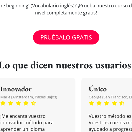
 the beginning' (Vocabulario inglés)? ¡Prueba nuestro curso 
nivel completamente gratis!
PRUÉBALO GRATIS
Lo que dicen nuestros usuarios
Innovador
Único
Marie (Amsterdam, Países Bajos)
George (San Francisco, 
¡Me encanta vuestro
Vuestro método es 
innovador método para
Vuestros cursos m
aprender un idioma
ayudado a progresa