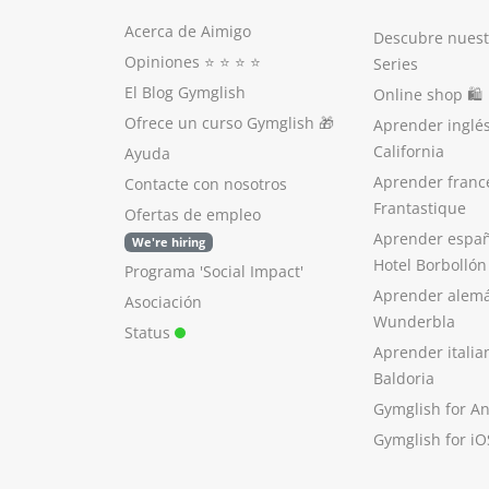
Acerca de Aimigo
Descubre nuest
Opiniones
⭐️ ⭐️ ⭐️ ⭐️
Series
El Blog Gymglish
Online shop 🛍
Ofrece un curso Gymglish
🎁
Aprender inglé
California
Ayuda
Aprender franc
Contacte con nosotros
Frantastique
Ofertas de empleo
Aprender españ
We're hiring
Hotel Borbollón
Programa 'Social Impact'
Aprender alem
Asociación
Wunderbla
Status
Aprender italia
Baldoria
Gymglish for A
Gymglish for iO