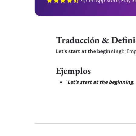
4,7 en App Store, Play S
Traducción & Defini
Let's start at the beginning!
:
¡Emp
Ejemplos
"
Let's start at the beginning
,