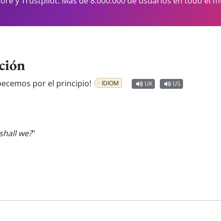
tore y Trustpilot. Más de 8.000.000 de usuarios en todo el 
ción
ecemos por el principio!
IDIOM
UK
US
 shall we?
"