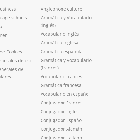
Business
Anglophone culture
guage schools
Gramática y Vocabulario
(inglés)
a
Vocabulario inglés
ner
Gramática inglesa
Gramática española
 de Cookies
Gramática y Vocabulario
enerales de uso
(francés)
enerales de
Vocabulario francés
ulares
Gramática francesa
Vocabulario en español
Conjugador Francés
Conjugador Inglés
Conjugador Español
Conjugador Alemán
Conjugador Italiano