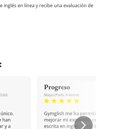
de inglés en línea y recibe una evaluación de
:
Progreso
EEUU)
Maya (París, Francia)
único.
Gymglish me ha permitido
e han
mejorar mi expresión oral y
r y a
escrita en inglés. Una cita que