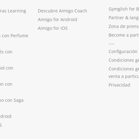
Gymglish for 
ras Learning
Descubre Aimigo Coach
Partner & lan
Aimigo for Android
Zona de prens
Aimigo for iOS
Become a part
s con Perfume
----
Configuración
és con
Condiciones g
ol con
Condiciones g
venta a partic
án con
Privacidad
no con Saga
ndroid
S