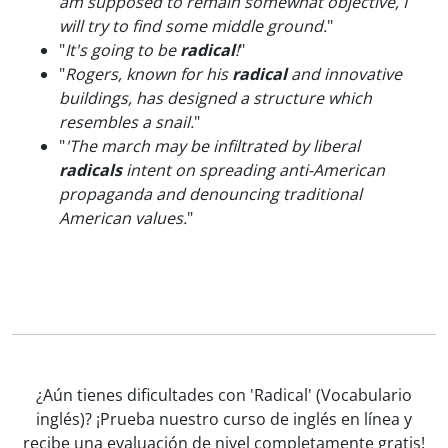
am supposed to remain somewhat objective, I
will try to find some middle ground.
"
"
It's going to be
radical
!
"
"
Rogers, known for his
radical
and innovative
buildings, has designed a structure which
resembles a snail.
"
"
'The march may be infiltrated by liberal
radicals
intent on spreading anti-American
propaganda and denouncing traditional
American values.
"
¿Aún tienes dificultades con 'Radical' (Vocabulario
inglés)? ¡Prueba nuestro curso de inglés en línea y
recibe una evaluación de nivel completamente gratis!