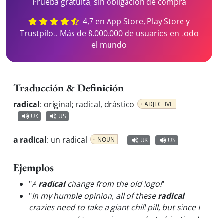
Prueba gratuita, sin obligación de compra
4,7 en App Store, Play Store y
Trustpilot. Más de 8.000.000 de usuarios en todo
el mundo
Traducción & Definición
radical
:
original; radical, drástico
ADJECTIVE
UK
US
a radical
:
un radical
NOUN
UK
US
Ejemplos
"
A
radical
change from the old logo!
"
"
In my humble opinion, all of these
radical
crazies need to take a giant chill pill, but since I