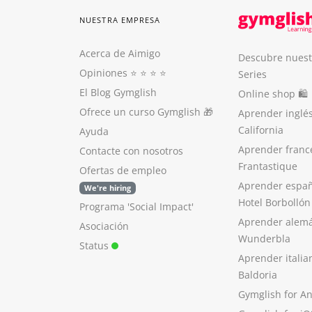
NUESTRA EMPRESA
Acerca de Aimigo
Descubre nuest
Opiniones
⭐️ ⭐️ ⭐️ ⭐️
Series
El Blog Gymglish
Online shop 🛍
Ofrece un curso Gymglish
🎁
Aprender inglé
California
Ayuda
Aprender franc
Contacte con nosotros
Frantastique
Ofertas de empleo
Aprender españ
We're hiring
Hotel Borbollón
Programa 'Social Impact'
Aprender alem
Asociación
Wunderbla
Status
Aprender italia
Baldoria
Gymglish for A