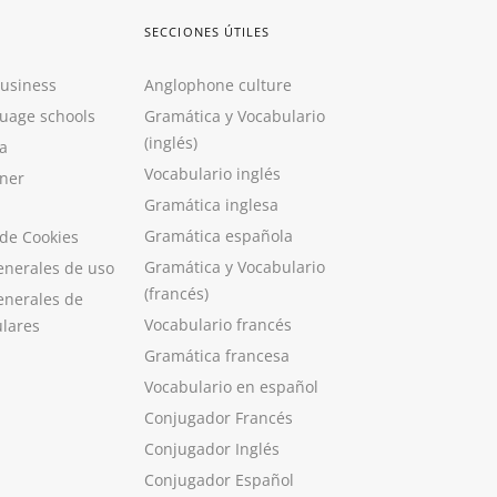
SECCIONES ÚTILES
Business
Anglophone culture
guage schools
Gramática y Vocabulario
(inglés)
a
Vocabulario inglés
ner
Gramática inglesa
Gramática española
 de Cookies
Gramática y Vocabulario
enerales de uso
(francés)
enerales de
Vocabulario francés
ulares
Gramática francesa
Vocabulario en español
Conjugador Francés
Conjugador Inglés
Conjugador Español