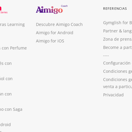
REFERENCIAS
Gymglish for 
ras Learning
Descubre Aimigo Coach
Partner & lan
Aimigo for Android
Zona de prens
Aimigo for iOS
Become a part
s con Perfume
----
Configuración
és con
Condiciones g
ol con
Condiciones g
venta a partic
án con
Privacidad
no con Saga
ndroid