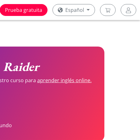
Prueba gratuita
Español
e
Raider
stro curso para
aprender inglés online.
mundo