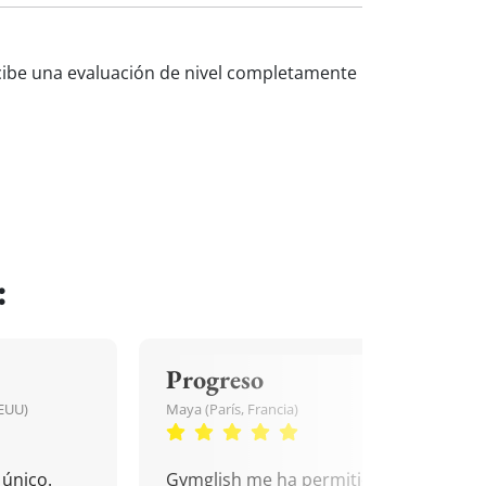
recibe una evaluación de nivel completamente
:
Progreso
EEUU)
Maya (París, Francia)
único.
Gymglish me ha permitido