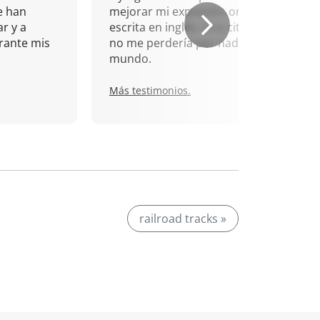
e han
mejorar mi expresión oral y
r y a
escrita en inglés. Una cita que
rante mis
no me perdería por nada del
mundo.
Más testimonios.
railroad tracks »