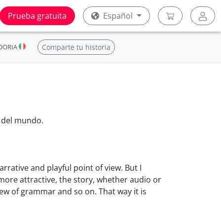
Prueba gratuita
Español
DORIA
Comparte tu historia
 del mundo.
rrative and playful point of view. But I
more attractive, the story, whether audio or
iew of grammar and so on. That way it is