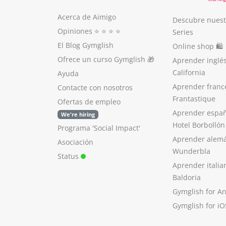
Acerca de Aimigo
Descubre nuest
Opiniones
⭐️ ⭐️ ⭐️ ⭐️
Series
El Blog Gymglish
Online shop 🛍
Ofrece un curso Gymglish
🎁
Aprender inglé
California
Ayuda
Aprender franc
Contacte con nosotros
Frantastique
Ofertas de empleo
Aprender españ
We're hiring
Hotel Borbollón
Programa 'Social Impact'
Aprender alem
Asociación
Wunderbla
Status
Aprender italia
Baldoria
Gymglish for A
Gymglish for iO