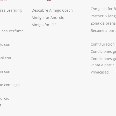
Gymglish for 
ras Learning
Descubre Aimigo Coach
Partner & lan
Aimigo for Android
Zona de prens
Aimigo for iOS
Become a part
s con Perfume
----
Configuración
és con
Condiciones g
ol con
Condiciones g
venta a partic
án con
Privacidad
no con Saga
ndroid
S