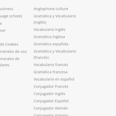
Business
Anglophone culture
guage schools
Gramática y Vocabulario
(inglés)
a
Vocabulario inglés
ner
Gramática inglesa
Gramática española
 de Cookies
Gramática y Vocabulario
enerales de uso
(francés)
enerales de
Vocabulario francés
ulares
Gramática francesa
Vocabulario en español
Conjugador Francés
Conjugador Inglés
Conjugador Español
Conjugador Alemán
Conjugador Italiano