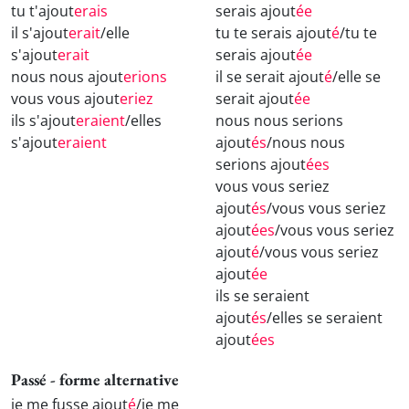
tu t'ajout
erais
serais ajout
ée
il s'ajout
erait
/elle
tu te serais ajout
é
/tu te
s'ajout
erait
serais ajout
ée
nous nous ajout
erions
il se serait ajout
é
/elle se
vous vous ajout
eriez
serait ajout
ée
ils s'ajout
eraient
/elles
nous nous serions
s'ajout
eraient
ajout
és
/nous nous
serions ajout
ées
vous vous seriez
ajout
és
/vous vous seriez
ajout
ées
/vous vous seriez
ajout
é
/vous vous seriez
ajout
ée
ils se seraient
ajout
és
/elles se seraient
ajout
ées
Passé - forme alternative
je me fusse ajout
é
/je me