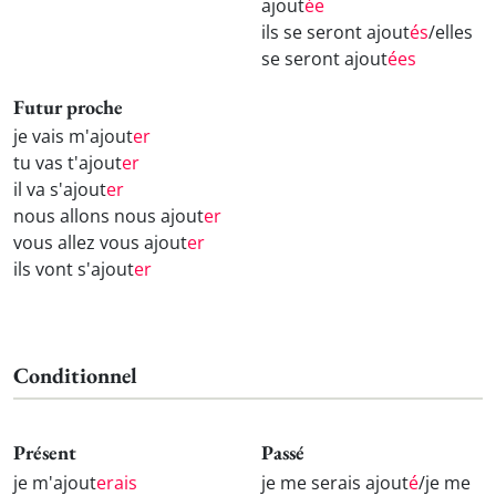
ajout
ée
ils se seront ajout
és
/elles
se seront ajout
ées
Futur proche
je vais m'ajout
er
tu vas t'ajout
er
il va s'ajout
er
nous allons nous ajout
er
vous allez vous ajout
er
ils vont s'ajout
er
Conditionnel
Présent
Passé
je m'ajout
erais
je me serais ajout
é
/je me