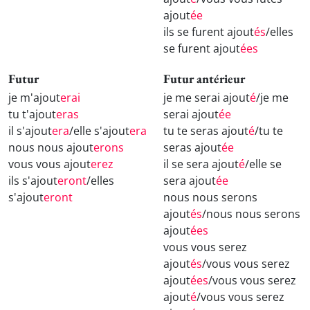
ajout
ée
ils se furent ajout
és
/elles
se furent ajout
ées
Futur
Futur antérieur
je m'ajout
erai
je me serai ajout
é
/je me
tu t'ajout
eras
serai ajout
ée
il s'ajout
era
/elle s'ajout
era
tu te seras ajout
é
/tu te
nous nous ajout
erons
seras ajout
ée
vous vous ajout
erez
il se sera ajout
é
/elle se
ils s'ajout
eront
/elles
sera ajout
ée
s'ajout
eront
nous nous serons
ajout
és
/nous nous serons
ajout
ées
vous vous serez
ajout
és
/vous vous serez
ajout
ées
/vous vous serez
ajout
é
/vous vous serez