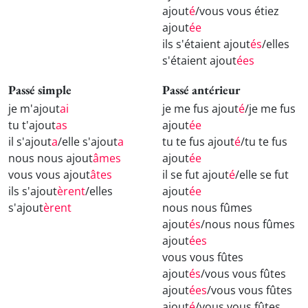
ajout
é
/vous vous étiez
ajout
ée
ils s'étaient ajout
és
/elles
s'étaient ajout
ées
Passé simple
Passé antérieur
je m'ajout
ai
je me fus ajout
é
/je me fus
tu t'ajout
as
ajout
ée
il s'ajout
a
/elle s'ajout
a
tu te fus ajout
é
/tu te fus
nous nous ajout
âmes
ajout
ée
vous vous ajout
âtes
il se fut ajout
é
/elle se fut
ils s'ajout
èrent
/elles
ajout
ée
s'ajout
èrent
nous nous fûmes
ajout
és
/nous nous fûmes
ajout
ées
vous vous fûtes
ajout
és
/vous vous fûtes
ajout
ées
/vous vous fûtes
ajout
é
/vous vous fûtes