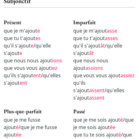
Subjonctif
Présent
Imparfait
que je m'ajout
e
que je m'ajout
asse
que tu t'ajout
es
que tu t'ajout
asses
qu'il s'ajout
e
/qu'elle
qu'il s'ajout
ât
/qu'elle
s'ajout
e
s'ajout
ât
que nous nous ajout
ions
que nous nous
que vous vous ajout
iez
ajout
assions
qu'ils s'ajout
ent
/qu'elles
que vous vous ajout
assiez
s'ajout
ent
qu'ils
s'ajout
assent
/qu'elles
s'ajout
assent
Plus-que-parfait
Passé
que je me fusse
que je me sois ajout
é
/que
ajout
é
/que je me fusse
je me sois ajout
ée
ajout
ée
que tu te sois ajout
é
/que