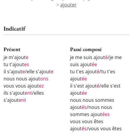
>
ajouter
Indicatif
Présent
Passé composé
je m'ajout
e
je me suis ajout
é
/je me
tu t'ajout
es
suis ajout
ée
il s'ajout
e
/elle s'ajout
e
tu t'es ajout
é
/tu t'es
nous nous ajout
ons
ajout
ée
vous vous ajout
ez
il s'est ajout
é
/elle s'est
ils s'ajout
ent
/elles
ajout
ée
s'ajout
ent
nous nous sommes
ajout
és
/nous nous
sommes ajout
ées
vous vous êtes
ajout
és
/vous vous êtes