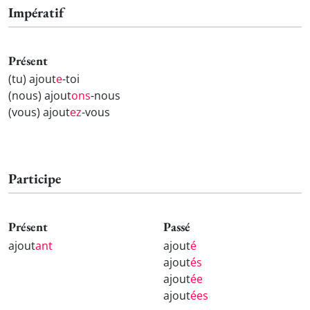
Impératif
Présent
(tu) ajout
e
-toi
(nous) ajout
ons
-nous
(vous) ajout
ez
-vous
Participe
Présent
Passé
ajout
ant
ajout
é
ajout
és
ajout
ée
ajout
ées