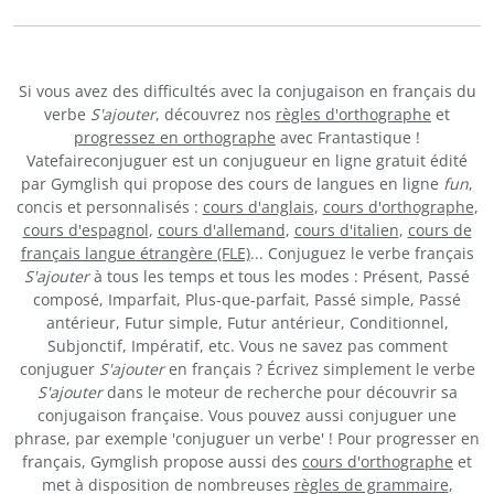
Si vous avez des difficultés avec la conjugaison en français du
verbe
S'ajouter
, découvrez nos
règles d'orthographe
et
progressez en orthographe
avec Frantastique !
Vatefaireconjuguer est un conjugueur en ligne gratuit édité
par Gymglish qui propose des cours de langues en ligne
fun
,
concis et personnalisés :
cours d'anglais
,
cours d'orthographe
,
cours d'espagnol
,
cours d'allemand
,
cours d'italien
,
cours de
français langue étrangère (FLE)
... Conjuguez le verbe français
S'ajouter
à tous les temps et tous les modes : Présent, Passé
composé, Imparfait, Plus-que-parfait, Passé simple, Passé
antérieur, Futur simple, Futur antérieur, Conditionnel,
Subjonctif, Impératif, etc. Vous ne savez pas comment
conjuguer
S'ajouter
en français ? Écrivez simplement le verbe
S'ajouter
dans le moteur de recherche pour découvrir sa
conjugaison française. Vous pouvez aussi conjuguer une
phrase, par exemple 'conjuguer un verbe' ! Pour progresser en
français, Gymglish propose aussi des
cours d'orthographe
et
met à disposition de nombreuses
règles de grammaire
,