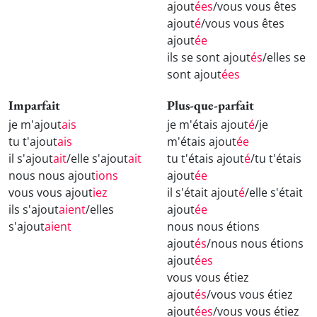
ajout
ées
/vous vous êtes
ajout
é
/vous vous êtes
ajout
ée
ils se sont ajout
és
/elles se
sont ajout
ées
Imparfait
Plus-que-parfait
je m'ajout
ais
je m'étais ajout
é
/je
tu t'ajout
ais
m'étais ajout
ée
il s'ajout
ait
/elle s'ajout
ait
tu t'étais ajout
é
/tu t'étais
nous nous ajout
ions
ajout
ée
vous vous ajout
iez
il s'était ajout
é
/elle s'était
ils s'ajout
aient
/elles
ajout
ée
s'ajout
aient
nous nous étions
ajout
és
/nous nous étions
ajout
ées
vous vous étiez
ajout
és
/vous vous étiez
ajout
ées
/vous vous étiez