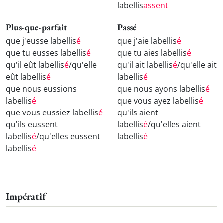
labellis
assent
Plus-que-parfait
Passé
que j'eusse labellis
é
que j'aie labellis
é
que tu eusses labellis
é
que tu aies labellis
é
qu'il eût labellis
é
/qu'elle
qu'il ait labellis
é
/qu'elle ait
eût labellis
é
labellis
é
que nous eussions
que nous ayons labellis
é
labellis
é
que vous ayez labellis
é
que vous eussiez labellis
é
qu'ils aient
qu'ils eussent
labellis
é
/qu'elles aient
labellis
é
/qu'elles eussent
labellis
é
labellis
é
Impératif