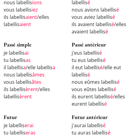
nous labellis
ions
labellis
é
vous labellis
iez
nous avions labellis
é
ils labellis
aient
/elles
vous aviez labellis
é
labellis
aient
ils avaient labellis
é
/elles
avaient labellis
é
Passé simple
Passé antérieur
je labellis
ai
j'eus labellis
é
tu labellis
as
tu eus labellis
é
il labellis
a
/elle labellis
a
il eut labellis
é
/elle eut
nous labellis
âmes
labellis
é
vous labellis
âtes
nous eûmes labellis
é
ils labellis
èrent
/elles
vous eûtes labellis
é
labellis
èrent
ils eurent labellis
é
/elles
eurent labellis
é
Futur
Futur antérieur
je labellis
erai
j'aurai labellis
é
tu labellis
eras
tu auras labellis
é