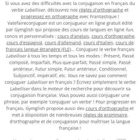
Si vous avez des difficultés avec la conjugaison en français du
verbe
Labelliser
, découvrez nos
règles d'orthographe
et
progressez en orthographe
avec Frantastique !
Vatefaireconjuguer est un conjugueur en ligne gratuit édité
par Gymglish qui propose des cours de langues en ligne
fun
,
concis et personnalisés :
cours d'anglais
,
cours d'orthographe
,
cours d'espagnol
,
cours d'allemand
,
cours d'italien
,
cours de
français langue étrangère (FLE)
... Conjuguez le verbe français
Labelliser
à tous les temps et tous les modes : Présent, Passé
composé, Imparfait, Plus-que-parfait, Passé simple, Passé
antérieur, Futur simple, Futur antérieur, Conditionnel,
Subjonctif, Impératif, etc. Vous ne savez pas comment
conjuguer
Labelliser
en français ? Écrivez simplement le verbe
Labelliser
dans le moteur de recherche pour découvrir sa
conjugaison française. Vous pouvez aussi conjuguer une
phrase, par exemple 'conjuguer un verbe' ! Pour progresser en
français, Gymglish propose aussi des
cours d'orthographe
et
met à disposition de nombreuses
règles de grammaire
,
d'orthographe et de conjugaison pour maîtriser la langue
française !