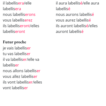
il labellis
era
/elle
il aura labellis
é
/elle aura
labellis
era
labellis
é
nous labellis
erons
nous aurons labellis
é
vous labellis
erez
vous aurez labellis
é
ils labellis
eront
/elles
ils auront labellis
é
/elles
labellis
eront
auront labellis
é
Futur proche
je vais labellis
er
tu vas labellis
er
il va labellis
er
/elle va
labellis
er
nous allons labellis
er
vous allez labellis
er
ils vont labellis
er
/elles
vont labellis
er