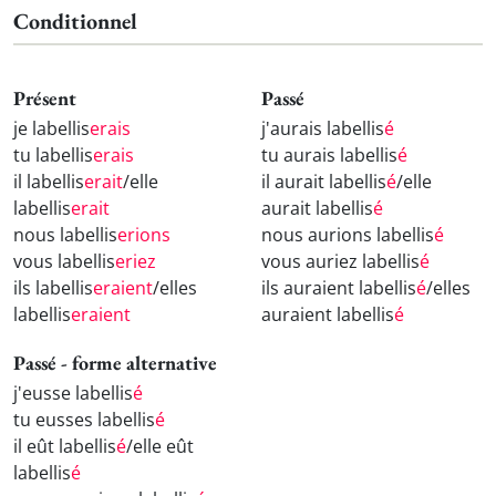
Conditionnel
Présent
Passé
je labellis
erais
j'aurais labellis
é
tu labellis
erais
tu aurais labellis
é
il labellis
erait
/elle
il aurait labellis
é
/elle
labellis
erait
aurait labellis
é
nous labellis
erions
nous aurions labellis
é
vous labellis
eriez
vous auriez labellis
é
ils labellis
eraient
/elles
ils auraient labellis
é
/elles
labellis
eraient
auraient labellis
é
Passé - forme alternative
j'eusse labellis
é
tu eusses labellis
é
il eût labellis
é
/elle eût
labellis
é