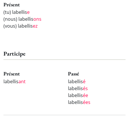
Présent
(tu) labellis
e
(nous) labellis
ons
(vous) labellis
ez
Participe
Présent
Passé
labellis
ant
labellis
é
labellis
és
labellis
ée
labellis
ées