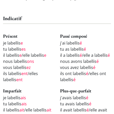
Indicatif
Présent
Passé composé
je labellis
e
j'ai labellis
é
tu labellis
es
tu as labellis
é
il labellis
e
/elle labellis
e
il a labellis
é
/elle a labellis
é
nous labellis
ons
nous avons labellis
é
vous labellis
ez
vous avez labellis
é
ils labellis
ent
/elles
ils ont labellis
é
/elles ont
labellis
ent
labellis
é
Imparfait
Plus-que-parfait
je labellis
ais
j'avais labellis
é
tu labellis
ais
tu avais labellis
é
il labellis
ait
/elle labellis
ait
il avait labellis
é
/elle avait