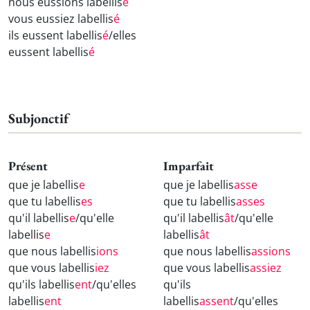
nous eussions labellis
é
vous eussiez labellis
é
ils eussent labellis
é
/elles
eussent labellis
é
Subjonctif
Présent
Imparfait
que je labellis
e
que je labellis
asse
que tu labellis
es
que tu labellis
asses
qu'il labellis
e
/qu'elle
qu'il labellis
ât
/qu'elle
labellis
e
labellis
ât
que nous labellis
ions
que nous labellis
assions
que vous labellis
iez
que vous labellis
assiez
qu'ils labellis
ent
/qu'elles
qu'ils
labellis
ent
labellis
assent
/qu'elles