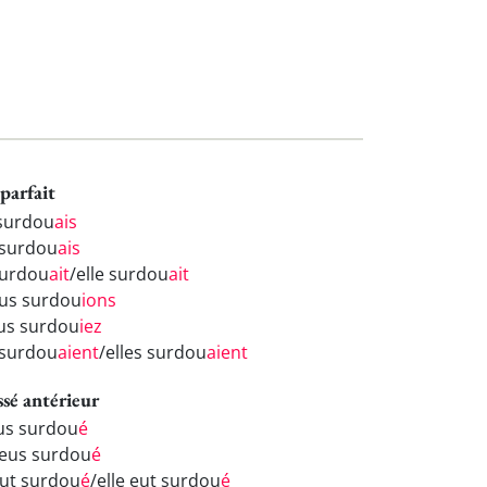
parfait
 surdou
ais
 surdou
ais
 surdou
ait
/elle surdou
ait
us surdou
ions
us surdou
iez
s surdou
aient
/elles surdou
aient
ssé antérieur
eus surdou
é
 eus surdou
é
 eut surdou
é
/elle eut surdou
é