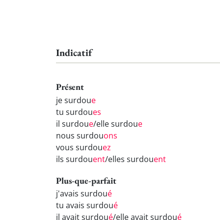
Indicatif
Présent
je surdou
e
tu surdou
es
il surdou
e
/elle surdou
e
nous surdou
ons
vous surdou
ez
ils surdou
ent
/elles surdou
ent
Plus-que-parfait
j'avais surdou
é
tu avais surdou
é
il avait surdou
é
/elle avait surdou
é