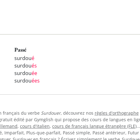
Passé
surdou
é
surdou
és
surdou
ée
surdou
ées
en français du verbe
Surdouer
, découvrez nos
règles d'orthographe
gratuit édité par Gymglish qui propose des cours de langues en li
allemand
,
cours d'italien
,
cours de français langue étrangère (FLE)
.
 Imparfait, Plus-que-parfait, Passé simple, Passé antérieur, Futur 
juguer
Surdouer
en français ? Écrivez simplement le verbe
Surdoue