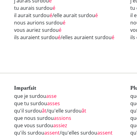
j'aurais surdou
é
j'
tu aurais surdou
é
tu
il aurait surdou
é
/elle aurait surdou
é
il
nous aurions surdou
é
no
vous auriez surdou
é
vo
ils auraient surdou
é
/elles auraient surdou
é
il
Imparfait
Pl
que je surdou
asse
qu
que tu surdou
asses
qu
qu'il surdou
ât
/qu'elle surdou
ât
qu
que nous surdou
assions
qu
que vous surdou
assiez
qu
qu'ils surdou
assent
/qu'elles surdou
assent
qu