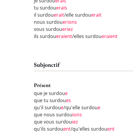
je surdou
erais
tu surdou
erais
il surdou
erait
/elle surdou
erait
nous surdou
erions
vous surdou
eriez
ils surdou
eraient
/elles surdou
eraient
Subjonctif
Présent
que je surdou
e
que tu surdou
es
qu'il surdou
e
/qu'elle surdou
e
que nous surdou
ions
que vous surdou
iez
qu'ils surdou
ent
/qu'elles surdou
ent