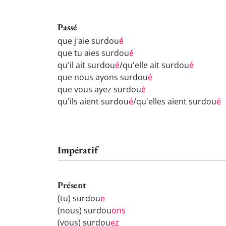
Passé
que j'aie surdou
é
que tu aies surdou
é
qu'il ait surdou
é
/qu'elle ait surdou
é
que nous ayons surdou
é
que vous ayez surdou
é
qu'ils aient surdou
é
/qu'elles aient surdou
é
Impératif
Présent
(tu) surdou
e
(nous) surdou
ons
(vous) surdou
ez