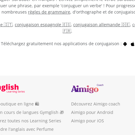
guer une phrase, par exemple 'conjuguer un verbe' ! Pour progress
de nombreuses
règles de grammaire
, d'orthographe et de conjugaiso
ne 🇮🇹
,
conjugaison espagnole 🇪🇸
,
conjugaison allemande 🇩🇪
,
c
🇫🇷
.
Téléchargez gratuitement nos applications de conjugaison :
outique en ligne 🛍
Découvrez Aimigo coach
un cours de langues Gymglish 🎁
Aimigo pour Android
ez toutes nos Learning Series
Aimigo pour iOS
dre l'anglais avec Perfume