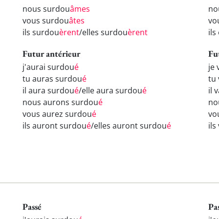
nous surdou
âmes
no
vous surdou
âtes
vo
ils surdou
èrent
/elles surdou
èrent
il
Futur antérieur
Fu
j'aurai surdou
é
je
tu auras surdou
é
tu
il aura surdou
é
/elle aura surdou
é
il 
nous aurons surdou
é
no
vous aurez surdou
é
vo
ils auront surdou
é
/elles auront surdou
é
il
Passé
Pa