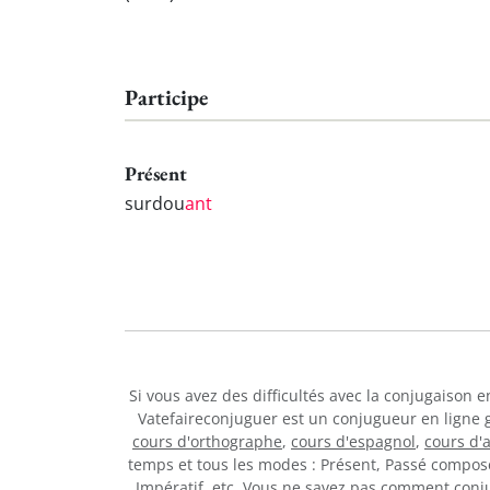
Participe
Présent
surdou
ant
Si vous avez des difficultés avec la conjugaison 
Vatefaireconjuguer est un conjugueur en ligne 
cours d'orthographe
,
cours d'espagnol
,
cours d'
temps et tous les modes : Présent, Passé composé,
Impératif, etc. Vous ne savez pas comment con