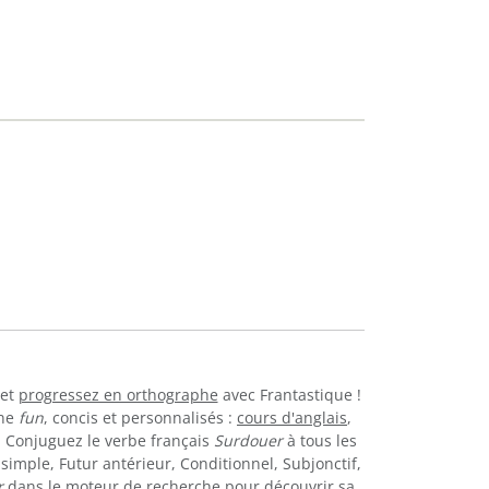
et
progressez en orthographe
avec Frantastique !
gne
fun
, concis et personnalisés :
cours d'anglais
,
.. Conjuguez le verbe français
Surdouer
à tous les
simple, Futur antérieur, Conditionnel, Subjonctif,
r
dans le moteur de recherche pour découvrir sa