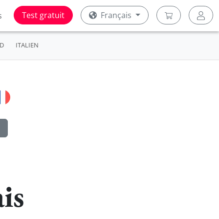
Test gratuit
Français
s
D
ITALIEN
is