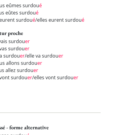
us eûmes surdou
é
us eûtes surdou
é
s eurent surdou
é
/elles eurent surdou
é
tur proche
 vais surdou
er
 vas surdou
er
va surdou
er
/elle va surdou
er
us allons surdou
er
us allez surdou
er
s vont surdou
er
/elles vont surdou
er
ssé - forme alternative