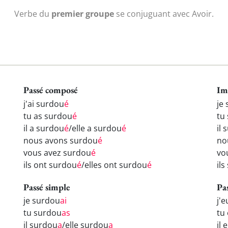
Verbe du
premier groupe
se conjuguant avec Avoir.
Passé composé
Im
j'ai surdou
é
je
tu as surdou
é
tu
il a surdou
é
/elle a surdou
é
il
nous avons surdou
é
no
vous avez surdou
é
vo
ils ont surdou
é
/elles ont surdou
é
il
Passé simple
Pa
je surdou
ai
j'
tu surdou
as
tu
il surdou
a
/elle surdou
a
il