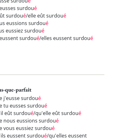
eusse surdou
é
 eusses surdou
é
 eût surdou
é
/elle eût surdou
é
us eussions surdou
é
us eussiez surdou
é
s eussent surdou
é
/elles eussent surdou
é
us-que-parfait
e j'eusse surdou
é
e tu eusses surdou
é
'il eût surdou
é
/qu'elle eût surdou
é
e nous eussions surdou
é
e vous eussiez surdou
é
'ils eussent surdou
é
/qu'elles eussent