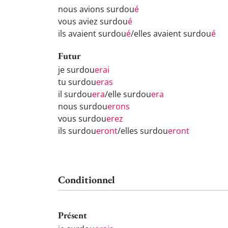
nous avions surdou
é
vous aviez surdou
é
ils avaient surdou
é
/elles avaient surdou
é
Futur
je surdou
erai
tu surdou
eras
il surdou
era
/elle surdou
era
nous surdou
erons
vous surdou
erez
ils surdou
eront
/elles surdou
eront
Conditionnel
Présent