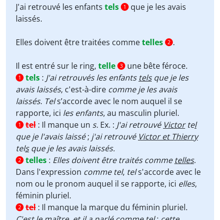
J'ai retrouvé les enfants
tels
que je les avais
1
laissés.
Elles doivent être traitées comme
telles
.
2
Il est entré sur le ring,
telle
une bête féroce.
3
tels
:
J'ai retrouvés les enfants
tels
que je les
1
avais laissés
, c'est-à-dire
comme je les avais
laissés
.
Tel
s’accorde avec le nom auquel il se
rapporte, ici
les enfants
, au masculin pluriel.
tel
:
Il manque un
s
.
Ex. :
J'ai retrouvé
Victor
te
l
1
que je l'avais laissé
;
j'ai retrouvé
Victor et Thierry
tel
s
que je les avais laissés.
telles
:
Elles doivent être traités comme
telles
.
2
Dans l'expression
comme tel
,
tel
s'accorde avec le
nom ou le pronom auquel il se rapporte, ici
elles
,
féminin pluriel.
tel
:
Il manque la marque du féminin pluriel.
2
C'est le
maître
, et il a parlé comme
tel
;
cette