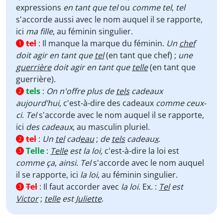
expressions
en tant que tel
ou
comme tel
,
tel
s'accorde aussi avec le nom auquel il se rapporte,
ici
ma fille
, au féminin singulier.
tel
:
Il manque la marque du féminin.
Un
chef
1
doit agir en tant que
tel
(en tant que chef) ;
une
guerrière
doit agir en tant que
telle
(en tant que
guerrière).
tels
:
On n'offre plus de
tels
cadeaux
2
aujourd’hui
, c'est-à-dire des cadeaux
comme ceux-
ci
.
Tel
s'accorde avec le nom auquel il se rapporte,
ici
des cadeaux
, au masculin pluriel.
tel
:
Un
tel
cad
eau
;
de
tels
cadeau
x
.
2
Telle
:
Telle
est la loi
,
c'est-à-dire la loi est
3
comme ça
,
ainsi. Tel
s'accorde avec le nom auquel
il se rapporte, ici
la loi
, au féminin singulier.
Tel
:
Il faut accorder avec
la loi
. Ex. :
Tel
est
3
Victor
;
telle
est
Juliette
.