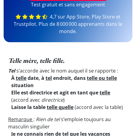
Test gratuit et sans engagement
4,7 sur App Store, Play Store et
Trustpilot. Plus de 8 000 000 apprenants dans le
monde.
Telle mère, telle fille.
Tel
s’accorde avec le nom auquel il se rapporte :
À
telle
date, à
tel
endroit, dans
telle ou telle
situation
Elle est directrice et agit en tant que
telle
(accord avec
directrice
)
Laisse la table
telle quelle
(accord avec la table)
Remarque
:
Rien de tel
s’emploie toujours au
masculin singulier
Je ne connais
rien
de tel
que les vacances