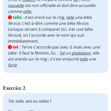
nouvelle
est non officielle et doit être accueillie
comme
telle
.
telle
:
Il est entré sur le ring,
telle
une bête
3
féroce
, c'est-à-dire
comme une bête
féroce
.
Lorsque
tel
sert à comparer (ici,
il
et
une bête
féroce
), on l'accorde avec le nom qui suit
immédiatement.
tel
:
Tel
ne s'accorde pas avec
il
, mais avec
une
3
bête
: il faut le féminin. Ex. :
Tel
un
gladiateur
, elle
est entrée sur le ring
;
il s'est emporté
telle
une
furie
.
Exercice 2
Tel, telle, tels
ou
telles
?