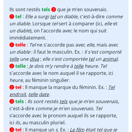
Ils sont restés
tels
que je m’en souvenais.
3
tel
:
Elle a surgi
tel
un diable,
c'est-à-dire
comme
1
un
diable
. Lorsque
tel
sert à comparer (ici,
elle
et
un diable
), on l'accorde avec le nom qui suit
immédiatement.
telle
:
Tel
ne s'accorde pas avec
elle
, mais avec
1
un diable
: il faut le masculin. Ex. :
Il s'est comporté
telle
une
diva
;
elle s'est comportée
tel
un
animal
.
telle
:
Je dois m’y rendre à
telle
heure
.
Tel
2
s'accorde avec le nom auquel il se rapporte, ici
heure
, au féminin singulier.
tel
:
Il manque la marque du féminin. Ex. :
Tel
2
endroit
,
telle
date
.
tels
:
Ils sont restés
tels
que je m’en souvenais
,
3
c'est-à-dire
comme je m'en souvenais
.
Tel
s’accorde avec le pronom auquel ils se rapporte,
ici
ils
, au masculin pluriel.
tel
:
Il manque un
s
.
Ex. :
Le film
était te
l
que je
3