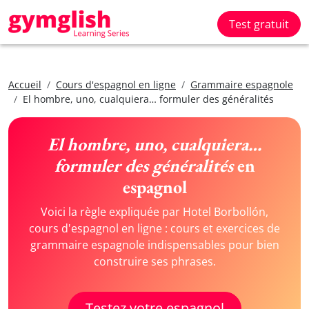
Test gratuit
Accueil
Cours d'espagnol en ligne
Grammaire espagnole
El hombre, uno, cualquiera… formuler des généralités
El hombre, uno, cualquiera…
formuler des généralités
en
espagnol
Voici la règle expliquée par Hotel Borbollón,
cours d'espagnol en ligne : cours et exercices de
grammaire espagnole indispensables pour bien
construire ses phrases.
Testez votre espagnol