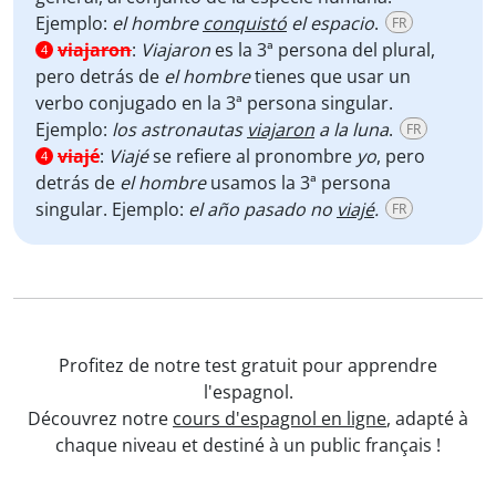
Ejemplo:
el hombre
conquistó
el espacio
.
FR
viajaron
:
Viajaron
es la 3ª persona del plural,
4
pero detrás de
el hombre
tienes que usar un
verbo conjugado en la 3ª persona singular.
Ejemplo:
los astronautas
viajaron
a la luna
.
FR
viajé
:
Viajé
se refiere al pronombre
yo
, pero
4
detrás de
el hombre
usamos la 3ª persona
singular. Ejemplo:
el año pasado no
viajé
.
FR
Profitez de notre test gratuit pour apprendre
l'espagnol.
Découvrez notre
cours d'espagnol en ligne
, adapté à
chaque niveau et destiné à un public français !