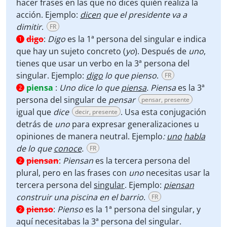
hacer frases en las que no dices quién realiza la
acción. Ejemplo:
dicen
que el presidente va a
dimitir
.
FR
digo
:
Digo
es la 1ª persona del singular e indica
1
que hay un sujeto concreto (
yo
). Después de
uno
,
tienes que usar un verbo en la 3ª persona del
singular. Ejemplo:
digo
lo que pienso
.
FR
piensa
:
Uno dice lo que
piensa
. Piensa
es la 3ª
2
persona del singular de
pensar
pensar, presente
igual que
dice
. Usa esta conjugación
decir, presente
detrás de
uno
para expresar generalizaciones u
opiniones de manera neutral. Ejemplo
:
uno
habla
de lo que
conoce
.
FR
piensan
:
Piensan
es la tercera persona del
2
plural, pero en las frases con
uno
necesitas usar la
tercera persona del
singular
. Ejemplo:
piensan
construir una piscina en el barrio
.
FR
pienso
:
Pienso
es la 1ª persona del singular, y
2
aquí necesitabas la 3ª persona del singular.