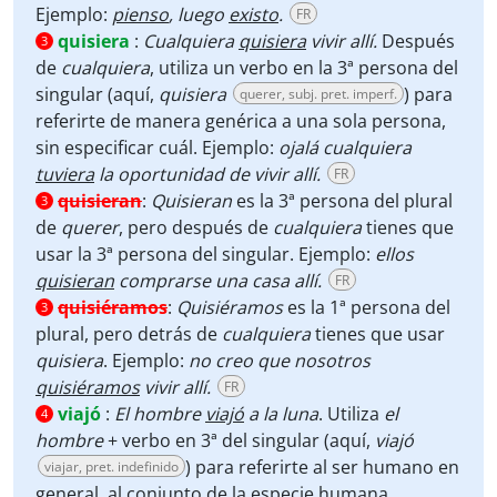
Ejemplo:
pienso
, luego
existo
.
FR
quisiera
:
Cualquiera
quisiera
vivir allí.
Después
3
de
cualquiera
, utiliza un verbo en la 3ª persona del
singular (aquí,
quisiera
) para
querer, subj. pret. imperf.
referirte de manera genérica a una sola persona,
sin especificar cuál. Ejemplo:
ojalá cualquiera
tuviera
la oportunidad de vivir allí.
FR
quisieran
:
Quisieran
es la 3ª persona del plural
3
de
querer
, pero después de
cualquiera
tienes que
usar la 3ª persona del singular. Ejemplo:
ellos
quisieran
comprarse una casa allí.
FR
quisiéramos
:
Quisiéramos
es la 1ª persona del
3
plural, pero detrás de
cualquiera
tienes que usar
quisiera
. Ejemplo:
no creo que nosotros
quisiéramos
vivir allí.
FR
viajó
:
El hombre
viajó
a la luna
. Utiliza
el
4
hombre
+ verbo en 3ª del singular (aquí,
viajó
) para referirte al ser humano en
viajar, pret. indefinido
general, al conjunto de la especie humana.