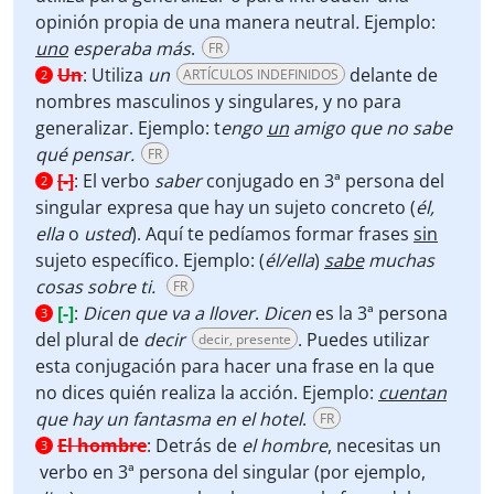
opinión propia de una manera neutral
.
Ejemplo:
uno
esperaba más
.
FR
Un
:
Utiliza
un
delante de
ARTÍCULOS INDEFINIDOS
2
nombres masculinos y singulares, y no para
generalizar. Ejemplo: t
engo
un
amigo que no sabe
qué pensar.
FR
[-]
:
El verbo
saber
conjugado en 3ª persona del
2
singular expresa que hay un sujeto concreto (
él,
ella
o
usted
). Aquí te pedíamos formar frases
sin
sujeto específico. Ejemplo: (
él/ella
)
sabe
muchas
cosas sobre ti.
FR
[-]
:
Dicen que va a llover
.
Dicen
es la 3ª persona
3
del plural de
decir
. Puedes utilizar
decir, presente
esta conjugación para hacer una frase en la que
no dices quién realiza la acción. Ejemplo:
cuentan
que hay un fantasma en el hotel
.
FR
El hombre
:
Detrás de
el hombre
, necesitas un
3
verbo en 3ª persona del singular (por ejemplo,