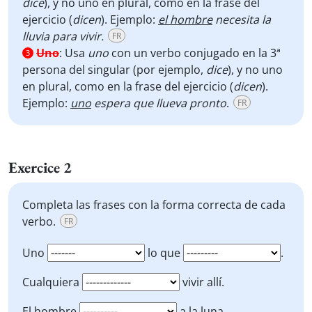
dice
), y no uno en plural, como en la frase del
ejercicio (
dicen
). Ejemplo:
el hombre
necesita la
lluvia para vivir.
FR
Uno
:
Usa
uno
con un verbo conjugado en la 3ª
3
persona del singular (por ejemplo,
dice
), y no uno
en plural, como en la frase del ejercicio (
dicen
).
Ejemplo:
uno
espera que llueva pronto
.
FR
Exercice 2
Completa las frases con la forma correcta de cada
verbo.
FR
Uno
lo que
.
Cualquiera
vivir allí.
El hombre
a la luna.