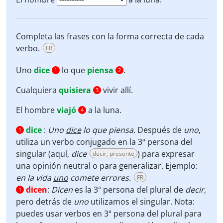
Completa las frases con la forma correcta de cada
verbo.
FR
Uno
dice
lo que
piensa
.
1
2
Cualquiera
quisiera
vivir allí.
3
El hombre
viajó
a la luna.
4
dice
:
Uno
dice
lo que piensa
. Después de
uno
,
1
utiliza un verbo conjugado en la 3ª persona del
singular (aquí,
dice
) para expresar
decir, presente
una opinión neutral o para generalizar. Ejemplo:
en la vida
uno
comete errores.
FR
dicen
:
Dicen
es la 3ª persona del plural de
decir
,
1
pero detrás de
uno
utilizamos el singular. Nota:
puedes usar verbos en 3ª persona del plural para