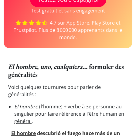
Test gratuit et sans engagement
4,7 sur App Store, Play Store et
Trustpilot. Plus de 8 000 000 apprenants dans le
monde.
El hombre
,
uno
,
cualquiera
… formuler des
généralités
Voici quelques tournures pour parler de
généralités :
El hombre
(l'homme) + verbe à 3e personne au
singulier pour faire référence à l
'être humain en
général
.
El hombre
descubrió el fuego hace más de un