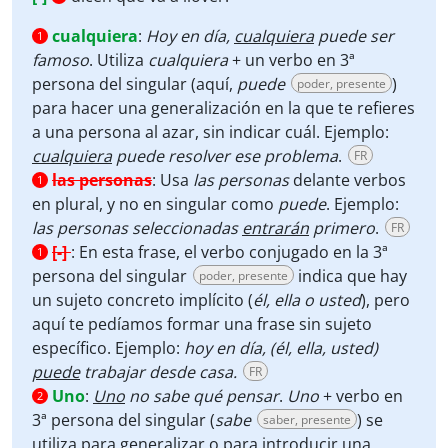
cualquiera
:
Hoy en día,
cualquiera
puede ser
1
famoso
. Utiliza
cualquiera
+ un verbo en 3ª
persona del singular (aquí,
puede
)
poder, presente
para hacer una generalización en la que te refieres
a una persona al azar, sin indicar cuál. Ejemplo:
cualquiera
puede resolver ese problema
.
FR
las personas
:
Usa
las personas
delante verbos
1
en plural, y no en singular como
puede
. Ejemplo:
las personas seleccionadas
entrarán
primero
.
FR
[-]
:
En esta frase, el verbo conjugado en la 3ª
1
persona del singular
indica que hay
poder, presente
un sujeto concreto implícito (
él, ella o usted
), pero
aquí te pedíamos formar una frase sin sujeto
específico. Ejemplo:
hoy en día, (él, ella, usted)
puede
trabajar desde casa.
FR
Uno
:
Uno
no sabe qué pensar
.
Uno
+ verbo en
2
3ª persona del singular (
sabe
) se
saber, presente
utiliza para generalizar o para introducir una