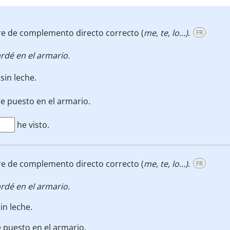
re de complemento directo correcto (
me, te, lo…)
.
FR
rdé en el armario.
in leche.
e puesto en el armario.
he visto.
re de complemento directo correcto (
me, te, lo…)
.
FR
rdé en el armario.
n leche.
 puesto en el armario.