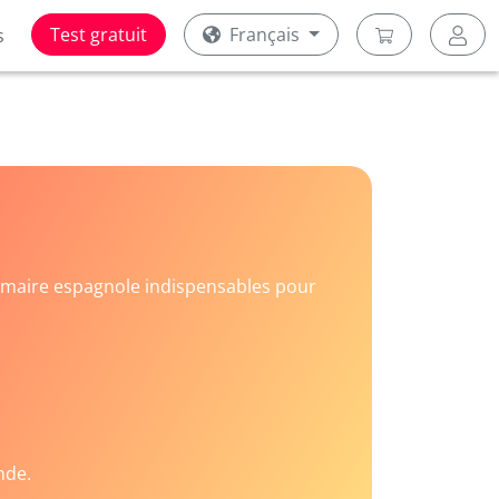
Test gratuit
Français
s
rammaire espagnole indispensables pour
nde.