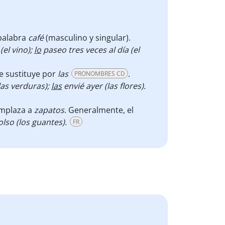
 palabra
café
(masculino y singular).
el vino);
lo
paseo tres veces al día (el
se sustituye por
las
.
PRONOMBRES CD
las verduras);
las
envié ayer (las flores).
mplaza a
zapatos
. Generalmente, el
lso (los guantes).
FR