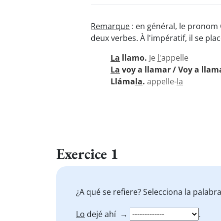
Remarque
: en général, le pronom 
deux verbes. À l'impératif, il se pla
La
llamo.
Je
l'
appelle
La
voy a llamar / Voy a llam
Lláma
la
.
appelle-
la
Exercice 1
¿A qué se refiere? Selecciona la palab
Lo
dejé ahí →
.