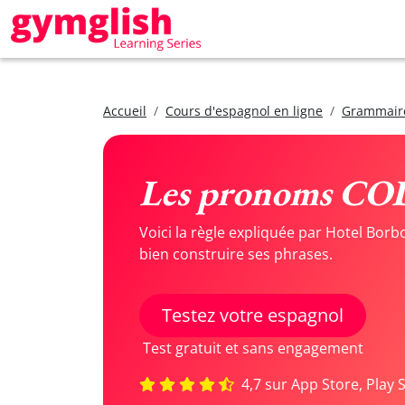
Accueil
Cours d'espagnol en ligne
Grammair
Les pronoms CO
Voici la règle expliquée par Hotel Bor
bien construire ses phrases.
Testez votre espagnol
Test gratuit et sans engagement
4,7 sur App Store, Play 