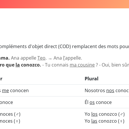
mpléments d'objet direct (COD) remplacent des mots pour é
ama.
Ana appelle
Teo
. → Ana
l’
appelle.
laro que
la
conozco.
- Tu connais
ma cousine
? - Oui, bien sû
r
Plural
s
me
conocen
Nosotros
nos
cono
onoce
Él
os
conoce
noces (♂)
Yo
los
conozco (♂)
noces (♀)
Yo
las
conozco (♀)