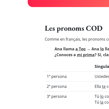
Les pronoms COD
Comme en français, les pronoms co
Ana llama
a Teo
→ Ana
lo
ll
¿Conoces a
mi prima
? Sí, c
Singula
1ª persona
Ustede
2ª persona
Ella
te
c
3ª persona
Tú
lo
co
Tú
la
co