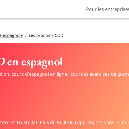
Pour les entreprise
e espagnole
Les pronoms COD
D
en espagnol
bollón, cours d'espagnol en ligne : cours et exercices de g
Store et Trustpilot. Plus de 8 000 000 apprenants dans le mo