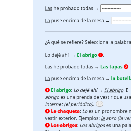
Las
he probado todas →
La
puse encima de la mesa →
¿A qué se refiere? Selecciona la palab
Lo
dejé ahí →
El abrigo
.
1
Las
he probado todas →
Las tapas
.
2
La
puse encima de la mesa →
la botel
El abrigo
:
Lo dejé ahí →
El abrigo
. E
1
abrigo
es una prenda de vestir que usa
internet (el periódico).
FR
La chaqueta
:
Lo
es un pronombre ma
1
vestir exterior. Ejemplos:
la
abro (la ve
Los abrigos
:
Los
abrigos
es una pal
1