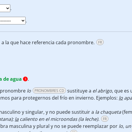
.
.
ra a la que hace referencia cada pronombre.
FR
la de agua
.
3
l pronombre
lo
sustituye a
el
abrigo
, que es
PRONOMBRES CD
mos para protegernos del frío en invierno. Ejemplos:
lo
apar
sculino y singular, y no puede sustituir a
la
chaqueta
(fem
ntana);
la
caliento en el microondas (la leche).
FR
abra masculina y plural y no se puede reemplazar por
lo, un