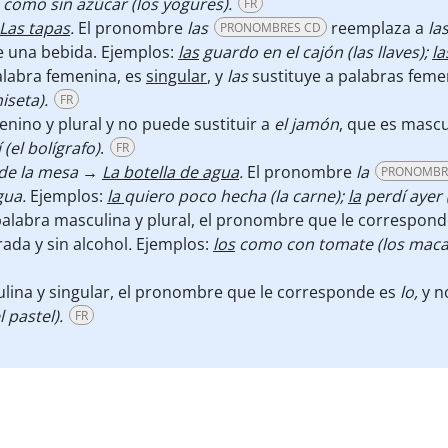
como sin azúcar (los yogures).
FR
Las tapas
.
El pronombre
las
reemplaza a
la
PRONOMBRES CD
 una bebida. Ejemplos:
las
guardo en el cajón (las llaves);
la
labra femenina, es
singular
, y
las
sustituye a palabras fem
iseta).
FR
ino y plural y no puede sustituir a
el jamón
,
que es mascul
 (el bolígrafo)
.
FR
 de la mesa →
La botella de agua
.
El pronombre
la
PRONOMBR
agua.
Ejemplos:
la
quiero poco hecha (la carne);
la
perdí ayer (
alabra masculina y plural, el pronombre que le correspon
ada y sin alcohol
.
Ejemplos:
los
como con tomate (los maca
lina y singular, el pronombre que le corresponde es
lo,
y 
l pastel).
FR