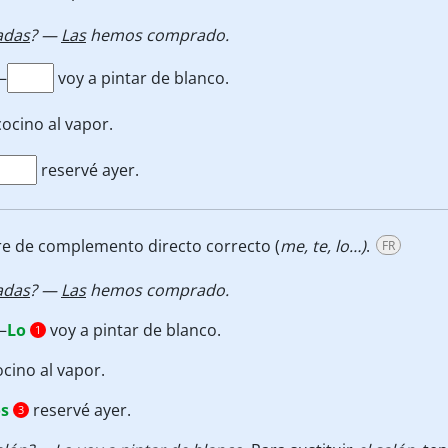
adas
? —
Las
hemos comprado.
—
voy a pintar de blanco.
ocino al vapor.
reservé ayer.
re de complemento directo correcto (
me, te, lo…)
.
FR
adas
? —
Las
hemos comprado.
—
Lo
voy a pintar de blanco.
1
cino al vapor.
s
reservé ayer.
3