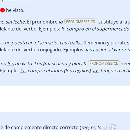
he visto.
3
o sin leche.
El pronombre
lo
sustituye a la
PRONOMBRES CD
elante del verbo. Ejemplos:
lo
compro en el supermercado (
as
he puesto en el armario. Las toallas
(femenino y plural), 
delante del verbo conjugado
.
Ejemplos
:
las
cocino al vapor (
 no
los
he visto.
Los (masculino y plural)
ree
PRONOMBRES CD
 Ejemplo:
los
compré el lunes (los regalos);
los
tengo en el bo
re de complemento directo correcto (
me, te, lo…)
.
FR