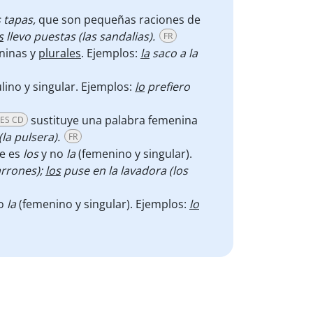
s tapas,
que son pequeñas raciones de
s
llevo puestas (las sandalias).
FR
eninas y
plurales
. Ejemplos:
la
saco a la
ino y singular.
Ejemplos:
lo
prefiero
sustituye una palabra femenina
ES CD
la pulsera).
FR
de es
los
y no
la
(femenino y singular).
rrones);
los
puse en la lavadora (los
no
la
(femenino y singular). Ejemplos:
lo