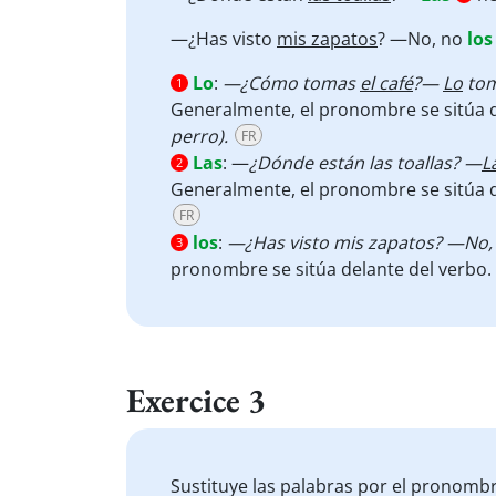
—¿Has visto
mis zapatos
? —No, no
los
Lo
:
—¿Cómo tomas
el café
?—
Lo
tom
1
Generalmente, el pronombre se sitúa d
perro).
FR
Las
:
—
¿Dónde están las toallas? —
L
2
Generalmente, el pronombre se sitúa 
FR
los
:
—¿Has visto mis zapatos? —No,
3
pronombre se sitúa delante del verbo.
Exercice 3
Sustituye las palabras por el pronomb