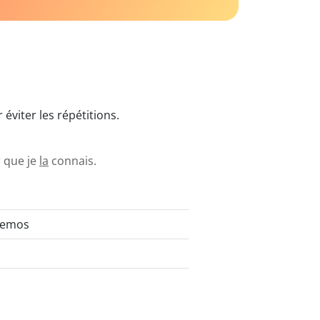
viter les répétitions.
r que je
la
connais.
cemos