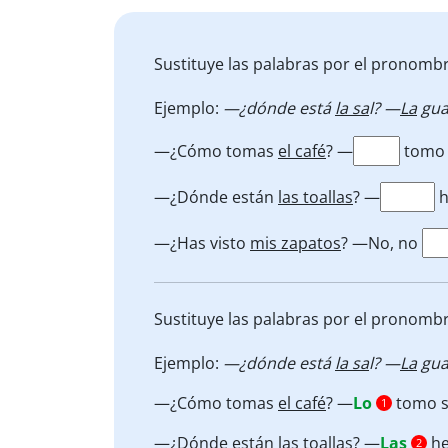
Sustituye las palabras por el pronomb
Ejemplo:
—¿dónde está
la sa
l? —
La
gua
—¿Cómo tomas
el café
? —
tomo s
—¿Dónde están
las toallas
? —
h
—¿Has visto
mis zapatos
? —No, no
Sustituye las palabras por el pronomb
Ejemplo:
—¿dónde está
la sa
l? —
La
gua
—¿Cómo tomas
el café
? —
Lo
tomo si
1
—¿Dónde están
las toallas
? —
Las
he
2