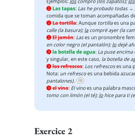
Ejemplos:
los
compro (los zapatos);
los
Las tapas
:
Las he probado todas →
2
comida que se toman acompañadas de
La tortilla
:
Aunque
tortilla
es una pa
2
calle (la basura);
la
compré ayer (la cam
El jamón
:
Las
es un pronombre femen
2
en color negro (el pantalón);
lo
dejé ahí
la botella de agua
:
La puse encima
3
y singular, en este caso,
la botella de 
los refrescos
:
Los refrescos
es una p
3
Nota:
un refresco
es una bebida azucar
pantalones).
FR
el vino
:
El vino
es una palabra mascu
3
tomo con limón (el té);
lo
hice para ti (e
Exercice 2