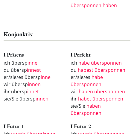
übersponnen haben
Konjunktiv
I Präsens
I Perfekt
ich übersp
inne
ich
habe übersponnen
du übersp
innest
du
habest übersponnen
er/sie/es übersp
inne
er/sie/es
habe
wir übersp
innen
übersponnen
ihr übersp
innet
wir
haben übersponnen
sie/Sie übersp
innen
ihr
habet übersponnen
sie/Sie
haben
übersponnen
I Futur 1
I Futur 2