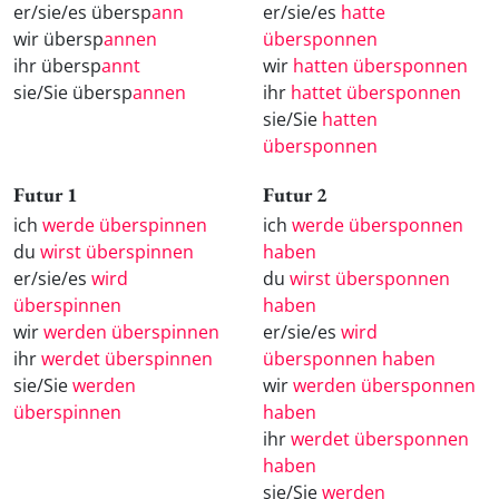
er/sie/es übersp
ann
er/sie/es
hatte
wir übersp
annen
übersponnen
ihr übersp
annt
wir
hatten übersponnen
sie/Sie übersp
annen
ihr
hattet übersponnen
sie/Sie
hatten
übersponnen
Futur 1
Futur 2
ich
werde überspinnen
ich
werde übersponnen
du
wirst überspinnen
haben
er/sie/es
wird
du
wirst übersponnen
überspinnen
haben
wir
werden überspinnen
er/sie/es
wird
ihr
werdet überspinnen
übersponnen haben
sie/Sie
werden
wir
werden übersponnen
überspinnen
haben
ihr
werdet übersponnen
haben
sie/Sie
werden