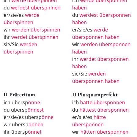
ich
werde überspinnen
ich
werde übersponnen
du
werdest überspinnen
haben
er/sie/es
werde
du
werdest übersponnen
überspinnen
haben
wir
werden überspinnen
er/sie/es
werde
ihr
werdet überspinnen
übersponnen haben
sie/Sie
werden
wir
werden übersponnen
überspinnen
haben
ihr
werdet übersponnen
haben
sie/Sie
werden
übersponnen haben
II Präteritum
II Plusquamperfekt
ich übersp
önne
ich
hätte übersponnen
du übersp
önnest
du
hättest übersponnen
er/sie/es übersp
önne
er/sie/es
hätte
wir übersp
önnen
übersponnen
ihr übersp
önnet
wir
hätten übersponnen