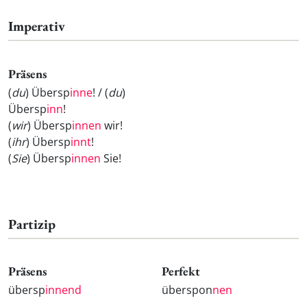
Imperativ
Präsens
(
du
) Übersp
inne
! / (
du
)
Übersp
inn
!
(
wir
) Übersp
innen
wir!
(
ihr
) Übersp
innt
!
(
Sie
) Übersp
innen
Sie!
Partizip
Präsens
Perfekt
übersp
innend
überspon
nen