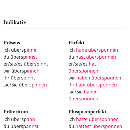
Indikativ
Präsens
Perfekt
ich übersp
inne
ich
habe übersponnen
du übersp
innst
du
hast übersponnen
er/sie/es übersp
innt
er/sie/es
hat
wir übersp
innen
übersponnen
ihr übersp
innt
wir
haben übersponnen
sie/Sie übersp
innen
ihr
habt übersponnen
sie/Sie
haben
übersponnen
Präteritum
Plusquamperfekt
ich übersp
ann
ich
hatte übersponnen
du übersp
annst
du
hattest übersponnen