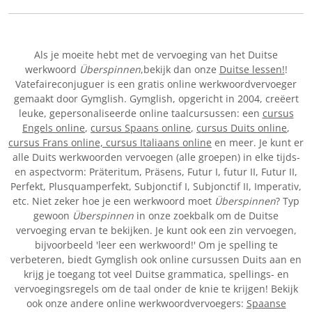
Als je moeite hebt met de vervoeging van het Duitse
werkwoord
Überspinnen
,bekijk dan onze
Duitse lessen!
!
Vatefaireconjuguer is een gratis online werkwoordvervoeger
gemaakt door Gymglish. Gymglish, opgericht in 2004, creëert
leuke, gepersonaliseerde online taalcursussen: een
cursus
Engels online
,
cursus Spaans online
,
cursus Duits online
,
cursus Frans online,
cursus Italiaans online
en meer. Je kunt er
alle Duits werkwoorden vervoegen (alle groepen) in elke tijds-
en aspectvorm: Präteritum, Präsens, Futur I, futur II, Futur II,
Perfekt, Plusquamperfekt, Subjonctif I, Subjonctif II, Imperativ,
etc. Niet zeker hoe je een werkwoord moet
Überspinnen
? Typ
gewoon
Überspinnen
in onze zoekbalk om de Duitse
vervoeging ervan te bekijken. Je kunt ook een zin vervoegen,
bijvoorbeeld 'leer een werkwoord!' Om je spelling te
verbeteren, biedt Gymglish ook online cursussen Duits aan en
krijg je toegang tot veel Duitse grammatica, spellings- en
vervoegingsregels om de taal onder de knie te krijgen! Bekijk
ook onze andere online werkwoordvervoegers:
Spaanse