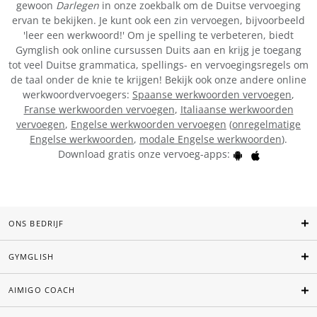
gewoon
Darlegen
in onze zoekbalk om de Duitse vervoeging
ervan te bekijken. Je kunt ook een zin vervoegen, bijvoorbeeld
'leer een werkwoord!' Om je spelling te verbeteren, biedt
Gymglish ook online cursussen Duits aan en krijg je toegang
tot veel Duitse grammatica, spellings- en vervoegingsregels om
de taal onder de knie te krijgen! Bekijk ook onze andere online
werkwoordvervoegers:
Spaanse werkwoorden vervoegen
,
Franse werkwoorden vervoegen
,
Italiaanse werkwoorden
vervoegen
,
Engelse werkwoorden vervoegen
(
onregelmatige
Engelse werkwoorden
,
modale Engelse werkwoorden
).
Download gratis onze vervoeg-apps:
ONS BEDRIJF
GYMGLISH
AIMIGO COACH