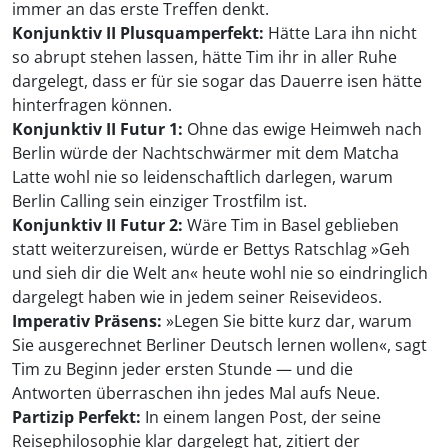
immer an das erste Treffen denkt.
Konjunktiv II Plusquamperfekt:
Hätte Lara ihn nicht
so abrupt stehen lassen, hätte Tim ihr in aller Ruhe
dargelegt, dass er für sie sogar das Dauerre isen hätte
hinterfragen können.
Konjunktiv II Futur 1:
Ohne das ewige Heimweh nach
Berlin würde der Nachtschwärmer mit dem Matcha
Latte wohl nie so leidenschaftlich darlegen, warum
Berlin Calling sein einziger Trostfilm ist.
Konjunktiv II Futur 2:
Wäre Tim in Basel geblieben
statt weiterzureisen, würde er Bettys Ratschlag »Geh
und sieh dir die Welt an« heute wohl nie so eindringlich
dargelegt haben wie in jedem seiner Reisevideos.
Imperativ Präsens:
»Legen Sie bitte kurz dar, warum
Sie ausgerechnet Berliner Deutsch lernen wollen«, sagt
Tim zu Beginn jeder ersten Stunde — und die
Antworten überraschen ihn jedes Mal aufs Neue.
Partizip Perfekt:
In einem langen Post, der seine
Reisephilosophie klar dargelegt hat, zitiert der