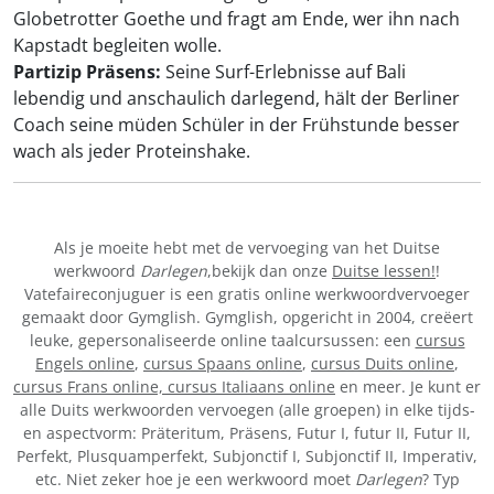
Globetrotter Goethe und fragt am Ende, wer ihn nach
Kapstadt begleiten wolle.
Partizip Präsens:
Seine Surf-Erlebnisse auf Bali
lebendig und anschaulich darlegend, hält der Berliner
Coach seine müden Schüler in der Frühstunde besser
wach als jeder Proteinshake.
Als je moeite hebt met de vervoeging van het Duitse
werkwoord
Darlegen
,bekijk dan onze
Duitse lessen!
!
Vatefaireconjuguer is een gratis online werkwoordvervoeger
gemaakt door Gymglish. Gymglish, opgericht in 2004, creëert
leuke, gepersonaliseerde online taalcursussen: een
cursus
Engels online
,
cursus Spaans online
,
cursus Duits online
,
cursus Frans online,
cursus Italiaans online
en meer. Je kunt er
alle Duits werkwoorden vervoegen (alle groepen) in elke tijds-
en aspectvorm: Präteritum, Präsens, Futur I, futur II, Futur II,
Perfekt, Plusquamperfekt, Subjonctif I, Subjonctif II, Imperativ,
etc. Niet zeker hoe je een werkwoord moet
Darlegen
? Typ