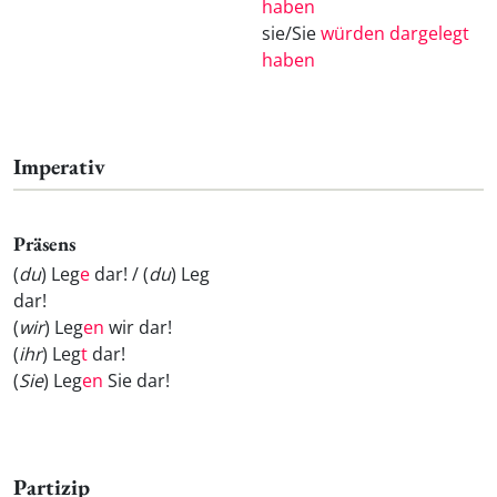
haben
sie/Sie
würden dargelegt
haben
Imperativ
Präsens
(
du
) Leg
e
dar! / (
du
) Leg
dar!
(
wir
) Leg
en
wir dar!
(
ihr
) Leg
t
dar!
(
Sie
) Leg
en
Sie dar!
Partizip