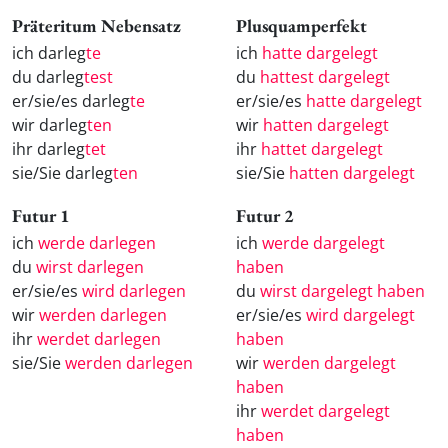
Präteritum Nebensatz
Plusquamperfekt
ich darleg
te
ich
hatte dargelegt
du darleg
test
du
hattest dargelegt
er/sie/es darleg
te
er/sie/es
hatte dargelegt
wir darleg
ten
wir
hatten dargelegt
ihr darleg
tet
ihr
hattet dargelegt
sie/Sie darleg
ten
sie/Sie
hatten dargelegt
Futur 1
Futur 2
ich
werde darlegen
ich
werde dargelegt
du
wirst darlegen
haben
er/sie/es
wird darlegen
du
wirst dargelegt haben
wir
werden darlegen
er/sie/es
wird dargelegt
ihr
werdet darlegen
haben
sie/Sie
werden darlegen
wir
werden dargelegt
haben
ihr
werdet dargelegt
haben