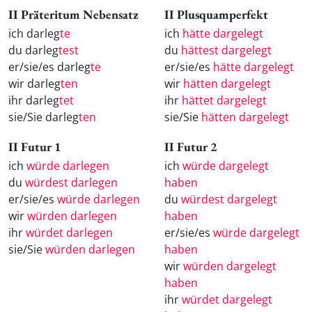
II Präteritum Nebensatz
II Plusquamperfekt
ich darleg
te
ich
hätte dargelegt
du darleg
test
du
hättest dargelegt
er/sie/es darleg
te
er/sie/es
hätte dargelegt
wir darleg
ten
wir
hätten dargelegt
ihr darleg
tet
ihr
hättet dargelegt
sie/Sie darleg
ten
sie/Sie
hätten dargelegt
II Futur 1
II Futur 2
ich
würde darlegen
ich
würde dargelegt
du
würdest darlegen
haben
er/sie/es
würde darlegen
du
würdest dargelegt
wir
würden darlegen
haben
ihr
würdet darlegen
er/sie/es
würde dargelegt
sie/Sie
würden darlegen
haben
wir
würden dargelegt
haben
ihr
würdet dargelegt