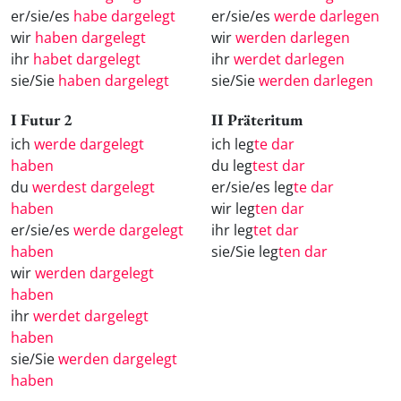
er/sie/es
habe dargelegt
er/sie/es
werde darlegen
wir
haben dargelegt
wir
werden darlegen
ihr
habet dargelegt
ihr
werdet darlegen
sie/Sie
haben dargelegt
sie/Sie
werden darlegen
I Futur 2
II Präteritum
ich
werde dargelegt
ich leg
te dar
haben
du leg
test dar
du
werdest dargelegt
er/sie/es leg
te dar
haben
wir leg
ten dar
er/sie/es
werde dargelegt
ihr leg
tet dar
haben
sie/Sie leg
ten dar
wir
werden dargelegt
haben
ihr
werdet dargelegt
haben
sie/Sie
werden dargelegt
haben