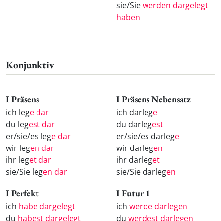
sie/Sie
werden dargelegt
haben
Konjunktiv
I Präsens
I Präsens Nebensatz
ich leg
e dar
ich darleg
e
du leg
est dar
du darleg
est
er/sie/es leg
e dar
er/sie/es darleg
e
wir leg
en dar
wir darleg
en
ihr leg
et dar
ihr darleg
et
sie/Sie leg
en dar
sie/Sie darleg
en
I Perfekt
I Futur 1
ich
habe dargelegt
ich
werde darlegen
du
habest dargelegt
du
werdest darlegen