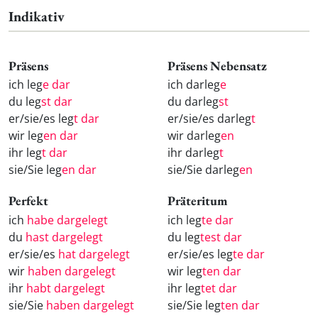
Indikativ
Präsens
Präsens Nebensatz
ich leg
e dar
ich darleg
e
du leg
st dar
du darleg
st
er/sie/es leg
t dar
er/sie/es darleg
t
wir leg
en dar
wir darleg
en
ihr leg
t dar
ihr darleg
t
sie/Sie leg
en dar
sie/Sie darleg
en
Perfekt
Präteritum
ich
habe dargelegt
ich leg
te dar
du
hast dargelegt
du leg
test dar
er/sie/es
hat dargelegt
er/sie/es leg
te dar
wir
haben dargelegt
wir leg
ten dar
ihr
habt dargelegt
ihr leg
tet dar
sie/Sie
haben dargelegt
sie/Sie leg
ten dar