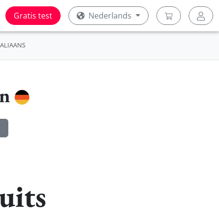
Gratis test
Nederlands
TALIAANS
en
uits