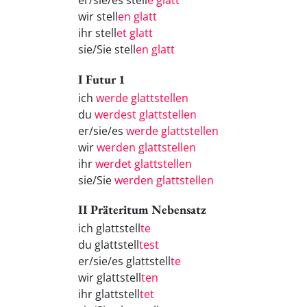
er/sie/es stell
e glatt
wir stell
en glatt
ihr stell
et glatt
sie/Sie stell
en glatt
I Futur 1
ich
werde glattstellen
du
werdest glattstellen
er/sie/es
werde glattstellen
wir
werden glattstellen
ihr
werdet glattstellen
sie/Sie
werden glattstellen
II Präteritum Nebensatz
ich glattstell
te
du glattstell
test
er/sie/es glattstell
te
wir glattstell
ten
ihr glattstell
tet