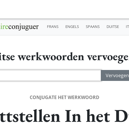
FRANS
ENGELS
SPAANS
DUITSE
I
tse werkwoorden vervoeg
CONJUGATE HET WERKWOORD
ttstellen In het D