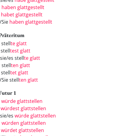
/sie/es
habe glattgestellt
r
haben glattgestellt
r
habet glattgestellt
e/Sie
haben glattgestellt
 Präteritum
 stell
te glatt
stell
test glatt
sie/es stell
te glatt
 stell
ten glatt
 stell
tet glatt
/Sie stell
ten glatt
 Futur 1
h
würde glattstellen
u
würdest glattstellen
/sie/es
würde glattstellen
r
würden glattstellen
r
würdet glattstellen