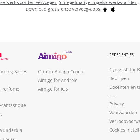
lse werkwoorden vervoegen
(
onregelmatige Engelse werkwoorden
,
Download gratis onze vervoeg-apps:
REFERENTIES
Gymglish for 
arning Series
Ontdek Aimigo Coach
Bedrijven
Aimigo for Android
Docenten en t
t Perfume
Aimigo for iOS
----
Privacy
Frantastique
Voorwaarden
t
Verkoopvoorw
Cookies instel
 Wunderbla
met Saga