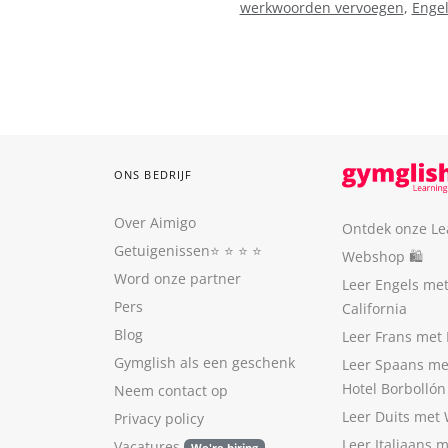
werkwoorden vervoegen
,
Enge
ONS BEDRIJF
Over Aimigo
Ontdek onze Le
Getuigenissen
⭐️ ⭐️ ⭐️ ⭐️
Webshop 🛍
Word onze partner
Leer Engels me
Pers
California
Blog
Leer Frans met 
Gymglish als een geschenk
Leer Spaans me
Hotel Borbollón
Neem contact op
Leer Duits met
Privacy policy
Leer Italiaans 
Vacatures