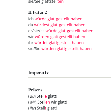
sie/Sie glattstell
ten
II Futur 2
ich
würde glattgestellt haben
du
würdest glattgestellt haben
er/sie/es
würde glattgestellt haben
wir
würden glattgestellt haben
ihr
würdet glattgestellt haben
sie/Sie
würden glattgestellt haben
Imperativ
Präsens
(
du
) Stell
e
glatt!
(
wir
) Stell
en
wir glatt!
(
ihr
) Stell
t
glatt!