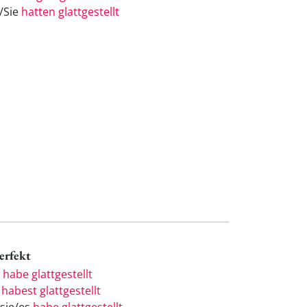
e/Sie
hatten glattgestellt
Perfekt
h
habe glattgestellt
u
habest glattgestellt