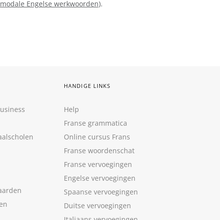
modale Engelse werkwoorden
).
HANDIGE LINKS
Business
Help
Franse grammatica
aalscholen
Online cursus Frans
Franse woordenschat
Franse vervoegingen
Engelse vervoegingen
aarden
Spaanse vervoegingen
len
Duitse vervoegingen
Italiaans vervoegingen