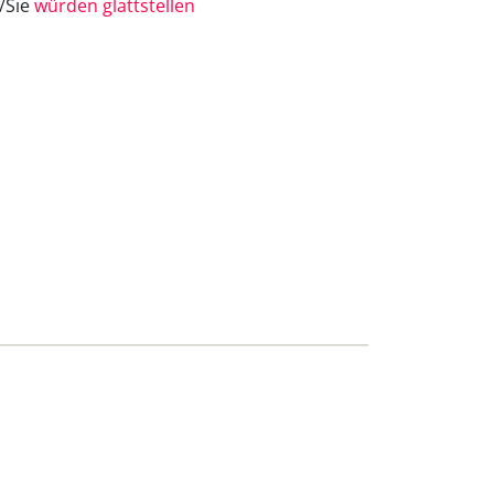
e/Sie
würden glattstellen