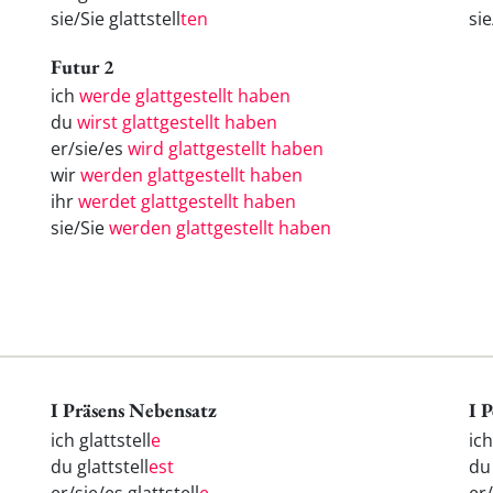
sie/Sie glattstell
ten
si
Futur 2
ich
werde glattgestellt haben
du
wirst glattgestellt haben
er/sie/es
wird glattgestellt haben
wir
werden glattgestellt haben
ihr
werdet glattgestellt haben
sie/Sie
werden glattgestellt haben
I Präsens Nebensatz
I 
ich glattstell
e
ic
du glattstell
est
d