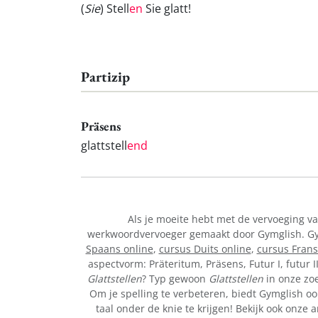
(
Sie
) Stell
en
Sie glatt!
Partizip
Präsens
glattstell
end
Als je moeite hebt met de vervoeging 
werkwoordvervoeger gemaakt door Gymglish. Gymg
Spaans online
,
cursus Duits online
,
cursus Frans
aspectvorm: Präteritum, Präsens, Futur I, futur I
Glattstellen
? Typ gewoon
Glattstellen
in onze zoe
Om je spelling te verbeteren, biedt Gymglish oo
taal onder de knie te krijgen! Bekijk ook onz