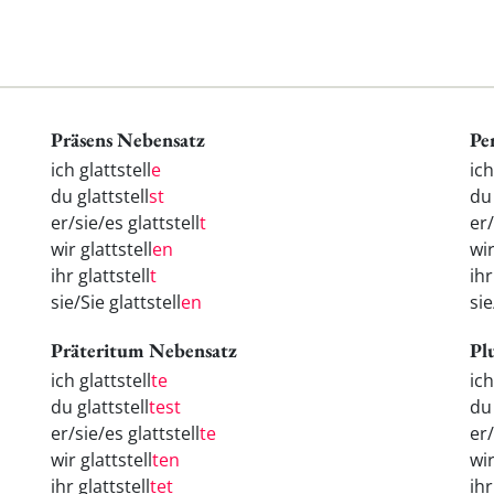
Präsens Nebensatz
Pe
ich glattstell
e
ic
du glattstell
st
d
er/sie/es glattstell
t
er
wir glattstell
en
wi
ihr glattstell
t
ih
sie/Sie glattstell
en
si
Präteritum Nebensatz
Pl
ich glattstell
te
ic
du glattstell
test
d
er/sie/es glattstell
te
er
wir glattstell
ten
wi
ihr glattstell
tet
ih