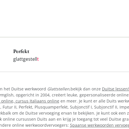
Perfekt
glattgestell
t
van het Duitse werkwoord
Glattstellen
,bekijk dan onze
Duitse lessen!
lish, opgericht in 2004, creëert leuke, gepersonaliseerde online
 online,
cursus Italiaans online
en meer. Je kunt er alle Duits werkw
I, Futur II, Perfekt, Plusquamperfekt, Subjonctif I, Subjonctif II, Im
kbalk om de Duitse vervoeging ervan te bekijken. Je kunt ook een z
k online cursussen Duits aan en krijg je toegang tot veel Duitse g
e andere online werkwoordvervoegers:
Spaanse werkwoorden vervoe