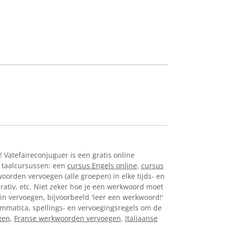
! Vatefaireconjuguer is een gratis online
 taalcursussen: een
cursus Engels online
,
cursus
oorden vervoegen (alle groepen) in elke tijds- en
perativ, etc. Niet zeker hoe je een werkwoord moet
in vervoegen, bijvoorbeeld 'leer een werkwoord!'
rammatica, spellings- en vervoegingsregels om de
gen
,
Franse werkwoorden vervoegen
,
Italiaanse