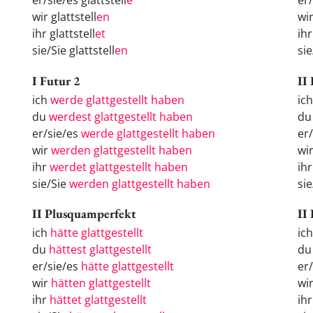
er/sie/es glattstell
e
er
wir glattstell
en
wi
ihr glattstell
et
ih
sie/Sie glattstell
en
si
I Futur 2
II
ich
werde glattgestellt haben
ich
du
werdest glattgestellt haben
du 
er/sie/es
werde glattgestellt haben
er/
wir
werden glattgestellt haben
wir
ihr
werdet glattgestellt haben
ihr
sie/Sie
werden glattgestellt haben
sie
II Plusquamperfekt
II
ich
hätte glattgestellt
ic
du
hättest glattgestellt
d
er/sie/es
hätte glattgestellt
er
wir
hätten glattgestellt
wi
ihr
hättet glattgestellt
ih