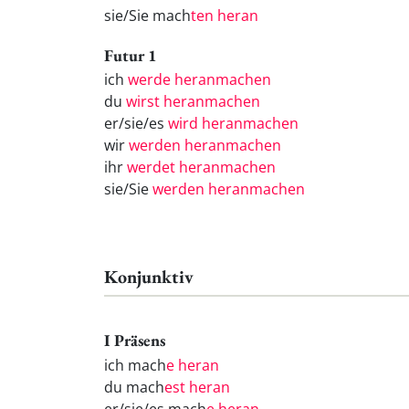
sie/Sie mach
ten heran
Futur 1
ich
werde heranmachen
du
wirst heranmachen
er/sie/es
wird heranmachen
wir
werden heranmachen
ihr
werdet heranmachen
sie/Sie
werden heranmachen
Konjunktiv
I Präsens
ich mach
e heran
du mach
est heran