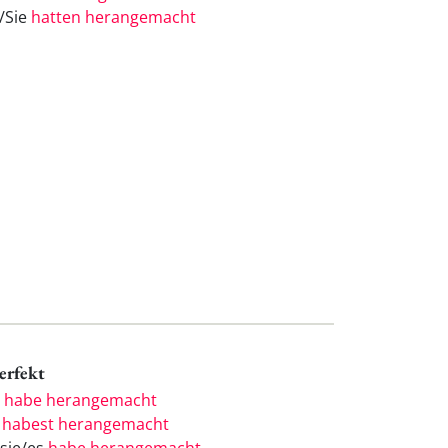
e/Sie
hatten herangemacht
Perfekt
h
habe herangemacht
u
habest herangemacht