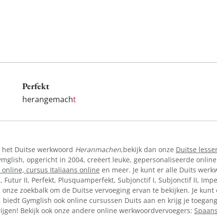
Perfekt
herangemach
t
n het Duitse werkwoord
Heranmachen
,bekijk dan onze
Duitse lesse
lish, opgericht in 2004, creëert leuke, gepersonaliseerde online
 online,
cursus Italiaans online
en meer. Je kunt er alle Duits werkw
I, Futur II, Perfekt, Plusquamperfekt, Subjonctif I, Subjonctif II, Im
 onze zoekbalk om de Duitse vervoeging ervan te bekijken. Je kunt 
 biedt Gymglish ook online cursussen Duits aan en krijg je toegang
rijgen! Bekijk ook onze andere online werkwoordvervoegers:
Spaans