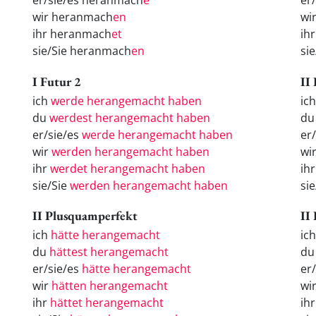
er/sie/es heranmach
e
er
wir heranmach
en
wi
ihr heranmach
et
ih
sie/Sie heranmach
en
si
I Futur 2
II
ich
werde herangemacht haben
ic
du
werdest herangemacht haben
du
er/sie/es
werde herangemacht haben
er
wir
werden herangemacht haben
wi
ihr
werdet herangemacht haben
ih
sie/Sie
werden herangemacht haben
si
II Plusquamperfekt
II
ich
hätte herangemacht
ic
du
hättest herangemacht
d
er/sie/es
hätte herangemacht
er
wir
hätten herangemacht
wi
ihr
hättet herangemacht
ih