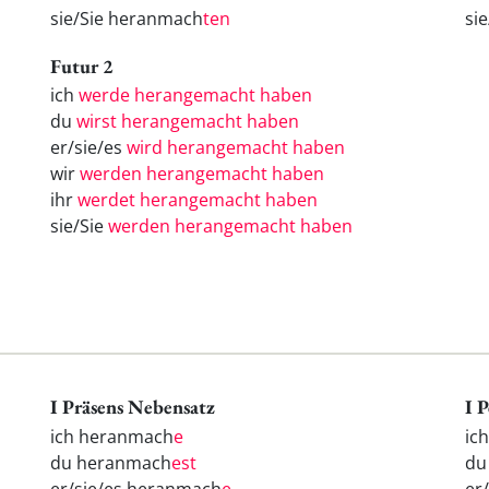
sie/Sie heranmach
ten
si
Futur 2
ich
werde herangemacht haben
du
wirst herangemacht haben
er/sie/es
wird herangemacht haben
wir
werden herangemacht haben
ihr
werdet herangemacht haben
sie/Sie
werden herangemacht haben
I Präsens Nebensatz
I 
ich heranmach
e
ic
du heranmach
est
d