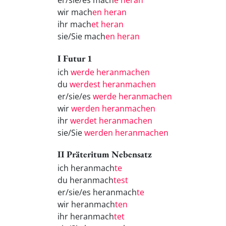
er/sie/es mach
e heran
wir mach
en heran
ihr mach
et heran
sie/Sie mach
en heran
I Futur 1
ich
werde heranmachen
du
werdest heranmachen
er/sie/es
werde heranmachen
wir
werden heranmachen
ihr
werdet heranmachen
sie/Sie
werden heranmachen
II Präteritum Nebensatz
ich heranmach
te
du heranmach
test
er/sie/es heranmach
te
wir heranmach
ten
ihr heranmach
tet