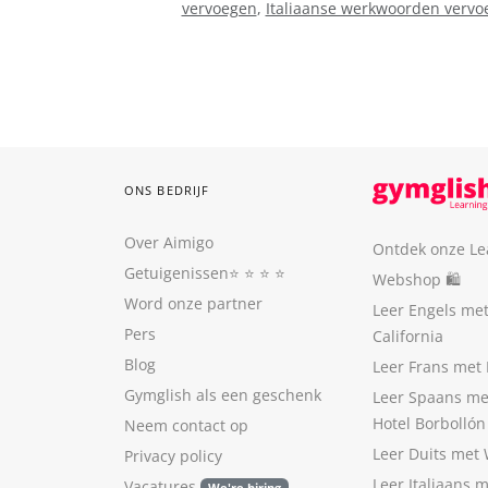
vervoegen
,
Italiaanse werkwoorden vervo
ONS BEDRIJF
Over Aimigo
Ontdek onze Le
Getuigenissen
⭐️ ⭐️ ⭐️ ⭐️
Webshop 🛍
Word onze partner
Leer Engels me
Pers
California
Blog
Leer Frans met 
Gymglish als een geschenk
Leer Spaans me
Hotel Borbollón
Neem contact op
Leer Duits met
Privacy policy
Leer Italiaans 
Vacatures