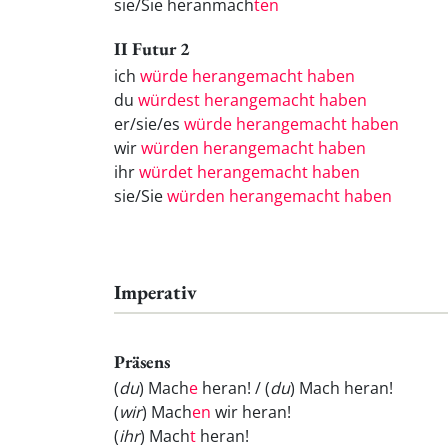
sie/Sie heranmach
ten
II Futur 2
ich
würde herangemacht haben
du
würdest herangemacht haben
er/sie/es
würde herangemacht haben
wir
würden herangemacht haben
ihr
würdet herangemacht haben
sie/Sie
würden herangemacht haben
Imperativ
Präsens
(
du
) Mach
e
heran! / (
du
) Mach
heran!
(
wir
) Mach
en
wir heran!
(
ihr
) Mach
t
heran!