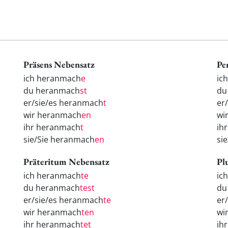
Präsens Nebensatz
Pe
ich heranmach
e
ic
du heranmach
st
d
er/sie/es heranmach
t
er
wir heranmach
en
wi
ihr heranmach
t
ih
sie/Sie heranmach
en
si
Präteritum Nebensatz
Pl
ich heranmach
te
ic
du heranmach
test
d
er/sie/es heranmach
te
er
wir heranmach
ten
wi
ihr heranmach
tet
ih