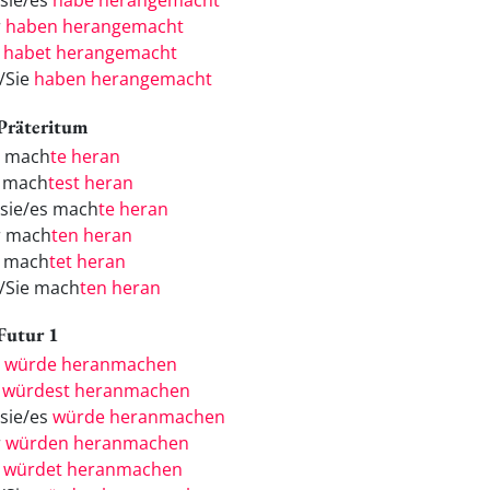
/sie/es
habe herangemacht
r
haben herangemacht
r
habet herangemacht
e/Sie
haben herangemacht
 Präteritum
h mach
te heran
 mach
test heran
/sie/es mach
te heran
r mach
ten heran
r mach
tet heran
e/Sie mach
ten heran
 Futur 1
h
würde heranmachen
u
würdest heranmachen
/sie/es
würde heranmachen
r
würden heranmachen
r
würdet heranmachen