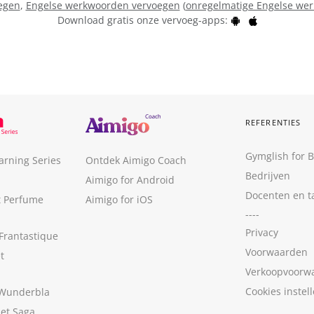
egen
,
Engelse werkwoorden vervoegen
(
onregelmatige Engelse we
Download gratis onze vervoeg-apps:
REFERENTIES
Gymglish for 
arning Series
Ontdek Aimigo Coach
Bedrijven
Aimigo for Android
Docenten en t
t Perfume
Aimigo for iOS
----
Privacy
Frantastique
Voorwaarden
t
Verkoopvoorw
Cookies instel
 Wunderbla
met Saga