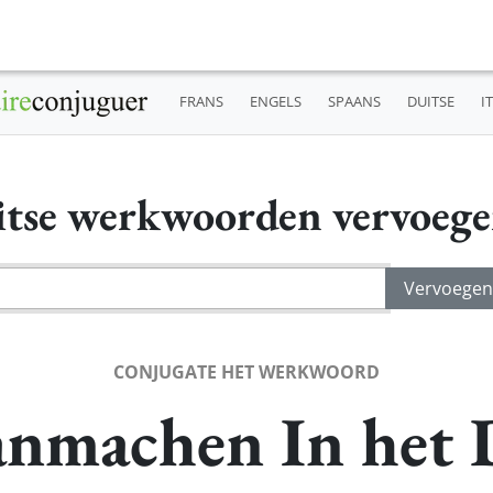
FRANS
ENGELS
SPAANS
DUITSE
I
tse werkwoorden vervoeg
CONJUGATE HET WERKWOORD
nmachen In het 