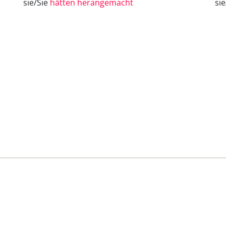
sie/Sie
hätten herangemacht
si