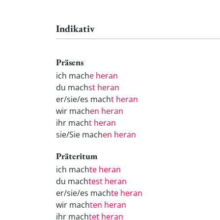
Indikativ
Präsens
ich mach
e heran
du mach
st heran
er/sie/es mach
t heran
wir mach
en heran
ihr mach
t heran
sie/Sie mach
en heran
Präteritum
ich mach
te heran
du mach
test heran
er/sie/es mach
te heran
wir mach
ten heran
ihr mach
tet heran