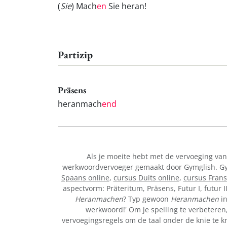
(
Sie
) Mach
en
Sie heran!
Partizip
Präsens
heranmach
end
Als je moeite hebt met de vervoeging va
werkwoordvervoeger gemaakt door Gymglish. Gymg
Spaans online
,
cursus Duits online
,
cursus Frans
aspectvorm: Präteritum, Präsens, Futur I, futur I
Heranmachen
? Typ gewoon
Heranmachen
in
werkwoord!' Om je spelling te verbeteren,
vervoegingsregels om de taal onder de knie te k