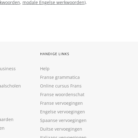
rkwoorden
,
modale Engelse werkwoorden
).
HANDIGE LINKS
Business
Help
Franse grammatica
aalscholen
Online cursus Frans
Franse woordenschat
Franse vervoegingen
Engelse vervoegingen
aarden
Spaanse vervoegingen
len
Duitse vervoegingen
Italiaans vervoegingen