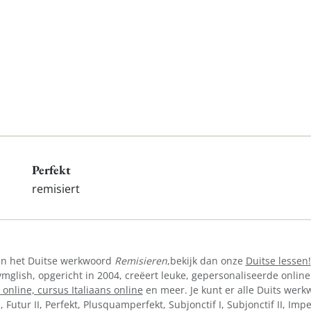
Perfekt
remisiert
van het Duitse werkwoord
Remisieren
,bekijk dan onze
Duitse lessen!
lish, opgericht in 2004, creëert leuke, gepersonaliseerde online
 online,
cursus Italiaans online
en meer. Je kunt er alle Duits werkw
I, Futur II, Perfekt, Plusquamperfekt, Subjonctif I, Subjonctif II, Im