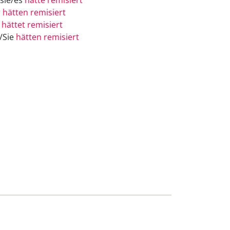
/sie/es
hätte remisiert
r
hätten remisiert
r
hättet remisiert
e/Sie
hätten remisiert