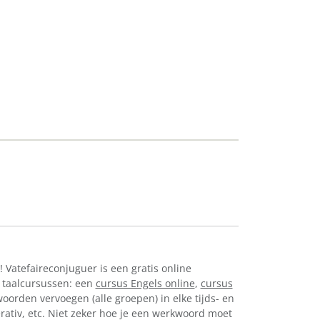
! Vatefaireconjuguer is een gratis online
 taalcursussen: een
cursus Engels online
,
cursus
oorden vervoegen (alle groepen) in elke tijds- en
perativ, etc. Niet zeker hoe je een werkwoord moet