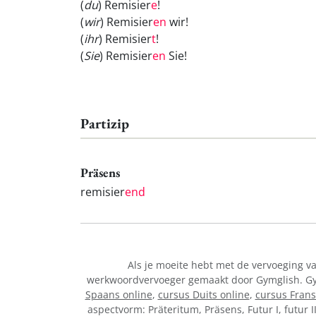
(
du
) Remisier
e
!
(
wir
) Remisier
en
wir!
(
ihr
) Remisier
t
!
(
Sie
) Remisier
en
Sie!
Partizip
Präsens
remisier
end
Als je moeite hebt met de vervoeging 
werkwoordvervoeger gemaakt door Gymglish. Gymg
Spaans online
,
cursus Duits online
,
cursus Frans
aspectvorm: Präteritum, Präsens, Futur I, futur I