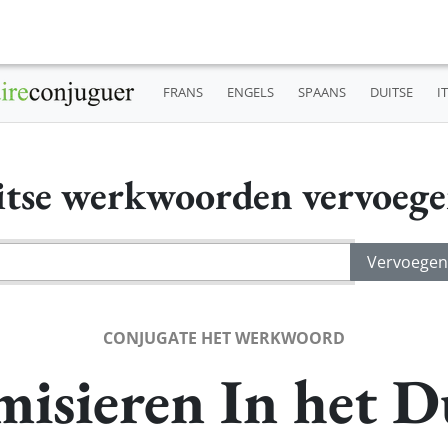
FRANS
ENGELS
SPAANS
DUITSE
I
tse werkwoorden vervoeg
CONJUGATE HET WERKWOORD
isieren In het D