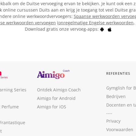
kbalk om de Duitse vervoeging ervan te bekijken. Je kunt ook een z
k online cursussen Duits aan en krijg je toegang tot veel Duitse g
e andere online werkwoordvervoegers:
Spaanse werkwoorden vervoe
lse werkwoorden vervoegen
(
onregelmatige Engelse werkwoorden
,
Download gratis onze vervoeg-apps:
REFERENTIES
Gymglish for 
arning Series
Ontdek Aimigo Coach
Bedrijven
Aimigo for Android
Docenten en t
t Perfume
Aimigo for iOS
----
Privacy
Frantastique
Voorwaarden
t