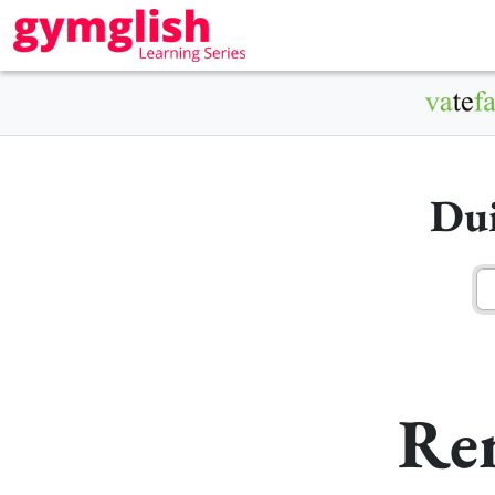
Dui
Rem