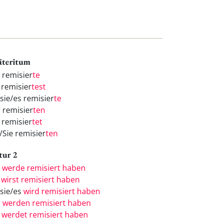
äteritum
h remisier
te
 remisier
test
/sie/es remisier
te
r remisier
ten
 remisier
tet
/Sie remisier
ten
tur 2
h
werde remisiert haben
u
wirst remisiert haben
/sie/es
wird remisiert haben
r
werden remisiert haben
r
werdet remisiert haben