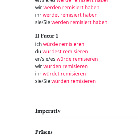
er/sie/es
werde remisiert haben
wir
werden remisiert haben
ihr
werdet remisiert haben
sie/Sie
werden remisiert haben
II Futur 1
ich
würde remisieren
du
würdest remisieren
er/sie/es
würde remisieren
wir
würden remisieren
ihr
würdet remisieren
sie/Sie
würden remisieren
Imperativ
Präsens