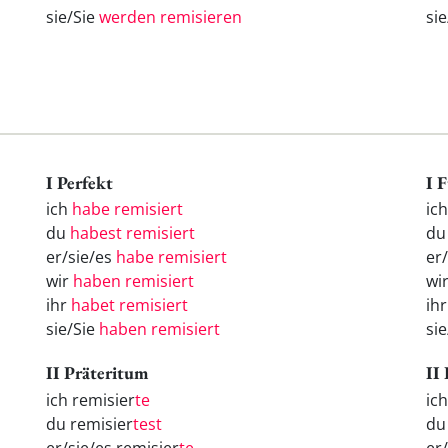
sie/Sie
werden remisieren
si
I Perfekt
I 
ich
habe remisiert
ic
du
habest remisiert
d
er/sie/es
habe remisiert
er
wir
haben remisiert
wi
ihr
habet remisiert
ih
sie/Sie
haben remisiert
si
II Präteritum
II
ich remisier
te
ic
du remisier
test
d