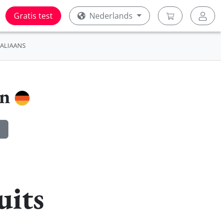
Gratis test
Nederlands
TALIAANS
en
uits