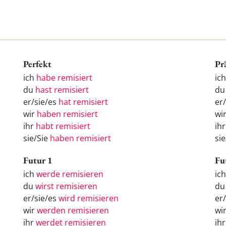
Perfekt
Pr
ich
habe remisiert
ic
du
hast remisiert
du
er/sie/es
hat remisiert
er
wir
haben remisiert
wi
ihr
habt remisiert
ihr
sie/Sie
haben remisiert
sie
Futur 1
Fu
ich
werde remisieren
ic
du
wirst remisieren
d
er/sie/es
wird remisieren
er
wir
werden remisieren
wi
ihr
werdet remisieren
ih