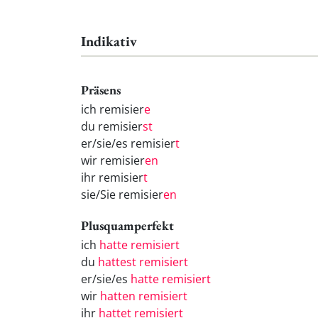
Indikativ
Präsens
ich remisier
e
du remisier
st
er/sie/es remisier
t
wir remisier
en
ihr remisier
t
sie/Sie remisier
en
Plusquamperfekt
ich
hatte remisiert
du
hattest remisiert
er/sie/es
hatte remisiert
wir
hatten remisiert
ihr
hattet remisiert