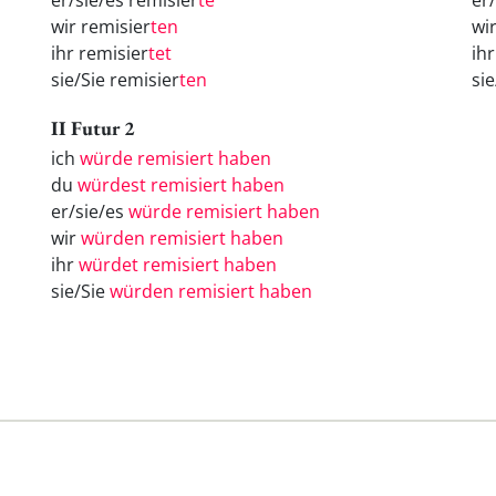
er/sie/es remisier
te
er
wir remisier
ten
wi
ihr remisier
tet
ih
sie/Sie remisier
ten
si
II Futur 2
ich
würde remisiert haben
du
würdest remisiert haben
er/sie/es
würde remisiert haben
wir
würden remisiert haben
ihr
würdet remisiert haben
sie/Sie
würden remisiert haben