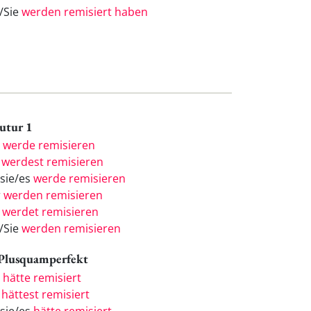
e/Sie
werden remisiert haben
Futur 1
h
werde remisieren
u
werdest remisieren
/sie/es
werde remisieren
r
werden remisieren
r
werdet remisieren
e/Sie
werden remisieren
 Plusquamperfekt
h
hätte remisiert
u
hättest remisiert