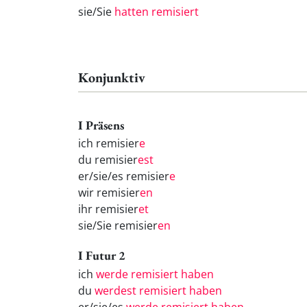
sie/Sie
hatten remisiert
Konjunktiv
I Präsens
ich remisier
e
du remisier
est
er/sie/es remisier
e
wir remisier
en
ihr remisier
et
sie/Sie remisier
en
I Futur 2
ich
werde remisiert haben
du
werdest remisiert haben