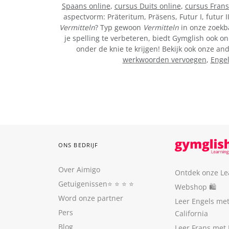
Spaans online
,
cursus Duits online
,
cursus Frans
aspectvorm: Präteritum, Präsens, Futur I, futur I
Vermitteln
? Typ gewoon
Vermitteln
in onze zoekba
je spelling te verbeteren, biedt Gymglish ook on
onder de knie te krijgen! Bekijk ook onze a
werkwoorden vervoegen
,
Enge
ONS BEDRIJF
Over Aimigo
Ontdek onze Le
Getuigenissen
⭐️ ⭐️ ⭐️ ⭐️
Webshop 🛍
Word onze partner
Leer Engels me
Pers
California
Blog
Leer Frans met 