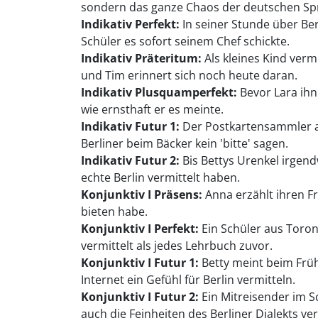
sondern das ganze Chaos der deutschen Sp
Indikativ Perfekt:
In seiner Stunde über Ber
Schüler es sofort seinem Chef schickte.
Indikativ Präteritum:
Als kleines Kind ver
und Tim erinnert sich noch heute daran.
Indikativ Plusquamperfekt:
Bevor Lara ihn 
wie ernsthaft er es meinte.
Indikativ Futur 1:
Der Postkartensammler au
Berliner beim Bäcker kein 'bitte' sagen.
Indikativ Futur 2:
Bis Bettys Urenkel irgend
echte Berlin vermittelt haben.
Konjunktiv I Präsens:
Anna erzählt ihren Fr
bieten habe.
Konjunktiv I Perfekt:
Ein Schüler aus Toron
vermittelt als jedes Lehrbuch zuvor.
Konjunktiv I Futur 1:
Betty meint beim Früh
Internet ein Gefühl für Berlin vermitteln.
Konjunktiv I Futur 2:
Ein Mitreisender im S
auch die Feinheiten des Berliner Dialekts ve