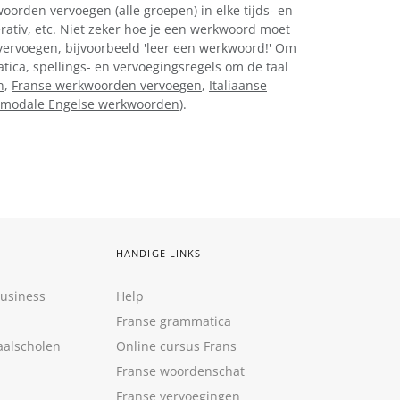
oorden vervoegen (alle groepen) in elke tijds- en
perativ, etc. Niet zeker hoe je een werkwoord moet
 vervoegen, bijvoorbeeld 'leer een werkwoord!' Om
atica, spellings- en vervoegingsregels om de taal
n
,
Franse werkwoorden vervoegen
,
Italiaanse
modale Engelse werkwoorden
).
HANDIGE LINKS
Business
Help
Franse grammatica
aalscholen
Online cursus Frans
Franse woordenschat
Franse vervoegingen