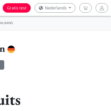
Gratis test
Nederlands
TALIAANS
en
uits