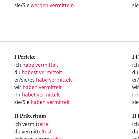
sie/Sie
werden vermitteln
si
I Perfekt
I 
ich
habe vermittelt
ic
du
habest vermittelt
d
er/sie/es
habe vermittelt
er
wir
haben vermittelt
wi
ihr
habet vermittelt
ih
sie/Sie
haben vermittelt
si
II Präteritum
II
ich vermitt
elte
ic
du vermitt
eltest
d