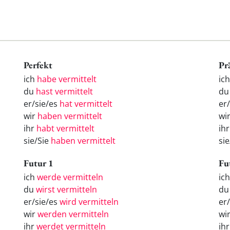
Perfekt
Pr
ich
habe vermittelt
ic
du
hast vermittelt
du
er/sie/es
hat vermittelt
er
wir
haben vermittelt
wi
ihr
habt vermittelt
ihr
sie/Sie
haben vermittelt
sie
Futur 1
Fu
ich
werde vermitteln
ic
du
wirst vermitteln
d
er/sie/es
wird vermitteln
er
wir
werden vermitteln
wi
ihr
werdet vermitteln
ih