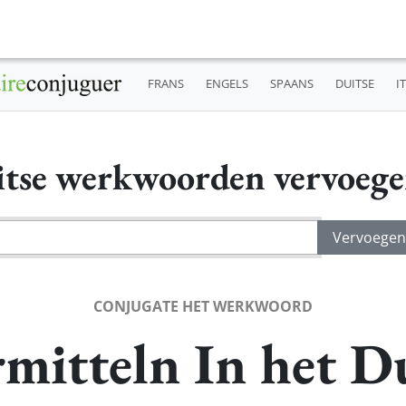
FRANS
ENGELS
SPAANS
DUITSE
I
tse werkwoorden vervoeg
CONJUGATE HET WERKWOORD
mitteln In het D