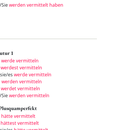
e/Sie
werden vermittelt haben
Futur 1
h
werde vermitteln
u
werdest vermitteln
/sie/es
werde vermitteln
r
werden vermitteln
r
werdet vermitteln
e/Sie
werden vermitteln
 Plusquamperfekt
h
hätte vermittelt
u
hättest vermittelt