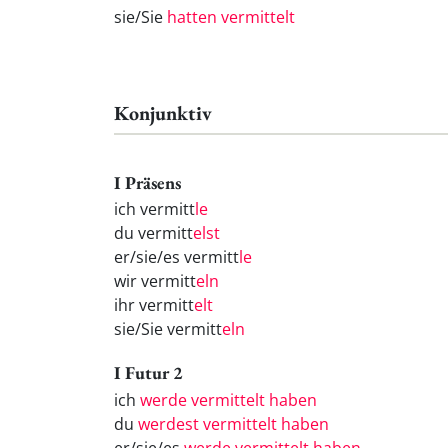
sie/Sie
hatten vermittelt
Konjunktiv
I Präsens
ich vermitt
le
du vermitt
elst
er/sie/es vermitt
le
wir vermitt
eln
ihr vermitt
elt
sie/Sie vermitt
eln
I Futur 2
ich
werde vermittelt haben
du
werdest vermittelt haben