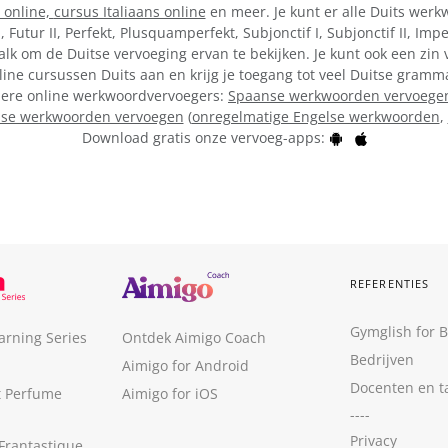
 online,
cursus Italiaans online
en meer. Je kunt er alle Duits werkw
I, Futur II, Perfekt, Plusquamperfekt, Subjonctif I, Subjonctif II, Im
lk om de Duitse vervoeging ervan te bekijken. Je kunt ook een zin
line cursussen Duits aan en krijg je toegang tot veel Duitse gramm
ndere online werkwoordvervoegers:
Spaanse werkwoorden vervoege
lse werkwoorden vervoegen
(
onregelmatige Engelse werkwoorden
,
Download gratis onze vervoeg-apps:
REFERENTIES
Gymglish for 
arning Series
Ontdek Aimigo Coach
Bedrijven
Aimigo for Android
Docenten en t
t Perfume
Aimigo for iOS
----
Privacy
Frantastique