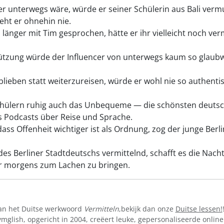
 unterwegs wäre, würde er seiner Schülerin aus Bali verm
eht er ohnehin nie.
länger mit Tim gesprochen, hätte er ihr vielleicht noch vermi
tzung würde der Influencer von unterwegs kaum so glaubwü
lieben statt weiterzureisen, würde er wohl nie so authentisc
chülern ruhig auch das Unbequeme — die schönsten deutsch
es Podcasts über Reise und Sprache.
dass Offenheit wichtiger ist als Ordnung, zog der junge Berlin
des Berliner Stadtdeutschs vermittelnd, schafft es die Nac
r morgens zum Lachen zu bringen.
van het Duitse werkwoord
Vermitteln
,bekijk dan onze
Duitse lessen!
lish, opgericht in 2004, creëert leuke, gepersonaliseerde online