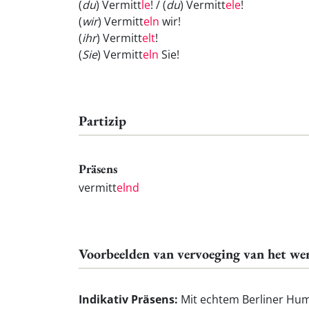
(
du
) Vermitt
le
! / (
du
) Vermitt
ele
!
(
wir
) Vermitt
eln
wir!
(
ihr
) Vermitt
elt
!
(
Sie
) Vermitt
eln
Sie!
Partizip
Präsens
vermitt
elnd
Voorbeelden van vervoeging van het w
Indikativ Präsens:
Mit echtem Berliner Hum