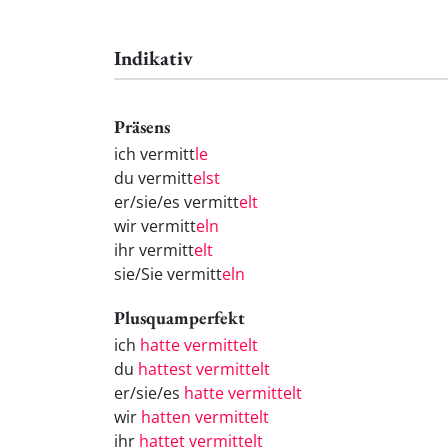
Indikativ
Präsens
ich vermitt
le
du vermitt
elst
er/sie/es vermitt
elt
wir vermitt
eln
ihr vermitt
elt
sie/Sie vermitt
eln
Plusquamperfekt
ich
hatte vermittelt
du
hattest vermittelt
er/sie/es
hatte vermittelt
wir
hatten vermittelt
ihr
hattet vermittelt