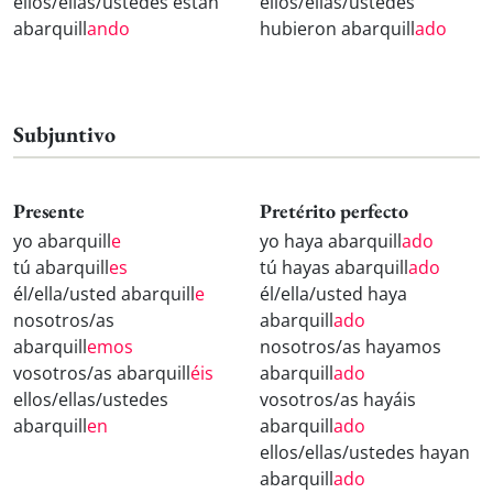
ellos/ellas/ustedes están
ellos/ellas/ustedes
abarquill
ando
hubieron abarquill
ado
Subjuntivo
Presente
Pretérito perfecto
yo abarquill
e
yo haya abarquill
ado
tú abarquill
es
tú hayas abarquill
ado
él/ella/usted abarquill
e
él/ella/usted haya
nosotros/as
abarquill
ado
abarquill
emos
nosotros/as hayamos
vosotros/as abarquill
éis
abarquill
ado
ellos/ellas/ustedes
vosotros/as hayáis
abarquill
en
abarquill
ado
ellos/ellas/ustedes hayan
abarquill
ado