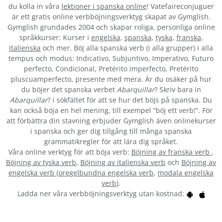
du kolla in våra
lektioner i spanska online
! Vatefaireconjuguer
är ett gratis online verbböjningsverktyg skapat av Gymglish.
Gymglish grundades 2004 och skapar roliga, personliga online
språkkurser: Kurser i
engelska
,
spanska
,
tyska
,
franska
,
italienska
och mer. Böj alla spanska verb (i alla grupper) i alla
tempus och modus: Indicativo, Subjuntivo, Imperativo, Futuro
perfecto, Condicional, Pretérito imperfecto, Pretérito
pluscuamperfecto, presente med mera. Är du osäker på hur
du böjer det spanska verbet
Abarquillar
? Skriv bara in
Abarquillar
? i sökfältet för att se hur det böjs på spanska. Du
kan också böja en hel mening, till exempel ”böj ett verb!”. För
att förbättra din stavning erbjuder Gymglish även onlinekurser
i spanska och ger dig tillgång till många spanska
grammatikregler för att lära dig språket.
Våra online verktyg för att böja verb:
Böjning av franska verb
,
Böjning av tyska verb
,
Böjning av italienska verb
och
Böjning av
engelska verb
(
oregelbundna engelska verb
,
modala engelska
verb
).
Ladda ner våra verbböjningsverktyg utan kostnad: