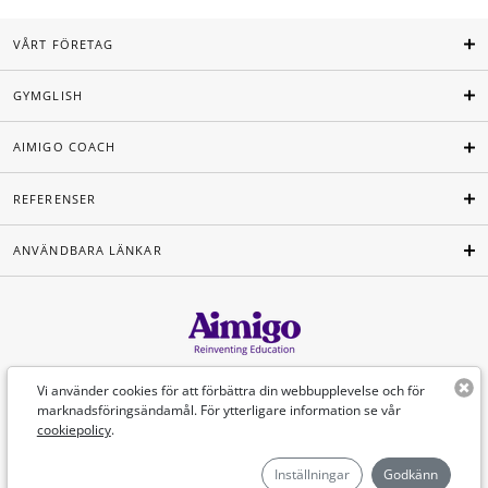
VÅRT FÖRETAG
GYMGLISH
AIMIGO COACH
REFERENSER
ANVÄNDBARA LÄNKAR
Svenska
Vi använder cookies för att förbättra din webbupplevelse och för
marknadsföringsändamål. För ytterligare information se vår
cookiepolicy
.
©Aimigo 2026
Inställningar
Godkänn