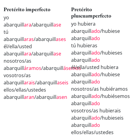
Pretérito imperfecto
Pretérito
pluscuamperfecto
yo
yo hubiera
abarquill
ara
/abarquill
ase
abarquill
ado
/hubiese
tú
abarquill
ado
abarquill
aras
/abarquill
ases
tú hubieras
él/ella/usted
abarquill
ado
/hubieses
abarquill
ara
/abarquill
ase
abarquill
ado
nosotros/as
él/ella/usted hubiera
abarquill
áramos
/abarquill
ásemos
abarquill
ado
/hubiese
vosotros/as
abarquill
ado
abarquill
arais
/abarquill
aseis
nosotros/as hubiéramos
ellos/ellas/ustedes
abarquill
ado
/hubiésemos
abarquill
aran
/abarquill
asen
abarquill
ado
vosotros/as hubierais
abarquill
ado
/hubieseis
abarquill
ado
ellos/ellas/ustedes