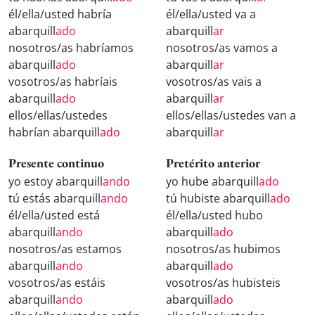
él/ella/usted habría
él/ella/usted va a
abarquill
ado
abarquill
ar
nosotros/as habríamos
nosotros/as vamos a
abarquill
ado
abarquill
ar
vosotros/as habríais
vosotros/as vais a
abarquill
ado
abarquill
ar
ellos/ellas/ustedes
ellos/ellas/ustedes van a
habrían abarquill
ado
abarquill
ar
Presente continuo
Pretérito anterior
yo estoy abarquill
ando
yo hube abarquill
ado
tú estás abarquill
ando
tú hubiste abarquill
ado
él/ella/usted está
él/ella/usted hubo
abarquill
ando
abarquill
ado
nosotros/as estamos
nosotros/as hubimos
abarquill
ando
abarquill
ado
vosotros/as estáis
vosotros/as hubisteis
abarquill
ando
abarquill
ado