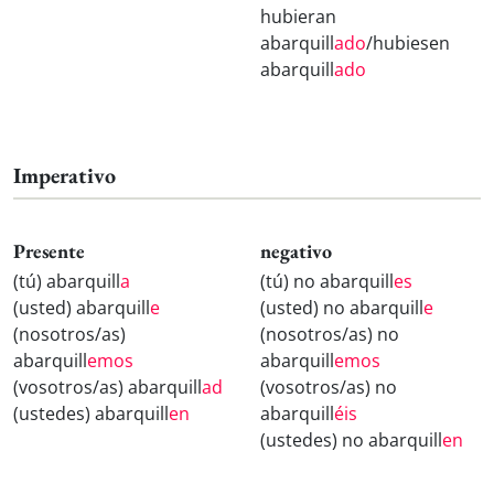
hubieran
abarquill
ado
/hubiesen
abarquill
ado
Imperativo
Presente
negativo
(tú) abarquill
a
(tú) no abarquill
es
(usted) abarquill
e
(usted) no abarquill
e
(nosotros/as)
(nosotros/as) no
abarquill
emos
abarquill
emos
(vosotros/as) abarquill
ad
(vosotros/as) no
(ustedes) abarquill
en
abarquill
éis
(ustedes) no abarquill
en