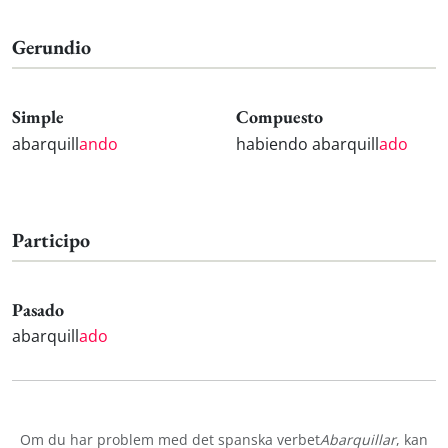
Gerundio
Simple
Compuesto
abarquill
ando
habiendo abarquill
ado
Participo
Pasado
abarquill
ado
Om du har problem med det spanska verbet
Abarquillar
, kan