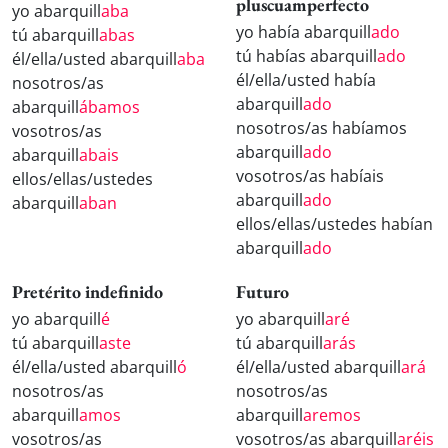
pluscuamperfecto
yo abarquill
aba
yo había abarquill
ado
tú abarquill
abas
tú habías abarquill
ado
él/ella/usted abarquill
aba
él/ella/usted había
nosotros/as
abarquill
ado
abarquill
ábamos
nosotros/as habíamos
vosotros/as
abarquill
ado
abarquill
abais
vosotros/as habíais
ellos/ellas/ustedes
abarquill
ado
abarquill
aban
ellos/ellas/ustedes habían
abarquill
ado
Pretérito indefinido
Futuro
yo abarquill
é
yo abarquill
aré
tú abarquill
aste
tú abarquill
arás
él/ella/usted abarquill
ó
él/ella/usted abarquill
ará
nosotros/as
nosotros/as
abarquill
amos
abarquill
aremos
vosotros/as
vosotros/as abarquill
aréis