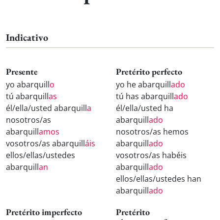
Indicativo
Presente
Pretérito perfecto
yo abarquill
o
yo he abarquill
ado
tú abarquill
as
tú has abarquill
ado
él/ella/usted abarquill
a
él/ella/usted ha
nosotros/as
abarquill
ado
abarquill
amos
nosotros/as hemos
vosotros/as abarquill
áis
abarquill
ado
ellos/ellas/ustedes
vosotros/as habéis
abarquill
an
abarquill
ado
ellos/ellas/ustedes han
abarquill
ado
Pretérito imperfecto
Pretérito