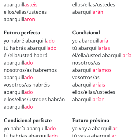
abarquill
asteis
ellos/ellas/ustedes
ellos/ellas/ustedes
abarquill
arán
abarquill
aron
Futuro perfecto
Condicional
yo habré abarquill
ado
yo abarquill
aría
tú habrás abarquill
ado
tú abarquill
arías
él/ella/usted habrá
él/ella/usted abarquill
aría
abarquill
ado
nosotros/as
nosotros/as habremos
abarquill
aríamos
abarquill
ado
vosotros/as
vosotros/as habréis
abarquill
aríais
abarquill
ado
ellos/ellas/ustedes
ellos/ellas/ustedes habrán
abarquill
arían
abarquill
ado
Condicional perfecto
Futuro próximo
yo habría abarquill
ado
yo voy a abarquill
ar
tú habrías abarquill
ado
tú vas a abarquill
ar