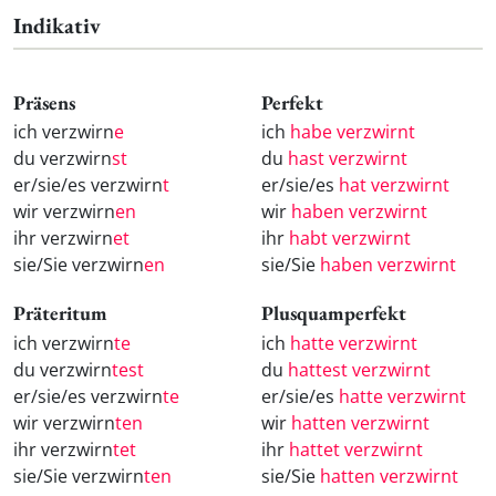
Indikativ
Präsens
Perfekt
ich verzwirn
e
ich
habe verzwirnt
du verzwirn
st
du
hast verzwirnt
er/sie/es verzwirn
t
er/sie/es
hat verzwirnt
wir verzwirn
en
wir
haben verzwirnt
ihr verzwirn
et
ihr
habt verzwirnt
sie/Sie verzwirn
en
sie/Sie
haben verzwirnt
Präteritum
Plusquamperfekt
ich verzwirn
te
ich
hatte verzwirnt
du verzwirn
test
du
hattest verzwirnt
er/sie/es verzwirn
te
er/sie/es
hatte verzwirnt
wir verzwirn
ten
wir
hatten verzwirnt
ihr verzwirn
tet
ihr
hattet verzwirnt
sie/Sie verzwirn
ten
sie/Sie
hatten verzwirnt