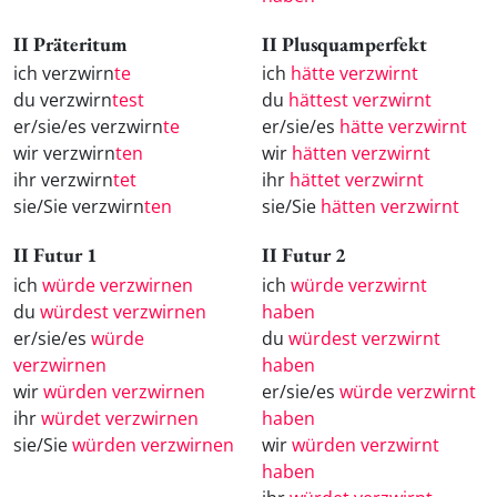
II Präteritum
II Plusquamperfekt
ich verzwirn
te
ich
hätte verzwirnt
du verzwirn
test
du
hättest verzwirnt
er/sie/es verzwirn
te
er/sie/es
hätte verzwirnt
wir verzwirn
ten
wir
hätten verzwirnt
ihr verzwirn
tet
ihr
hättet verzwirnt
sie/Sie verzwirn
ten
sie/Sie
hätten verzwirnt
II Futur 1
II Futur 2
ich
würde verzwirnen
ich
würde verzwirnt
du
würdest verzwirnen
haben
er/sie/es
würde
du
würdest verzwirnt
verzwirnen
haben
wir
würden verzwirnen
er/sie/es
würde verzwirnt
ihr
würdet verzwirnen
haben
sie/Sie
würden verzwirnen
wir
würden verzwirnt
haben