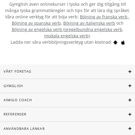
Gymglish även onlinekurser i tyska och ger dig tillgång till
många tyska grammatikregler och tips för att lära dig språket.
Våra online verktyg för att böja verb:
Böjning av franska verb
,
Böjning av spanska verb
,
Böjning av italienska verb
och
Böjning av engelska verb
(
oregelbundna engelska verb
,
modala engelska verb
).
Ladda ner våra verbböjningsverktyg utan kostnad:
VÅRT FÖRETAG
GYMGLISH
AIMIGO COACH
REFERENSER
ANVÄNDBARA LÄNKAR