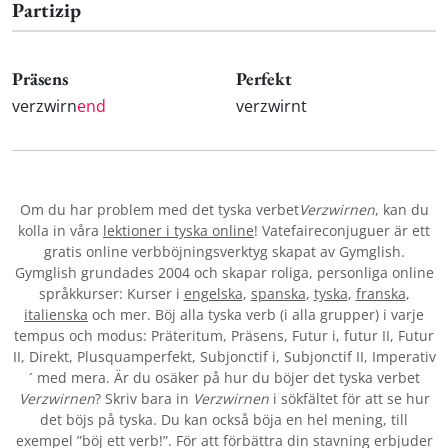
Partizip
Präsens
Perfekt
verzwirn
end
verzwirnt
Om du har problem med det tyska verbet
Verzwirnen
, kan du
kolla in våra
lektioner i tyska online
! Vatefaireconjuguer är ett
gratis online verbböjningsverktyg skapat av Gymglish.
Gymglish grundades 2004 och skapar roliga, personliga online
språkkurser: Kurser i
engelska
,
spanska
,
tyska
,
franska
,
italienska
och mer. Böj alla tyska verb (i alla grupper) i varje
tempus och modus: Präteritum, Präsens, Futur i, futur II, Futur
II, Direkt, Plusquamperfekt, Subjonctif i, Subjonctif II, Imperativ
´ med mera. Är du osäker på hur du böjer det tyska verbet
Verzwirnen
? Skriv bara in
Verzwirnen
i sökfältet för att se hur
det böjs på tyska. Du kan också böja en hel mening, till
exempel ”böj ett verb!”. För att förbättra din stavning erbjuder