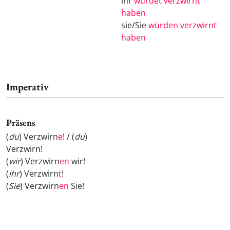
ihr
würdet verzwirnt
haben
sie/Sie
würden verzwirnt
haben
Imperativ
Präsens
(
du
) Verzwirn
e
! / (
du
)
Verzwirn
!
(
wir
) Verzwirn
en
wir!
(
ihr
) Verzwirn
t
!
(
Sie
) Verzwirn
en
Sie!