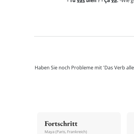
- Tu
vas
bien ? - Ça
va
.
-Wie g
Haben Sie noch Probleme mit 'Das Verb alle
Fortschritt
Maya (Paris, Frankreich)