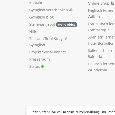
Kontakt
Online-Shop 🛍
Gymglish verschenken
🎁
Englisch lerne
California
Gymglish blog
Französisch ler
Stellenangebot
We're hiring
Frantastique
Hilfe
Spanisch lerne
The Unofficial Story of
Hotel Borbollón
Gymglish
Italienisch ler
Projekt 'Social Impact'
Baldoria
Presseraum
Deutsch lernen
Status
Wunderbla
Wir nutzen Cookies um deine Nutzererfahrung und unser