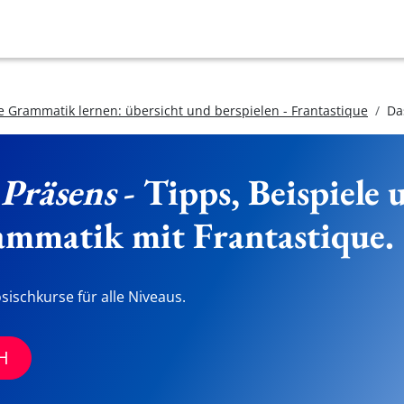
e Grammatik lernen: übersicht und berspielen - Frantastique
Da
 Präsens
- Tipps, Beispiele
ammatik mit Frantastique.
sischkurse für alle Niveaus.
H