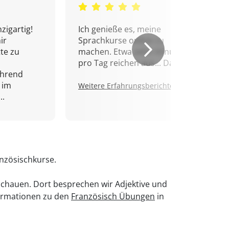
zigartig!
Ich genieße es, meine
ir
Sprachkurse online zu
tte zu
machen. Etwa zehn Minuten
pro Tag reichen aus... Danke!
ährend
 im
Weitere Erfahrungsberichte.
..
anzösischkurse.
chauen. Dort besprechen wir Adjektive und
nformationen zu den
Französisch Übungen
in