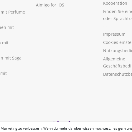
Kooperation
Aimigo for iOS
Finden Sie ei
n mit Perfume
oder Sprachtr
----
nen mit
Impressum
Cookies einste
n mit
Nutzungsbedi
nen mit Saga
Allgemeine
Geschäftsbed
 mit
Datenschutzb
 Marketing zu verbessern. Wenn du mehr darüber wissen möchtest, lies gern un