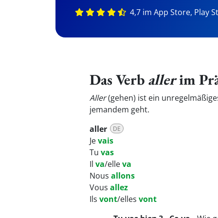
4,7 im App Store, Play S
Das Verb
aller
im Prä
Aller
(gehen) ist ein unregelmäßige
jemandem geht.
aller
DE
Je
vais
Tu
vas
Il
va
/elle
va
Nous
allons
Vous
allez
Ils
vont
/elles
vont