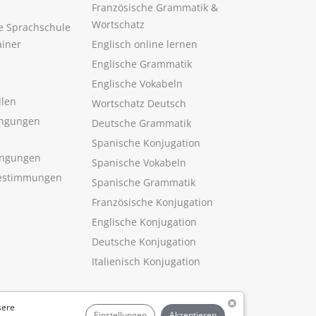
Französische Grammatik &
Wortschatz
ne Sprachschule
ainer
Englisch online lernen
Englische Grammatik
Englische Vokabeln
llen
Wortschatz Deutsch
ngungen
Deutsche Grammatik
Spanische Konjugation
ingungen
Spanische Vokabeln
estimmungen
Spanische Grammatik
Französische Konjugation
Englische Konjugation
Deutsche Konjugation
Italienisch Konjugation
sere
Einstellungen
Akzeptieren