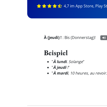
4,7 im App Store, Play S
À (jeudi) !
:
Bis (Donnerstag)!
Beispiel
"
À lundi
. Solange
"
"
À jeudi
!
"
"
À mardi
, 10 heures, au revoir.