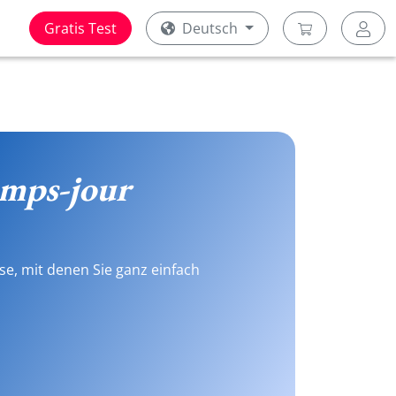
Gratis Test
Deutsch
mps-jour
se, mit denen Sie ganz einfach