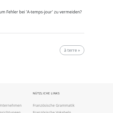
 um Fehler bei 'A-temps-jour' zu vermeiden?
à terre »
NÜTZLICHE LINKS
 Unternehmen
Französische Grammatik
inrichtungen
Französische Vokabeln