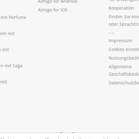
Aimigo for Android
Kooperation
Aimigo for iOS
Finden Sie ei
n mit Perfume
oder Sprachtr
----
nen mit
Impressum
Cookies einste
n mit
Nutzungsbedi
nen mit Saga
Allgemeine
Geschäftsbed
 mit
Datenschutzb