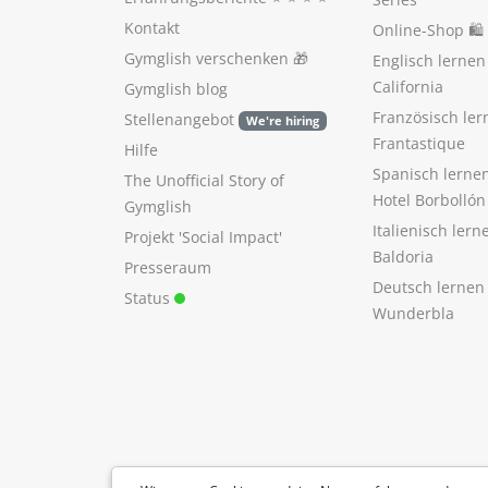
Kontakt
Online-Shop 🛍
Gymglish verschenken
🎁
Englisch lerne
California
Gymglish blog
Französisch ler
Stellenangebot
We're hiring
Frantastique
Hilfe
Spanisch lerne
The Unofficial Story of
Hotel Borbollón
Gymglish
Italienisch ler
Projekt 'Social Impact'
Baldoria
Presseraum
Deutsch lernen
Status
Wunderbla