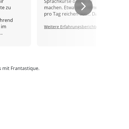
ir
Sprachkurse online zu
tte zu
machen. Etwa zehn Minuten
pro Tag reichen aus... Danke!
ährend
 im
Weitere Erfahrungsberichte.
..
s mit Frantastique.