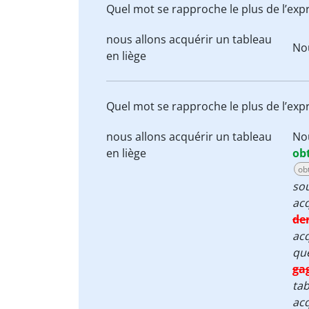
Quel mot se rapproche le plus de l’exp
nous allons
acquérir
un tableau
No
en liège
Quel mot se rapproche le plus de l’exp
nous allons
acquérir
un tableau
No
en liège
ob
ob
sou
acq
de
acq
qu
ga
tab
acq