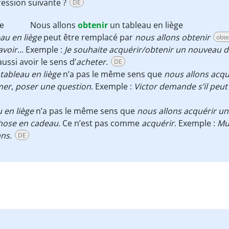
ression suivante ?
DE
ge
Nous allons
obtenir
un tableau en liège
au en liège
peut être remplacé par
nous allons obtenir
obte
avoir
... Exemple :
Je souhaite acquérir/obtenir un nouveau 
ussi avoir le sens d’
acheter
.
DE
ableau en liège
n’a pas le même sens que
nous allons acqu
mer
,
poser une question
. Exemple :
Victor demande s’il peut
 en liège
n’a pas le même sens que
nous allons acquérir un
chose en cadeau
. Ce n’est pas comme
acquérir
. Exemple :
Mu
ans.
DE