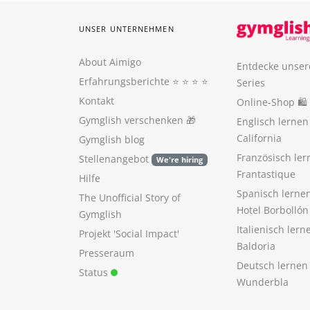
UNSER UNTERNEHMEN
About Aimigo
Entdecke unser
Erfahrungsberichte
⭐️ ⭐️ ⭐️ ⭐️
Series
Kontakt
Online-Shop 🛍
Gymglish verschenken
🎁
Englisch lerne
California
Gymglish blog
Französisch ler
Stellenangebot
We're hiring
Frantastique
Hilfe
Spanisch lerne
The Unofficial Story of
Hotel Borbollón
Gymglish
Italienisch ler
Projekt 'Social Impact'
Baldoria
Presseraum
Deutsch lernen
Status
Wunderbla