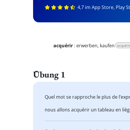
4,7 im App Store, Play S
acquérir
:
erwerben, kaufen
acquéri
Übung 1
Quel mot se rapproche le plus de l’exp
nous allons
acquérir
un tableau en liè