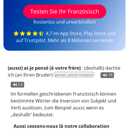
Testen Sie Ihr Französisch
Kostenlos und unverbindlich
4,7 im App Store, Play Store und
auf Trustpilot. Mehr als 8 Millionen Lernende
(aussi) ai-je pensé (à votre frère)
:
(deshalb) dachte
ich (an Ihren Bruder)
penser, passé composé
FR
CA
Im formellen geschriebenen Französisch können
bestimmte Wörter die Inversion von Subjekt und
Verb auslösen, zum Beispiel
aussi
, wenn es
„deshalb“ bedeutet.
Aussi cessons-nous là notre collaboration