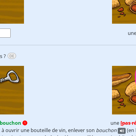
un
s ?
DE
e-bouchon
une
[pas r
1
 à ouvrir une bouteille de vin, enlever son
bouchon
(en 