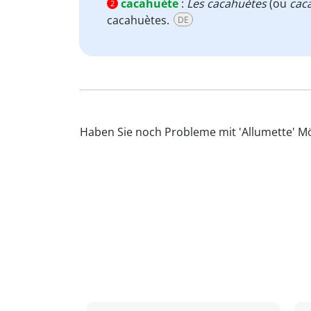
cacahuète
:
Les cacahuètes
(ou
cac
2
cacahuètes.
DE
Haben Sie noch Probleme mit 'Allumette' Mö