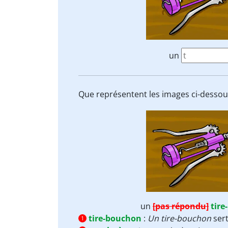
un
Que représentent les images ci-dessou
un
[pas répondu]
tir
tire-bouchon
:
Un tire-bouchon
sert
1