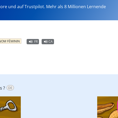
tore und auf Trustpilot. Mehr als 8 Millionen Lernende
NOM FÉMININ
FR
CA
s ?
DE