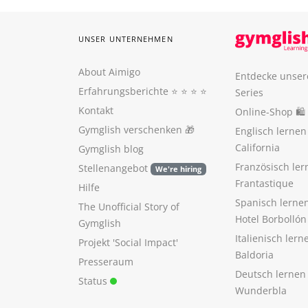
UNSER UNTERNEHMEN
About Aimigo
Entdecke unser
Erfahrungsberichte
⭐️ ⭐️ ⭐️ ⭐️
Series
Kontakt
Online-Shop 🛍
Gymglish verschenken
🎁
Englisch lerne
California
Gymglish blog
Französisch ler
Stellenangebot
We're hiring
Frantastique
Hilfe
Spanisch lerne
The Unofficial Story of
Hotel Borbollón
Gymglish
Italienisch ler
Projekt 'Social Impact'
Baldoria
Presseraum
Deutsch lernen
Status
Wunderbla