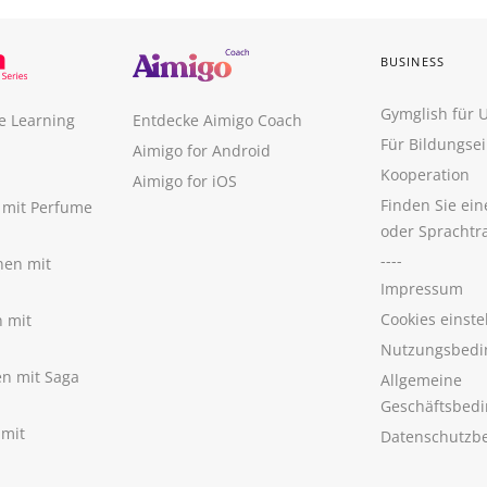
BUSINESS
Gymglish für
e Learning
Entdecke Aimigo Coach
Für Bildungse
Aimigo for Android
Kooperation
Aimigo for iOS
Finden Sie ei
n mit Perfume
oder Sprachtr
----
nen mit
Impressum
Cookies einste
n mit
Nutzungsbedi
nen mit Saga
Allgemeine
Geschäftsbed
 mit
Datenschutzb