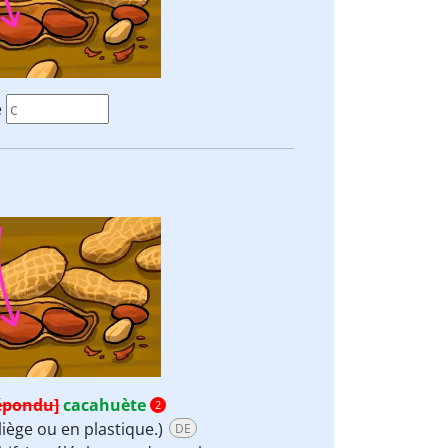
e
épondu]
cacahuète
2
liège ou en plastique.)
DE