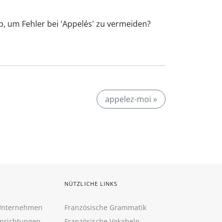
pp, um Fehler bei 'Appelés' zu vermeiden?
appelez-moi »
NÜTZLICHE LINKS
 Unternehmen
Französische Grammatik
inrichtungen
Französische Vokabeln