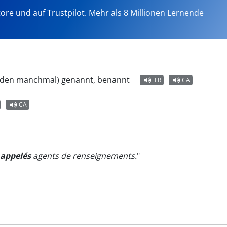
tore und auf Trustpilot. Mehr als 8 Millionen Lernende
rden manchmal) genannt, benannt
FR
CA
CA
appelés
agents de renseignements.
"