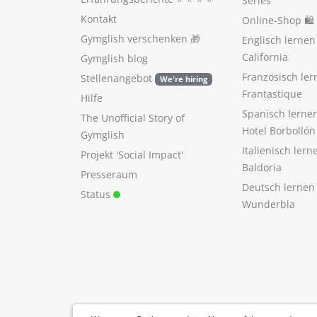
Series
Kontakt
Online-Shop 🛍
Gymglish verschenken
🎁
Englisch lerne
California
Gymglish blog
Französisch ler
Stellenangebot
We're hiring
Frantastique
Hilfe
Spanisch lerne
The Unofficial Story of
Hotel Borbollón
Gymglish
Italienisch ler
Projekt 'Social Impact'
Baldoria
Presseraum
Deutsch lernen
Status
Wunderbla