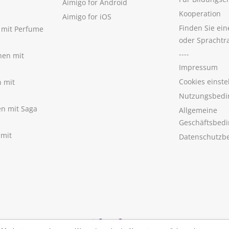
Aimigo for Android
Kooperation
Aimigo for iOS
Finden Sie ei
n mit Perfume
oder Sprachtr
----
nen mit
Impressum
Cookies einste
n mit
Nutzungsbedi
nen mit Saga
Allgemeine
Geschäftsbed
 mit
Datenschutzb