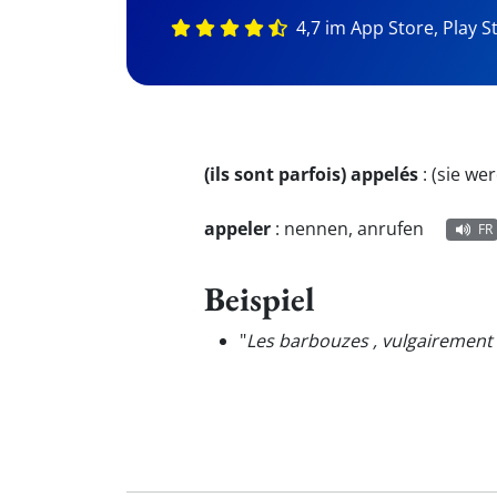
4,7 im App Store, Play S
(ils sont parfois) appelés
:
(sie we
appeler
:
nennen, anrufen
FR
Beispiel
"
Les barbouzes , vulgairement