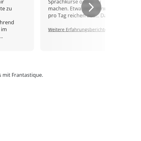
ir
Sprachkurse online zu
tte zu
machen. Etwa zehn Minuten
pro Tag reichen aus... Danke!
ährend
 im
Weitere Erfahrungsberichte.
..
s mit Frantastique.