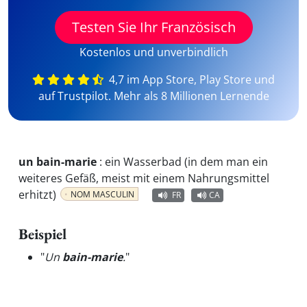
Testen Sie Ihr Französisch
Kostenlos und unverbindlich
4,7 im App Store, Play Store und
auf Trustpilot. Mehr als 8 Millionen Lernende
un bain-marie
:
ein Wasserbad (in dem man ein
weiteres Gefäß, meist mit einem Nahrungsmittel
erhitzt)
NOM MASCULIN
FR
CA
Beispiel
"
Un
bain-marie
.
"