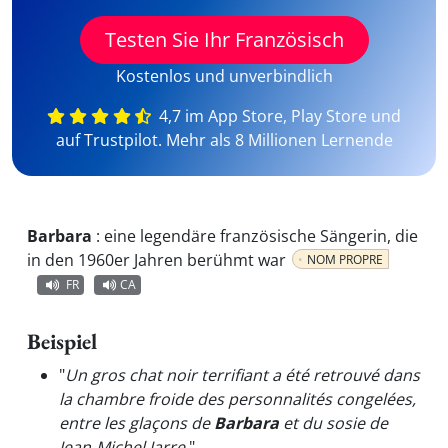
Testen Sie Ihr Französisch
Kostenlos und unverbindlich
4,7 im App Store, Play Store und
auf Trustpilot. Mehr als 8 Millionen Lernende
Barbara
:
eine legendäre französische Sängerin, die
in den 1960er Jahren berühmt war
NOM PROPRE
FR
CA
Beispiel
"
Un gros chat noir terrifiant a été retrouvé dans
la chambre froide des personnalités congelées,
entre les glaçons de
Barbara
et du sosie de
Jean-Michel Jarre.
"