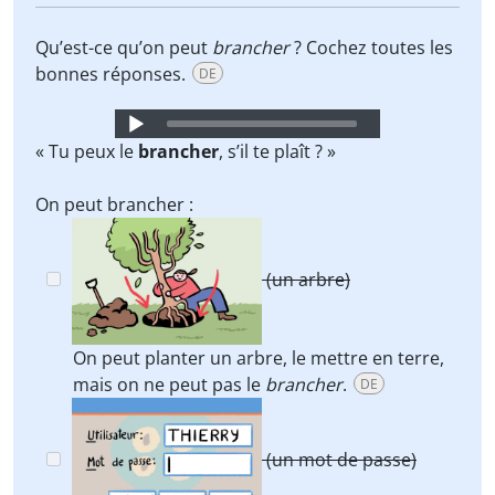
Qu’est-ce qu’on peut
brancher
? Cochez toutes les
bonnes réponses.
DE
Audio
Player
« Tu peux le
brancher
,
s’il te plaît ? »
On peut brancher :
(un arbre)
On peut planter un arbre, le mettre en terre,
mais on ne peut pas le
brancher
.
DE
(un mot de passe)