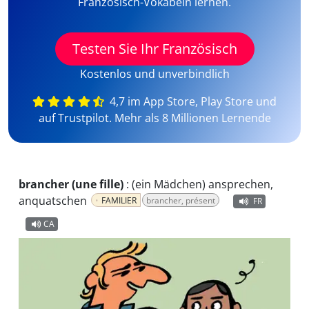
Französisch-Vokabeln lernen.
Testen Sie Ihr Französisch
Kostenlos und unverbindlich
4,7 im App Store, Play Store und
auf Trustpilot. Mehr als 8 Millionen Lernende
brancher (une fille)
:
(ein Mädchen) ansprechen,
anquatschen
FAMILIER
brancher, présent
FR
CA