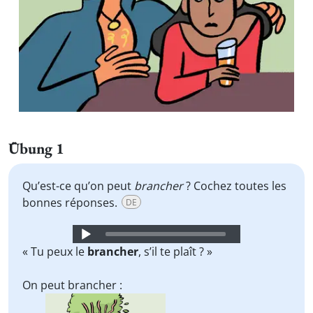
Übung 1
Qu’est-ce qu’on peut
brancher
? Cochez toutes les
bonnes réponses.
DE
Audio
Player
« Tu peux le
brancher
,
s’il te plaît ? »
On peut brancher :